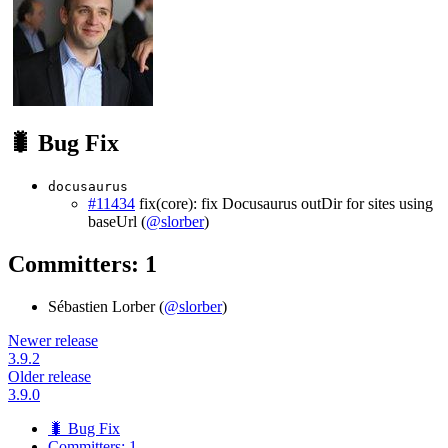
🐛 Bug Fix
docusaurus
#11434
fix(core): fix Docusaurus outDir for sites using
baseUrl (
@slorber
)
Committers: 1
Sébastien Lorber (
@slorber
)
Newer release
3.9.2
Older release
3.9.0
🐛 Bug Fix
Committers: 1