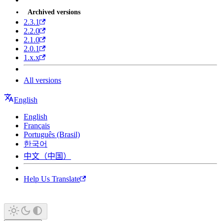
Archived versions
2.3.1
2.2.0
2.1.0
2.0.1
1.x.x
All versions
English
English
Français
Português (Brasil)
한국어
中文（中国）
Help Us Translate