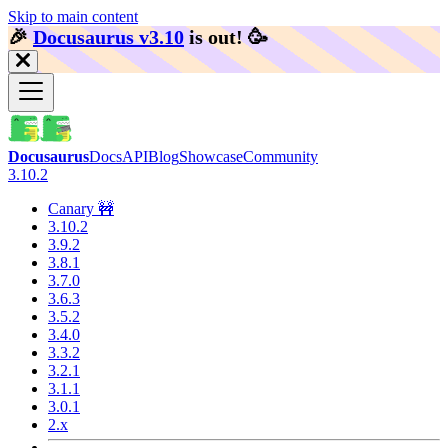
Skip to main content
🎉️
Docusaurus v3.10
is out!
🥳️
Docusaurus
Docs
API
Blog
Showcase
Community
3.10.2
Canary 🚧
3.10.2
3.9.2
3.8.1
3.7.0
3.6.3
3.5.2
3.4.0
3.3.2
3.2.1
3.1.1
3.0.1
2.x