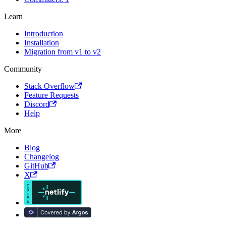
Learn
Introduction
Installation
Migration from v1 to v2
Community
Stack Overflow
Feature Requests
Discord
Help
More
Blog
Changelog
GitHub
X