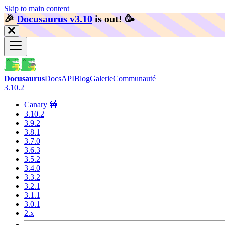
Skip to main content
🎉️
Docusaurus v3.10
is out!
🥳️
Docusaurus
Docs
API
Blog
Galerie
Communauté
3.10.2
Canary 🚧
3.10.2
3.9.2
3.8.1
3.7.0
3.6.3
3.5.2
3.4.0
3.3.2
3.2.1
3.1.1
3.0.1
2.x