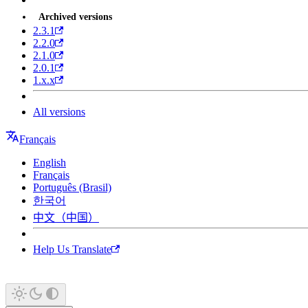
Archived versions
2.3.1
2.2.0
2.1.0
2.0.1
1.x.x
All versions
Français
English
Français
Português (Brasil)
한국어
中文（中国）
Help Us Translate