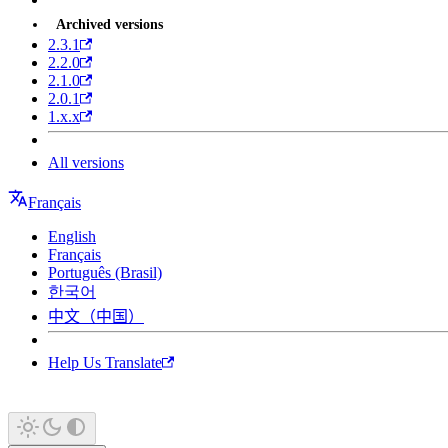
Archived versions
2.3.1
2.2.0
2.1.0
2.0.1
1.x.x
All versions
Français
English
Français
Português (Brasil)
한국어
中文（中国）
Help Us Translate