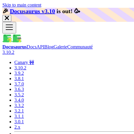
Skip to main content
🎉️
Docusaurus v3.10
is out!
🥳️
Docusaurus
Docs
API
Blog
Galerie
Communauté
3.10.2
Canary 🚧
3.10.2
3.9.2
3.8.1
3.7.0
3.6.3
3.5.2
3.4.0
3.3.2
3.2.1
3.1.1
3.0.1
2.x