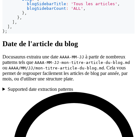
blogSidebarTitle
:
'Tous les articles'
,
blogSidebarCount
:
'ALL'
,
}
,
}
,
]
,
]
,
}
;
Date de l'article du blog
Docusaurus extraira une date
à partir de nombreux
AAAA-MM-JJ
patterns tels que
AAAA-MM-JJ-mon-titre-article-du-blog.md
ou
. Cela vous
AAAA/MM/JJ/mon-titre-article-du-blog.md
permet de regrouper facilement les articles de blog par année, par
mois, ou d'utiliser une structure plate.
Supported date extraction patterns