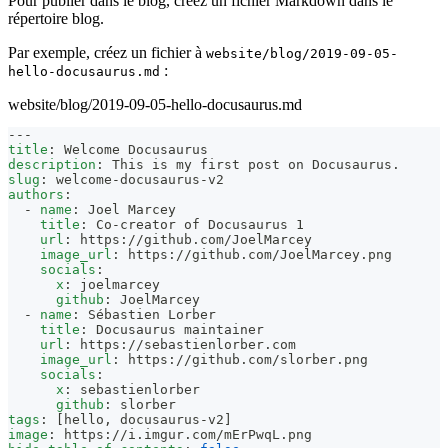
Pour publier dans le blog, créez un fichier Markdown dans le
répertoire blog.
Par exemple, créez un fichier à
website/blog/2019-09-05-
:
hello-docusaurus.md
website/blog/2019-09-05-hello-docusaurus.md
---
title
:
 Welcome Docusaurus
description
:
 This is my first post on Docusaurus.
slug
:
 welcome
-
docusaurus
-
v2
authors
:
-
name
:
 Joel Marcey
title
:
 Co
-
creator of Docusaurus 1
url
:
 https
:
//github.com/JoelMarcey
image_url
:
 https
:
//github.com/JoelMarcey.png
socials
:
x
:
 joelmarcey
github
:
 JoelMarcey
-
name
:
 Sébastien Lorber
title
:
 Docusaurus maintainer
url
:
 https
:
//sebastienlorber.com
image_url
:
 https
:
//github.com/slorber.png
socials
:
x
:
 sebastienlorber
github
:
 slorber
tags
:
[
hello
,
 docusaurus
-
v2
]
image
:
 https
:
//i.imgur.com/mErPwqL.png