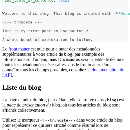
hide_table_of_contents
:
false
---
Welcome to this blog. This blog is created with 
[
**
Docu
<!-- truncate -->
This is my first post on Docusaurus 2.
A whole bunch of exploration to follow.
Le
front matter
est utile pour ajouter des métadonnées
supplémentaires à votre article de blog, par exemple des
informations sur l'auteur, mais Docusaurus sera capable de déduire
toutes les métadonnées nécessaires sans le frontmatter. Pour
connaître tous les champs possibles, consultez
la documentation de
l'API
.
Liste du blog
La page d'index du blog (par défaut, elle se trouve dans
) est
/blog
la
page de présentation du blog
, où tous les articles du blog sont
affichés collectivement.
Utilisez le marqueur
dans votre article du blog
<!--truncate-->
pour représenter ce qui sera affiché comme résumé lors de