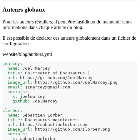
Auteurs globaux
Pour les auteurs réguliers, il peut être fastidieux de maintenir leurs
informations dans chaque article du blog.
Il est possible de déclarer ces auteurs globalement dans un fichier de
configuration :
website/blog/authors.yml
jmarcey
:
name
:
 Joel Marcey
title
:
 Co
-
creator of Docusaurus 1
url
:
 https
:
//github.com/JoelMarcey
image_url
:
 https
:
//github.com/JoelMarcey.png
email
:
jimarcey@gmail.com
socials
:
x
:
 joelmarcey
github
:
 JoelMarcey
slorber
:
name
:
 Sébastien Lorber
title
:
 Docusaurus maintainer
url
:
 https
:
//sebastienlorber.com
image_url
:
 https
:
//github.com/slorber.png
socials
:
x
:
 sebastienlorber