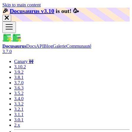
Skip to main content
🎉️
Docusaurus v3.10
is out!
🥳️
Docusaurus
Docs
API
Blog
Galerie
Communauté
3.7.0
Canary 🚧
3.10.2
3.9.2
3.8.1
3.7.0
3.6.3
3.5.2
3.4.0
3.3.2
3.2.1
3.1.1
3.0.1
2.x