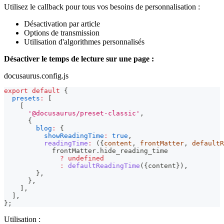
Utilisez le callback pour tous vos besoins de personnalisation :
Désactivation par article
Options de transmission
Utilisation d'algorithmes personnalisés
Désactiver le temps de lecture sur une page :
docusaurus.config.js
export
default
{
presets
:
[
[
'@docusaurus/preset-classic'
,
{
blog
:
{
showReadingTime
:
true
,
readingTime
:
(
{
content
,
 frontMatter
,
 defaultR
            frontMatter
.
hide_reading_time
?
undefined
:
defaultReadingTime
(
{
content
}
)
,
}
,
}
,
]
,
]
,
}
;
Utilisation :