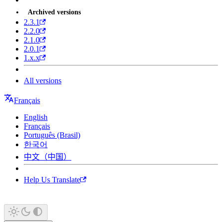
Archived versions
2.3.1
2.2.0
2.1.0
2.0.1
1.x.x
All versions
Français
English
Français
Português (Brasil)
한국어
中文（中国）
Help Us Translate