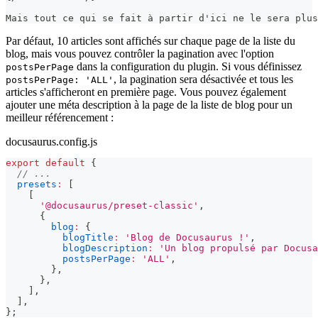
Mais tout ce qui se fait à partir d'ici ne le sera plus
Par défaut, 10 articles sont affichés sur chaque page de la liste du
blog, mais vous pouvez contrôler la pagination avec l'option
dans la configuration du plugin. Si vous définissez
postsPerPage
, la pagination sera désactivée et tous les
postsPerPage: 'ALL'
articles s'afficheront en première page. Vous pouvez également
ajouter une méta description à la page de la liste de blog pour un
meilleur référencement :
docusaurus.config.js
export
default
{
// ...
presets
:
[
[
'@docusaurus/preset-classic'
,
{
blog
:
{
blogTitle
:
'Blog de Docusaurus !'
,
blogDescription
:
'Un blog propulsé par Docusa
postsPerPage
:
'ALL'
,
}
,
}
,
]
,
]
,
}
;