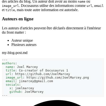
des articles du blog. Un auteur doit avoir au moins
ou
name
. Docusaurus utilise des informations comme
,
image_url
url
email
et
, mais toute autre information est autorisée.
title
Auteurs en ligne
Les auteurs d'articles peuvent être déclarés directement à l'intérieur
du front matter :
Auteur unique
Plusieurs auteurs
my-blog-post.md
---
authors
:
name
:
 Joel Marcey
title
:
 Co
-
creator of Docusaurus 1
url
:
 https
:
//github.com/JoelMarcey
image_url
:
 https
:
//github.com/JoelMarcey.png
email
:
jimarcey@gmail.com
socials
:
x
:
 joelmarcey
github
:
 JoelMarcey
---