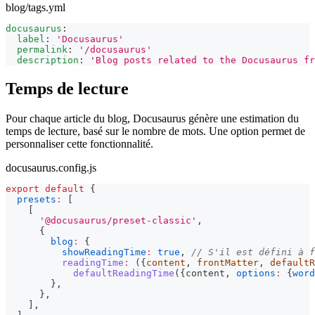
blog/tags.yml
docusaurus
:
label
:
'Docusaurus'
permalink
:
'/docusaurus'
description
:
'Blog posts related to the Docusaurus fr
Temps de lecture
Pour chaque article du blog, Docusaurus génère une estimation du
temps de lecture, basé sur le nombre de mots. Une option permet de
personnaliser cette fonctionnalité.
docusaurus.config.js
export
default
{
presets
:
[
[
'@docusaurus/preset-classic'
,
{
blog
:
{
showReadingTime
:
true
,
// S'il est défini à f
readingTime
:
(
{
content
,
 frontMatter
,
 defaultR
defaultReadingTime
(
{
content
,
options
:
{
word
}
,
}
,
]
,