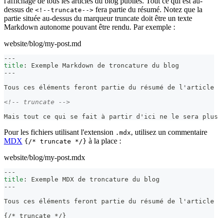
l'affichage de tous les articles du blog publiés. Tout ce qui est au-
dessus de
fera partie du résumé. Notez que la
<!--truncate-->
partie située au-dessus du marqueur truncate doit être un texte
Markdown autonome pouvant être rendu. Par exemple :
website/blog/my-post.md
---
title
:
 Exemple Markdown de troncature du blog
---
Tous ces éléments feront partie du résumé de l'article 
<!-- truncate -->
Mais tout ce qui se fait à partir d'ici ne le sera plus
Pour les fichiers utilisant l'extension
, utilisez un commentaire
.mdx
MDX
à la place :
{/* truncate */}
website/blog/my-post.mdx
---
title
:
 Exemple MDX de troncature du blog
---
Tous ces éléments feront partie du résumé de l'article 
{/
*
 truncate 
*
/}