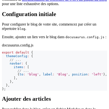
pour une liste exhaustive des options.
Configuration initiale
Pour configurer le blog de votre site, commencez par créer un
répertoire
.
blog
Ensuite, ajoutez un lien vers le blog dans
:
docusaurus.config.js
docusaurus.config.js
export
default
{
themeConfig
:
{
// ...
navbar
:
{
items
:
[
// ...
{
to
:
'blog'
,
label
:
'Blog'
,
position
:
'left'
}
,
]
,
}
,
}
,
}
;
Ajouter des articles