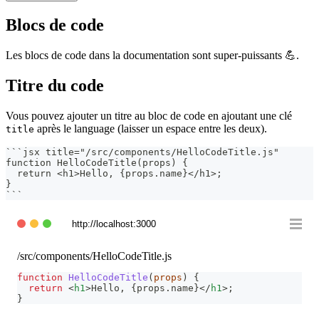
Blocs de code
Les blocs de code dans la documentation sont super-puissants 💪.
Titre du code
Vous pouvez ajouter un titre au bloc de code en ajoutant une clé
après le language (laisser un espace entre les deux).
title
```
jsx title="/src/components/HelloCodeTitle.js"
function HelloCodeTitle(props) {
  return <h1>Hello, {props.name}</h1>;
}
```
http://localhost:3000
/src/components/HelloCodeTitle.js
function
HelloCodeTitle
(
props
)
{
return
<
h1
>
Hello, 
{
props
.
name
}
</
h1
>
;
}