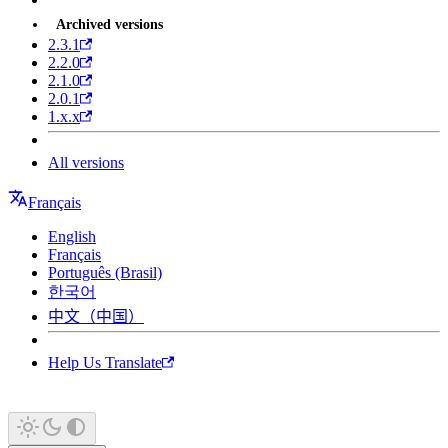
Archived versions
2.3.1
2.2.0
2.1.0
2.0.1
1.x.x
All versions
Français
English
Français
Português (Brasil)
한국어
中文（中国）
Help Us Translate