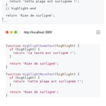
    return 'Cette plage est surlignée !';
  }
  // highlight-end
  return 'Rien de surligné';
}
```
http://localhost:3000
function
HighlightSomeText
(
highlight
)
{
if
(
highlight
)
{
return
'Ce texte est surligné !'
;
}
return
'Rien de surligné'
;
}
function
HighlightMoreText
(
highlight
)
{
if
(
highlight
)
{
return
'Cette plage est surlignée !'
;
}
return
'Rien de surligné'
;
}