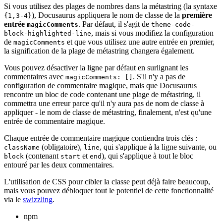
Si vous utilisez des plages de nombres dans la métastring (la syntaxe
), Docusaurus appliquera le nom de classe de la
première
{1,3-4}
entrée
. Par défaut, il s'agit de
magicComments
theme-code-
, mais si vous modifiez la configuration
block-highlighted-line
de
et que vous utilisez une autre entrée en premier,
magicComments
la signification de la plage de métastring changera également.
Vous pouvez désactiver la ligne par défaut en surlignant les
commentaires avec
. S'il n'y a pas de
magicComments: []
configuration de commentaire magique, mais que Docusaurus
rencontre un bloc de code contenant une plage de métastring, il
commettra une erreur parce qu'il n'y aura pas de nom de classe à
appliquer - le nom de classe de métastring, finalement, n'est qu'une
entrée de commentaire magique.
Chaque entrée de commentaire magique contiendra trois clés :
(obligatoire),
, qui s'applique à la ligne suivante, ou
className
line
(contenant
et
), qui s'applique à tout le bloc
block
start
end
entouré par les deux commentaires.
L'utilisation de CSS pour cibler la classe peut déjà faire beaucoup,
mais vous pouvez débloquer tout le potentiel de cette fonctionnalité
via le
swizzling
.
npm