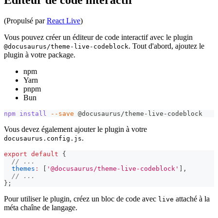
Éditeur de code interactif
(Propulsé par
React Live
)
Vous pouvez créer un éditeur de code interactif avec le plugin
. Tout d'abord, ajoutez le
@docusaurus/theme-live-codeblock
plugin à votre package.
npm
Yarn
pnpm
Bun
npm
install
--save
 @docusaurus/theme-live-codeblock
Vous devez également ajouter le plugin à votre
.
docusaurus.config.js
export
default
{
// ...
themes
:
[
'@docusaurus/theme-live-codeblock'
]
,
// ...
}
;
Pour utiliser le plugin, créez un bloc de code avec
attaché à la
live
méta chaîne de langage.