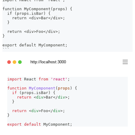
function MyComponent(props) {
  if (props.isBar) {
    return <div>Bar</div>;
  }
  return <div>Foo</div>;
}
export default MyComponent;
```
http://localhost:3000
import
React
from
'react'
;
function
MyComponent
(
props
)
{
if
(
props
.
isBar
)
{
return
<
div
>
Bar
</
div
>
;
}
return
<
div
>
Foo
</
div
>
;
}
export
default
MyComponent
;