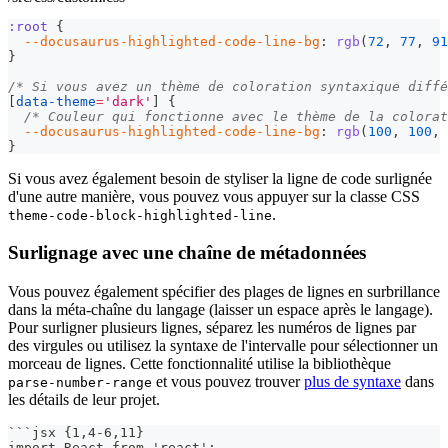
:root
{
--docusaurus-highlighted-code-line-bg
:
rgb
(
72
,
77
,
91
}
/* Si vous avez un thème de coloration syntaxique diffé
[
data-theme
=
'dark'
]
{
/* Couleur qui fonctionne avec le thème de la colorat
--docusaurus-highlighted-code-line-bg
:
rgb
(
100
,
100
,
}
Si vous avez également besoin de styliser la ligne de code surlignée
d'une autre manière, vous pouvez vous appuyer sur la classe CSS
.
theme-code-block-highlighted-line
Surlignage avec une chaîne de métadonnées
Vous pouvez également spécifier des plages de lignes en surbrillance
dans la méta-chaîne du langage (laisser un espace après le langage).
Pour surligner plusieurs lignes, séparez les numéros de lignes par
des virgules ou utilisez la syntaxe de l'intervalle pour sélectionner un
morceau de lignes. Cette fonctionnalité utilise la bibliothèque
et vous pouvez trouver
plus de syntaxe
dans
parse-number-range
les détails de leur projet.
```
jsx {1,4-6,11}
import React from 'react';