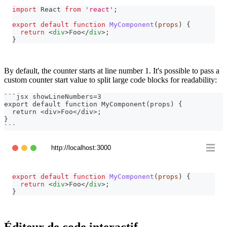
import
React
from
'react'
;
export
default
function
MyComponent
(
props
)
{
return
<
div
>
Foo
</
div
>
;
}
By default, the counter starts at line number 1. It's possible to pass a
custom counter start value to split large code blocks for readability:
```
jsx showLineNumbers=3
export default function MyComponent(props) {
  return <div>Foo</div>;
}
```
http://localhost:3000
export
default
function
MyComponent
(
props
)
{
return
<
div
>
Foo
</
div
>
;
}