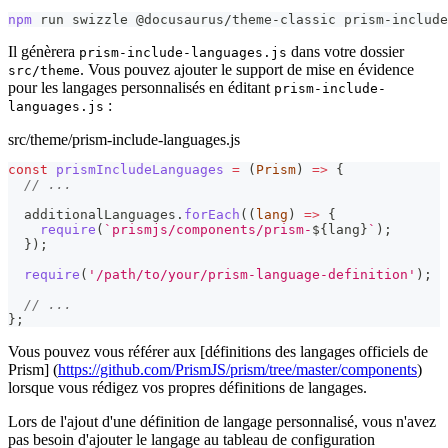
npm
 run swizzle @docusaurus/theme-classic prism-include
Il génèrera
dans votre dossier
prism-include-languages.js
. Vous pouvez ajouter le support de mise en évidence
src/theme
pour les langages personnalisés en éditant
prism-include-
:
languages.js
src/theme/prism-include-languages.js
const
prismIncludeLanguages
=
(
Prism
)
=>
{
// ...
  additionalLanguages
.
forEach
(
(
lang
)
=>
{
require
(
`
prismjs/components/prism-
${
lang
}
`
)
;
}
)
;
require
(
'/path/to/your/prism-language-definition'
)
;
// ...
}
;
Vous pouvez vous référer aux [définitions des langages officiels de
Prism] (
https://github.com/PrismJS/prism/tree/master/components
)
lorsque vous rédigez vos propres définitions de langages.
Lors de l'ajout d'une définition de langage personnalisé, vous n'avez
pas besoin d'ajouter le langage au tableau de configuration