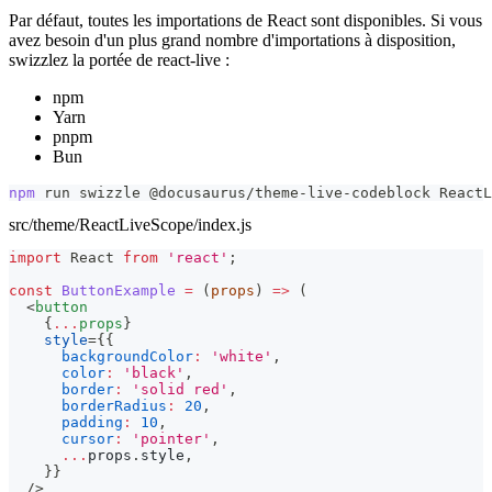
Par défaut, toutes les importations de React sont disponibles. Si vous
avez besoin d'un plus grand nombre d'importations à disposition,
swizzlez la portée de react-live :
npm
Yarn
pnpm
Bun
npm
 run swizzle @docusaurus/theme-live-codeblock ReactL
src/theme/ReactLiveScope/index.js
import
React
from
'react'
;
const
ButtonExample
=
(
props
)
=>
(
<
button
{
...
props
}
style
=
{
{
backgroundColor
:
'white'
,
color
:
'black'
,
border
:
'solid red'
,
borderRadius
:
20
,
padding
:
10
,
cursor
:
'pointer'
,
...
props
.
style
,
}
}
/>