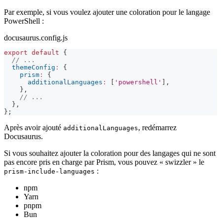
Par exemple, si vous voulez ajouter une coloration pour le langage
PowerShell :
docusaurus.config.js
export
default
{
// ...
themeConfig
:
{
prism
:
{
additionalLanguages
:
[
'powershell'
]
,
}
,
// ...
}
,
}
;
Après avoir ajouté
, redémarrez
additionalLanguages
Docusaurus.
Si vous souhaitez ajouter la coloration pour des langages qui ne sont
pas encore pris en charge par Prism, vous pouvez « swizzler » le
:
prism-include-languages
npm
Yarn
pnpm
Bun