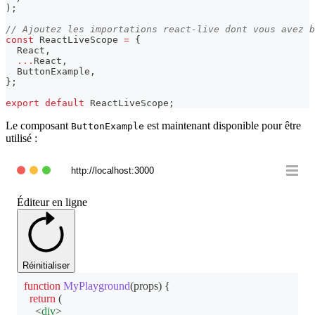
)
;
// Ajoutez les importations react-live dont vous avez b
const
ReactLiveScope
=
{
React
,
...
React
,
ButtonExample
,
}
;
export
default
ReactLiveScope
;
Le composant
est maintenant disponible pour être
ButtonExample
utilisé :
http://localhost:3000
Éditeur en ligne
Réinitialiser
function
MyPlayground
(
props
)
{
return
(
<
div
>