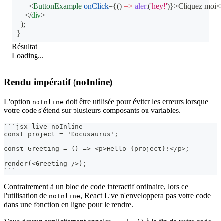
<
ButtonExample
onClick
=
{
(
)
=>
alert
(
'hey!'
)
}
>
Cliquez moi
<
</
div
>
)
;
}
Résultat
Loading...
Rendu impératif (noInline)
L'option
doit être utilisée pour éviter les erreurs lorsque
noInline
votre code s'étend sur plusieurs composants ou variables.
```
jsx live noInline
const project = 'Docusaurus';
const Greeting = () => <p>Hello {project}!</p>;
render(<Greeting />);
```
Contrairement à un bloc de code interactif ordinaire, lors de
l'utilisation de
, React Live n'enveloppera pas votre code
noInline
dans une fonction en ligne pour le rendre.