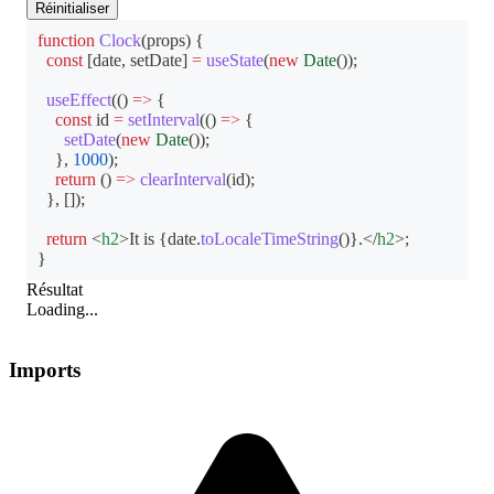
Réinitialiser
function
Clock
(
props
)
{
const
[
date
,
 setDate
]
=
useState
(
new
Date
(
)
)
;
useEffect
(
(
)
=>
{
const
 id 
=
setInterval
(
(
)
=>
{
setDate
(
new
Date
(
)
)
;
}
,
1000
)
;
return
(
)
=>
clearInterval
(
id
)
;
}
,
[
]
)
;
return
<
h2
>
It is 
{
date
.
toLocaleTimeString
(
)
}
.
</
h2
>
;
}
Résultat
Loading...
Imports