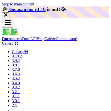
Skip to main content
🎉️
Docusaurus v3.10
is out!
🥳️
Docusaurus
Docs
API
Blog
Galerie
Communauté
Canary 🚧
Canary 🚧
3.10.2
3.9.2
3.8.1
3.7.0
3.6.3
3.5.2
3.4.0
3.3.2
3.2.1
3.1.1
3.0.1
2.x