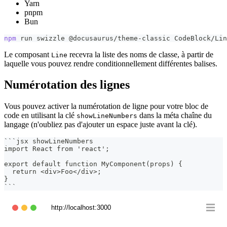
Yarn
pnpm
Bun
npm
 run swizzle @docusaurus/theme-classic CodeBlock/Lin
Le composant
recevra la liste des noms de classe, à partir de
Line
laquelle vous pouvez rendre conditionnellement différentes balises.
Numérotation des lignes
Vous pouvez activer la numérotation de ligne pour votre bloc de
code en utilisant la clé
dans la méta chaîne du
showLineNumbers
langage (n'oubliez pas d'ajouter un espace juste avant la clé).
```
jsx showLineNumbers
import React from 'react';
export default function MyComponent(props) {
  return <div>Foo</div>;
}
```
http://localhost:3000