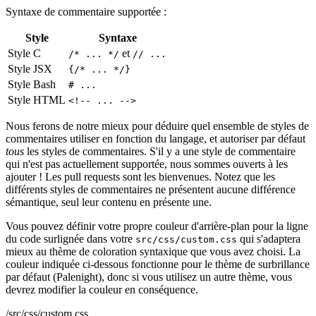
Syntaxe de commentaire supportée :
Style
Syntaxe
Style C
et
/* ... */
// ...
Style JSX
{/* ... */}
Style Bash
# ...
Style HTML
<!-- ... -->
Nous ferons de notre mieux pour déduire quel ensemble de styles de
commentaires utiliser en fonction du langage, et autoriser par défaut
tous
les styles de commentaires. S'il y a une style de commentaire
qui n'est pas actuellement supportée, nous sommes ouverts à les
ajouter ! Les pull requests sont les bienvenues. Notez que les
différents styles de commentaires ne présentent aucune différence
sémantique, seul leur contenu en présente une.
Vous pouvez définir votre propre couleur d'arrière-plan pour la ligne
du code surlignée dans votre
qui s'adaptera
src/css/custom.css
mieux au thème de coloration syntaxique que vous avez choisi. La
couleur indiquée ci-dessous fonctionne pour le thème de surbrillance
par défaut (Palenight), donc si vous utilisez un autre thème, vous
devrez modifier la couleur en conséquence.
/src/css/custom.css