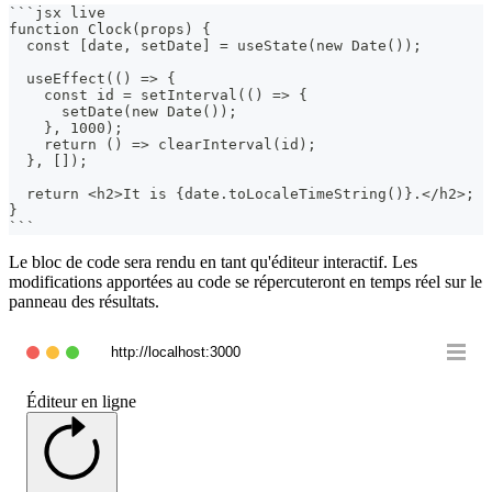
```
jsx live
function Clock(props) {
  const [date, setDate] = useState(new Date());
  useEffect(() => {
    const id = setInterval(() => {
      setDate(new Date());
    }, 1000);
    return () => clearInterval(id);
  }, []);
  return <h2>It is {date.toLocaleTimeString()}.</h2>;
}
```
Le bloc de code sera rendu en tant qu'éditeur interactif. Les
modifications apportées au code se répercuteront en temps réel sur le
panneau des résultats.
http://localhost:3000
Éditeur en ligne