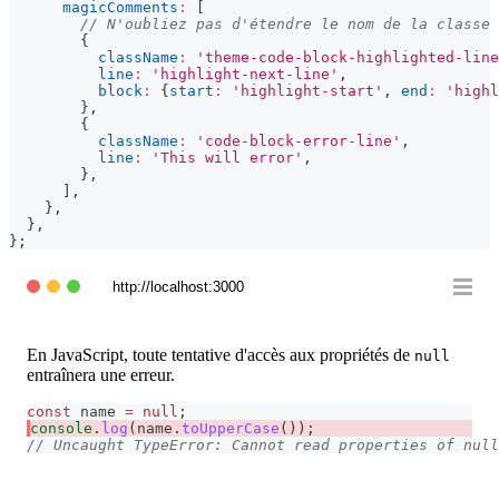
magicComments
:
[
// N'oubliez pas d'étendre le nom de la classe
{
className
:
'theme-code-block-highlighted-line
line
:
'highlight-next-line'
,
block
:
{
start
:
'highlight-start'
,
end
:
'highl
}
,
{
className
:
'code-block-error-line'
,
line
:
'This will error'
,
}
,
]
,
}
,
}
,
}
;
http://localhost:3000
En JavaScript, toute tentative d'accès aux propriétés de
null
entraînera une erreur.
const
 name 
=
null
;
console
.
log
(
name
.
toUpperCase
(
)
)
;
// Uncaught TypeError: Cannot read properties of null