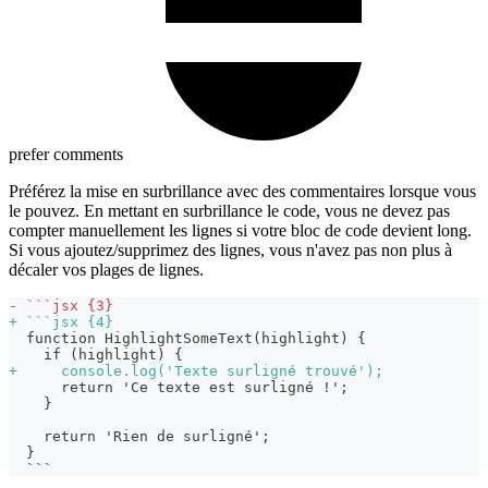
prefer comments
Préférez la mise en surbrillance avec des commentaires lorsque vous
le pouvez. En mettant en surbrillance le code, vous ne devez pas
compter manuellement les lignes si votre bloc de code devient long.
Si vous ajoutez/supprimez des lignes, vous n'avez pas non plus à
décaler vos plages de lignes.
-
 ```jsx {3}
+
 ```jsx {4}
 function HighlightSomeText(highlight) {
   if (highlight) {
+
     console.log('Texte surligné trouvé');
     return 'Ce texte est surligné !';
   }
   return 'Rien de surligné';
 }
 ```