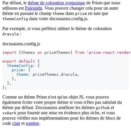
Par défaut, le
thème de coloration syntaxique
de Prism que nous
utilisons est
Palenight
. Vous pouvez changer cela pour un autre
thème en passant le champ
dans
en tant que
theme
prism
dans votre docusaurus.config.js.
themeConfig
Par exemple, si vous préférez utiliser le thème de coloration
:
dracula
docusaurus.config.js
import
{
themes 
as
 prismThemes
}
from
'prism-react-render
export
default
{
themeConfig
:
{
prism
:
{
theme
:
 prismThemes
.
dracula
,
}
,
}
,
}
;
Comme un thème Prism n'est qu'un objet JS, vous pouvez
également écrire votre propre thème si vous n'êtes pas satisfait du
thème par défaut. Docusaurus améliore les thèmes
et
github
pour fournir une mise en évidence plus riche, et vous
vsDark
pouvez vérifier nos implémentations pour les thèmes de blocs de
code
clair
et
sombre
.