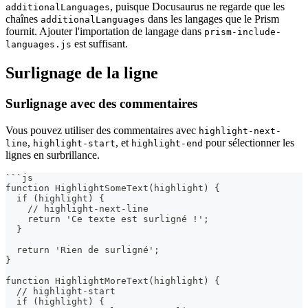
, puisque Docusaurus ne regarde que les
additionalLanguages
chaînes
dans les langages que le Prism
additionalLanguages
fournit. Ajouter l'importation de langage dans
prism-include-
est suffisant.
languages.js
Surlignage de la ligne
Surlignage avec des commentaires
Vous pouvez utiliser des commentaires avec
highlight-next-
,
, et
pour sélectionner les
line
highlight-start
highlight-end
lignes en surbrillance.
```
js
function HighlightSomeText(highlight) {
  if (highlight) {
    // highlight-next-line
    return 'Ce texte est surligné !';
  }
  return 'Rien de surligné';
}
function HighlightMoreText(highlight) {
  // highlight-start
  if (highlight) {