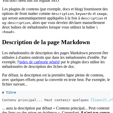
You don't need this for regular SEO
Les plugins de contenu (par exemple, docs et blog) fournissent des
options de front matter comme
,
et
,
description
keywords
image
qui seront automatiquement appliquées à la fois à
et
description
, alors que vous devriez déclarer manuellement
og:description
deux balises de métadonnées lorsque vous utilisez la balise
\
.
<head>
Description de la page Markdown
Les métadonnées de description des pages Markdown peuvent être
utilisées à d'autres endroits que dans les métadonnées d'entête. Par
exemple, l'
index de catégorie généré
par le plugin docs utilise les
métadonnées de description des fiches de doc.
Par défaut, la description est la première ligne pleine de contenu,
avec quelques efforts pour la convertir en texte brut. Par exemple, le
fichier suivant...
#
 Titre
Contenu principal... Peut contenir quelques 
[
liens
](
./f
... aura la description par défaut « Contenu principal... Peut contenir
des liens ou des mises en évidence ». Cependant,
il n'est pas conçu