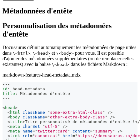
Métadonnées d'entête
Personnalisation des métadonnées
d'entête
Docusaurus définit automatiquement les métadonnées de page utiles
dans
,
et
pour vous. Il est possible
\<html>
\<head>
\<body>
d'ajouter des métadonnées supplémentaires (ou de remplacer celles
existantes) avec la balise
dans les fichiers Markdown :
\<head>
markdown-features-head-metadata.mdx
---
id
:
 head
-
metadata
title
:
 Métadonnées d'entête
---
<
head
>
<
html
className
=
"
some-extra-html-class
"
/>
<
body
className
=
"
other-extra-body-class
"
/>
<
title
>
Titre personnalisé de métadonnées d'entête !
</
<
meta
charSet
=
"
utf-8
"
/>
<
meta
name
=
"
twitter:card
"
content
=
"
summary
"
/>
<
link
rel
=
"
canonical
"
href
=
"
https://docusaurus.io/doc