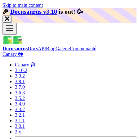
Skip to main content
🎉️
Docusaurus v3.10
is out!
🥳️
Docusaurus
Docs
API
Blog
Galerie
Communauté
Canary 🚧
Canary 🚧
3.10.2
3.9.2
3.8.1
3.7.0
3.6.3
3.5.2
3.4.0
3.3.2
3.2.1
3.1.1
3.0.1
2.x