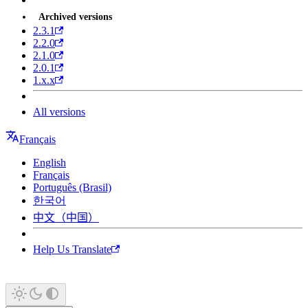
Archived versions
2.3.1
2.2.0
2.1.0
2.0.1
1.x.x
All versions
Français
English
Français
Português (Brasil)
한국어
中文（中国）
Help Us Translate