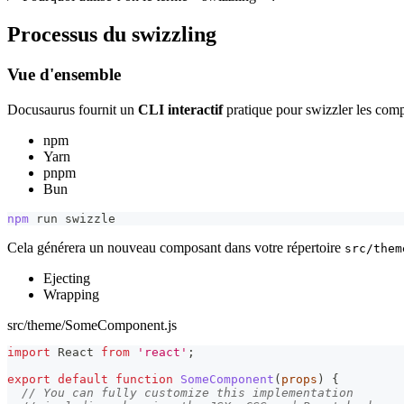
Processus du swizzling
Vue d'ensemble
Docusaurus fournit un
CLI interactif
pratique pour swizzler les comp
npm
Yarn
pnpm
Bun
npm
 run swizzle
Cela générera un nouveau composant dans votre répertoire
src/them
Ejecting
Wrapping
src/theme/SomeComponent.js
import
React
from
'react'
;
export
default
function
SomeComponent
(
props
)
{
// You can fully customize this implementation