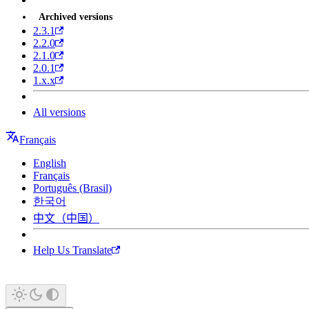
Archived versions
2.3.1
2.2.0
2.1.0
2.0.1
1.x.x
All versions
Français
English
Français
Português (Brasil)
한국어
中文（中国）
Help Us Translate