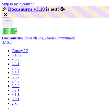
Skip to main content
🎉️
Docusaurus v3.10
is out!
🥳️
Docusaurus
Docs
API
Blog
Galerie
Communauté
3.10.2
Canary 🚧
3.10.2
3.9.2
3.8.1
3.7.0
3.6.3
3.5.2
3.4.0
3.3.2
3.2.1
3.1.1
3.0.1
2.x