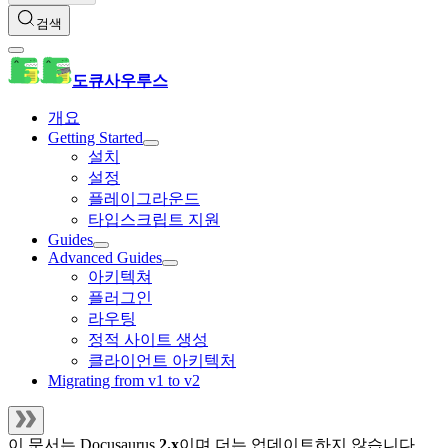
검색
도큐사우루스
개요
Getting Started
설치
설정
플레이그라운드
타입스크립트 지원
Guides
Advanced Guides
아키텍쳐
플러그인
라우팅
정적 사이트 생성
클라이언트 아키텍처
Migrating from v1 to v2
이 문서는
Docusaurus
2.x
이며 더는 업데이트하지 않습니다.