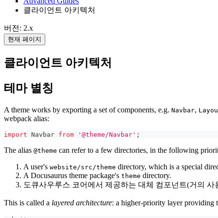
Advanced Guides
클라이언트 아키텍처
버전: 2.x
현재 페이지
클라이언트 아키텍처
테마 별칭
A theme works by exporting a set of components, e.g.
,
Navbar
Layou
webpack alias:
import
Navbar
from
'@theme/Navbar'
;
The alias
can refer to a few directories, in the following priori
@theme
A user's
directory, which is a special dire
website/src/theme
A Docusaurus theme package's
directory.
theme
도큐사우루스 코어에서 제공하는 대체 컴포넌트(거의 사
This is called a
layered architecture
: a higher-priority layer prov