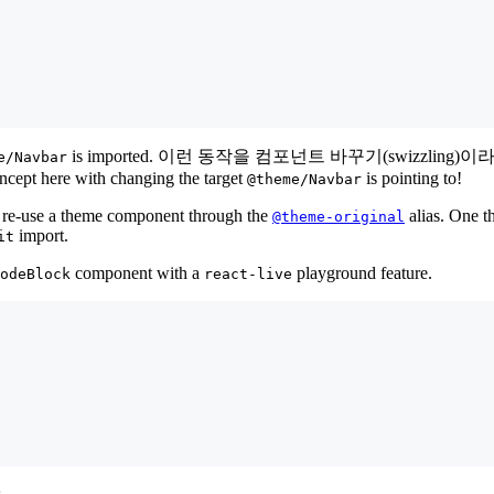
is imported. 이런 동작을 컴포넌트 바꾸기(swizzling)이라고 합니다. I
e/Navbar
ncept here with changing the target
is pointing to!
@theme/Navbar
re-use a theme component through the
alias. One t
@theme-original
import.
it
component with a
playground feature.
odeBlock
react-live
.