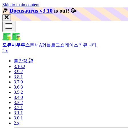
Skip to main content
🎉️
Docusaurus v3.10
is out!
🥳️
도큐사우루스
문서
API
블로그
쇼케이스
커뮤니티
2.x
불안정 🚧
3.10.2
3.9.2
3.8.1
3.7.0
3.6.3
3.5.2
3.4.0
3.3.2
3.2.1
3.1.1
3.0.1
2.x