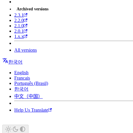
Archived versions
2.3.1
2.2.0
2.1.0
2.0.1
1.x.x
All versions
한국어
English
Français
Português (Brasil)
한국어
中文（中国）
Help Us Translate