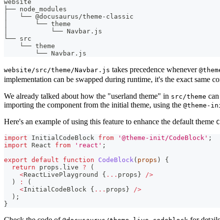
website
├── node_modules
│   └── @docusaurus/theme-classic
│       └── theme
│           └── Navbar.js
└── src
    └── theme
        └── Navbar.js
takes precedence whenever
website/src/theme/Navbar.js
@them
implementation can be swapped during runtime, it's the exact same co
We already talked about how the "userland theme" in
can 
src/theme
importing the component from the initial theme, using the
@theme-in
Here's an example of using this feature to enhance the default theme
C
import
InitialCodeBlock
from
'@theme-init/CodeBlock'
;
import
React
from
'react'
;
export
default
function
CodeBlock
(
props
)
{
return
 props
.
live
?
(
<
ReactLivePlayground
{
...
props
}
/
>
)
:
(
<
InitialCodeBlock
{
...
props
}
/
>
)
;
}
Check the code of
for details