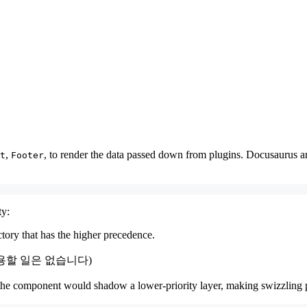
,
, to render the data passed down from plugins. Docusaurus 
t
Footer
ty:
ctory that has the higher precedence.
용할 일은 없습니다)
iding the component would shadow a lower-priority layer, maki