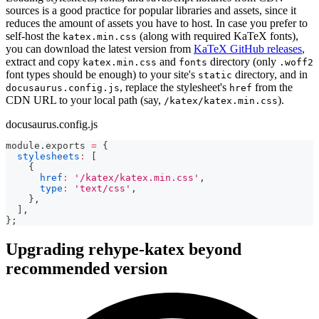
sources is a good practice for popular libraries and assets, since it
reduces the amount of assets you have to host. In case you prefer to
self-host the
(along with required KaTeX fonts),
katex.min.css
you can download the latest version from
KaTeX GitHub releases
,
extract and copy
and
directory (only
katex.min.css
fonts
.woff2
font types should be enough) to your site's
directory, and in
static
, replace the stylesheet's
from the
docusaurus.config.js
href
CDN URL to your local path (say,
).
/katex/katex.min.css
docusaurus.config.js
module
.
exports
=
{
stylesheets
:
[
{
href
:
'/katex/katex.min.css'
,
type
:
'text/css'
,
}
,
]
,
}
;
Upgrading rehype-katex beyond
recommended version