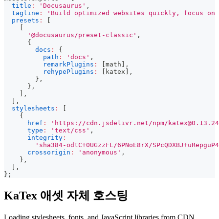
title
:
'Docusaurus'
,
tagline
:
'Build optimized websites quickly, focus on 
presets
:
[
[
'@docusaurus/preset-classic'
,
{
docs
:
{
path
:
'docs'
,
remarkPlugins
:
[
math
]
,
rehypePlugins
:
[
katex
]
,
}
,
}
,
]
,
]
,
stylesheets
:
[
{
href
:
'https://cdn.jsdelivr.net/npm/
katex@0.13.24
type
:
'text/css'
,
integrity
:
'sha384-odtC+0UGzzFL/6PNoE8rX/SPcQDXBJ+uRepguP4
crossorigin
:
'anonymous'
,
}
,
]
,
}
;
KaTex 애셋 자체 호스팅
Loading stylesheets, fonts, and JavaScript libraries from CDN