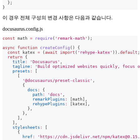
}
;
}
이 경우 전체 구성의 변경 사항은 다음과 같습니다.
docusaurus.config.js
const
 math 
=
require
(
'remark-math'
)
;
async
function
createConfig
(
)
{
const
 katex 
=
(
await
import
(
'rehype-katex'
)
)
.
default
;
return
{
title
:
'Docusaurus'
,
tagline
:
'Build optimized websites quickly, focus o
presets
:
[
[
'@docusaurus/preset-classic'
,
{
docs
:
{
path
:
'docs'
,
remarkPlugins
:
[
math
]
,
rehypePlugins
:
[
katex
]
,
}
,
}
,
]
,
]
,
stylesheets
:
[
{
href
:
'https://cdn.jsdelivr.net/npm/
katex@0.15.