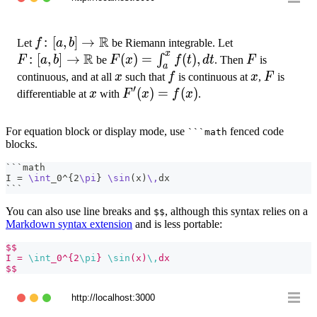
R
f\colon[a,b]
:
[
,
]
→
F\colon[a,b]\
Let
f
a
b
be Riemann integrable. Let
x
R
\to \R
:
[
,
]
→
F(x)=
(
)
=
(
)
,
F
∫
F
a
b
be
F
x
f
t
d
t
. Then
F
is
a
\int_{a}^{x}
x
f
x
F
continuous, and at all
x
such that
f
is continuous at
x
,
F
is
′
f(t),dt
x
F'(x)=f(x)
(
)
=
(
)
differentiable at
x
with
F
x
f
x
.
For equation block or display mode, use
fenced code
```math
blocks.
```math
I = 
\int
_0^
{
2
\pi
}
\sin
(x)
\,
dx
```
You can also use line breaks and
, although this syntax relies on a
$$
Markdown syntax extension
and is less portable:
$$
I = 
\int
_0^{2
\pi
} 
\sin
(x)
\,
dx
$$
http://localhost:3000