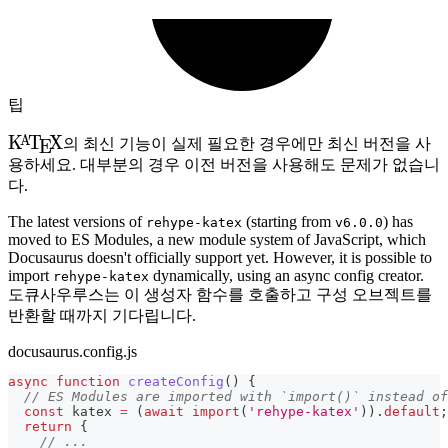
팁
\KaTeX
K
T
X
A
의 최신 기능이 실제 필요한 경우에만 최신 버전을 사
E
용하세요. 대부분의 경우 이전 버전을 사용해도 문제가 없습니
다.
The latest versions of
(starting from
) has
rehype-katex
v6.0.0
moved to ES Modules, a new module system of JavaScript, which
Docusaurus doesn't officially support yet. However, it is possible to
import
dynamically, using an async config creator.
rehype-katex
도큐사우루스는 이 생성자 함수를 호출하고 구성 오브젝트를
반환할 때까지 기다립니다.
docusaurus.config.js
async
function
createConfig
(
)
{
// ES Modules are imported with `import()` instead of
const
 katex 
=
(
await
import
(
'rehype-katex'
)
)
.
default
;
return
{
// ...