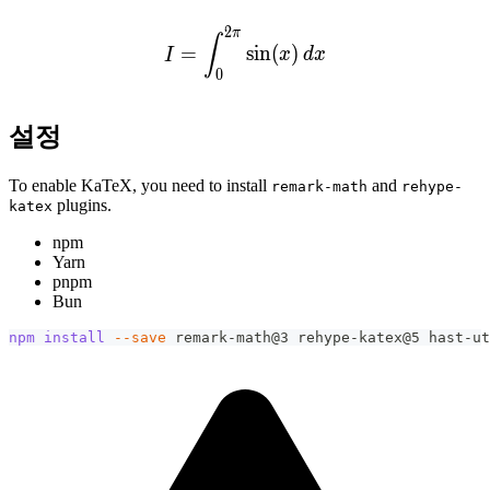
2
π
I = \int_0^{2\pi} \sin(x)\
∫
=
sin
(
)
I
x
d
x
0
설정
To enable KaTeX, you need to install
and
remark-math
rehype-
plugins.
katex
npm
Yarn
pnpm
Bun
npm
install
--save
 remark-math@3 rehype-katex@5 
hast-ut