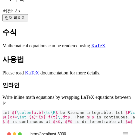
버전: 2.x
현재 페이지
수식
Mathematical equations can be rendered using
KaTeX
.
사용법
Please read
KaTeX
documentation for more details.
인라인
Write inline math equations by wrapping LaTeX equations between
:
$
Let 
$f
\colon
[a,b]
\to
\R
$
 be Riemann integrable. Let 
$F
\c
$F(x)=
\int
_{a}^{x} f(t)
\,
dt$
. Then 
$F$
 is continuous, a
$f$
 is continuous at 
$x$
, 
$F$
 is differentiable at 
$x$
 
http://localhost:3000