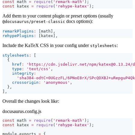
const
 math 
=
require
(
'remark-math'
)
;
const
 katex 
=
require
(
'rehype-katex'
)
;
Add them to your content plugin or preset options (usually
docs options):
@docusaurus/preset-classic
remarkPlugins
:
[
math
]
,
rehypePlugins
:
[
katex
]
,
Include the KaTeX CSS in your config under
:
stylesheets
stylesheets
:
[
{
href
:
'https://cdn.jsdelivr.net/npm/
katex@0.13.24
/d
type
:
'text/css'
,
integrity
:
'sha384-odtC+0UGzzFL/6PNoE8rX/SPcQDXBJ+uRepguP4Qk
crossorigin
:
'anonymous'
,
}
,
]
,
Overall the changes look like:
docusaurus.config.js
const
 math 
=
require
(
'remark-math'
)
;
const
 katex 
=
require
(
'rehype-katex'
)
;
module
.
exports
=
{