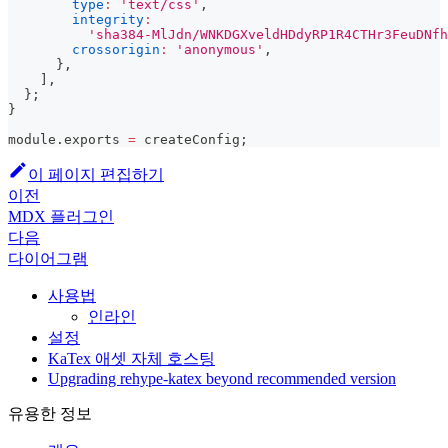
type
:
'text/css'
,
integrity
:
'sha384-MlJdn/WNKDGXveldHDdyRP1R4CTHr3FeuDNfh
crossorigin
:
'anonymous'
,
}
,
]
,
}
;
}
module
.
exports
=
 createConfig
;
이 페이지 편집하기
이전
MDX 플러그인
다음
다이어그램
사용법
인라인
설정
KaTex 애셋 자체 호스팅
Upgrading rehype-katex beyond recommended version
유용한 정보