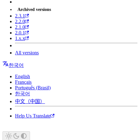
Archived versions
2.3.1
2.2.0
2.1.0
2.0.1
1.x.x
All versions
한국어
English
Français
Português (Brasil)
한국어
中文（中国）
Help Us Translate