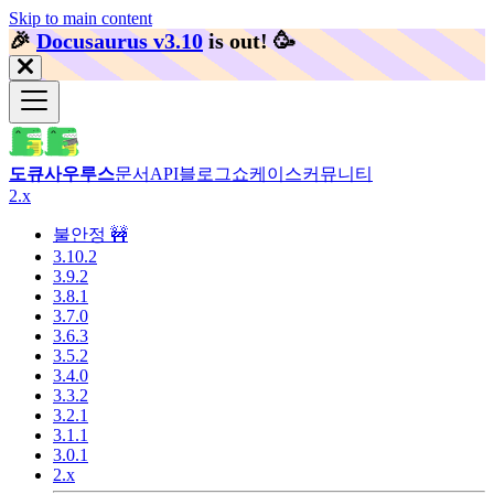
Skip to main content
🎉️
Docusaurus v3.10
is out!
🥳️
도큐사우루스
문서
API
블로그
쇼케이스
커뮤니티
2.x
불안정 🚧
3.10.2
3.9.2
3.8.1
3.7.0
3.6.3
3.5.2
3.4.0
3.3.2
3.2.1
3.1.1
3.0.1
2.x