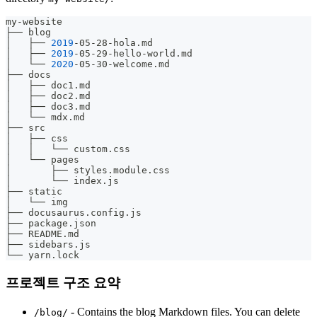
my-website
├── blog
│   ├── 
2019
-05-28-hola.md
│   ├── 
2019
-05-29-hello-world.md
│   └── 
2020
-05-30-welcome.md
├── docs
│   ├── doc1.md
│   ├── doc2.md
│   ├── doc3.md
│   └── mdx.md
├── src
│   ├── css
│   │   └── custom.css
│   └── pages
│       ├── styles.module.css
│       └── index.js
├── static
│   └── img
├── docusaurus.config.js
├── package.json
├── README.md
├── sidebars.js
└── yarn.lock
프로젝트 구조 요약
- Contains the blog Markdown files. You can delete
/blog/