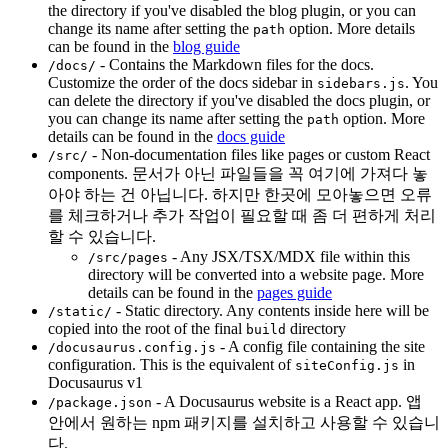
the directory if you've disabled the blog plugin, or you can
change its name after setting the
option. More details
path
can be found in the
blog guide
- Contains the Markdown files for the docs.
/docs/
Customize the order of the docs sidebar in
. You
sidebars.js
can delete the directory if you've disabled the docs plugin, or
you can change its name after setting the
option. More
path
details can be found in the
docs guide
- Non-documentation files like pages or custom React
/src/
components. 문서가 아닌 파일들을 꼭 여기에 가져다 놓
아야 하는 건 아닙니다. 하지만 한곳에 모아놓으면 오류
를 체크하거나 추가 작업이 필요할 때 좀 더 편하게 처리
할 수 있습니다.
- Any JSX/TSX/MDX file within this
/src/pages
directory will be converted into a website page. More
details can be found in the
pages guide
- Static directory. Any contents inside here will be
/static/
copied into the root of the final
directory
build
- A config file containing the site
/docusaurus.config.js
configuration. This is the equivalent of
in
siteConfig.js
Docusaurus v1
- A Docusaurus website is a React app. 앱
/package.json
안에서 원하는 npm 패키지를 설치하고 사용할 수 있습니
다.