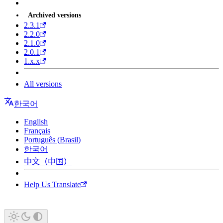
Archived versions
2.3.1
2.2.0
2.1.0
2.0.1
1.x.x
All versions
한국어
English
Français
Português (Brasil)
한국어
中文（中国）
Help Us Translate