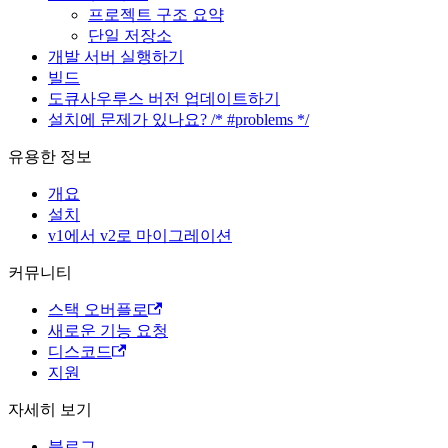
프로젝트 구조 요약
단일 저장소
개발 서버 실행하기
빌드
도큐사우루스 버전 업데이트하기
설치에 문제가 있나요? /* #problems */
유용한 정보
개요
설치
v1에서 v2로 마이그레이션
커뮤니티
스택 오버플로
새로운 기능 요청
디스코드
지원
자세히 보기
블로그