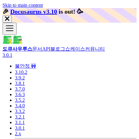
Skip to main content
🎉️
Docusaurus v3.10
is out!
🥳️
도큐사우루스
문서
API
블로그
쇼케이스
커뮤니티
3.0.1
불안정 🚧
3.10.2
3.9.2
3.8.1
3.7.0
3.6.3
3.5.2
3.4.0
3.3.2
3.2.1
3.1.1
3.0.1
2.x