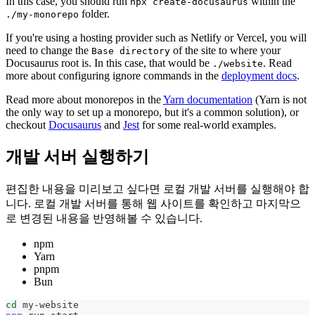
In this case, you should run
within the
npx create-docusaurus
folder.
./my-monorepo
If you're using a hosting provider such as Netlify or Vercel, you will
need to change the
of the site to where your
Base directory
Docusaurus root is. In this case, that would be
. Read
./website
more about configuring ignore commands in the
deployment docs
.
Read more about monorepos in the
Yarn documentation
(Yarn is not
the only way to set up a monorepo, but it's a common solution), or
checkout
Docusaurus
and
Jest
for some real-world examples.
개발 서버 실행하기
편집한 내용을 미리보고 싶다면 로컬 개발 서버를 실행해야 합
니다. 로컬 개발 서버를 통해 웹 사이트를 확인하고 마지막으
로 변경된 내용을 반영해볼 수 있습니다.
npm
Yarn
pnpm
Bun
cd
 my-website