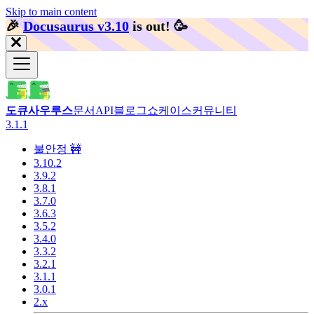
Skip to main content
🎉️
Docusaurus v3.10
is out!
🥳️
도큐사우루스
문서
API
블로그
쇼케이스
커뮤니티
3.1.1
불안정 🚧
3.10.2
3.9.2
3.8.1
3.7.0
3.6.3
3.5.2
3.4.0
3.3.2
3.2.1
3.1.1
3.0.1
2.x