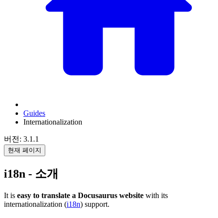
Guides
Internationalization
버전: 3.1.1
현재 페이지
i18n - 소개
It is
easy to translate a Docusaurus website
with its
internationalization (
i18n
) support.