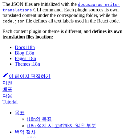
The JSON files are initialized with the
docusaurus write-
CLI command. Each plugin sources its own
translations
translated content under the corresponding folder, while the
file defines all text labels used in the React code.
code.json
Each content plugin or theme is different, and
defines its own
translation files location
:
Docs i18n
Blog i18n
Pages i18n
Themes i18n
이 페이지 편집하기
이전
배포
다음
Tutorial
목표
i18n의 목표
i18n 설계 시 고려하지 않은 부분
번역 절차