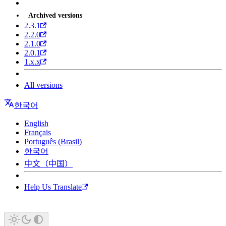
Archived versions
2.3.1
2.2.0
2.1.0
2.0.1
1.x.x
All versions
한국어
English
Français
Português (Brasil)
한국어
中文（中国）
Help Us Translate