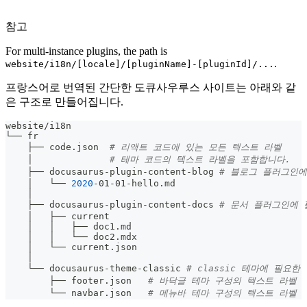
참고
For multi-instance plugins, the path is
.
website/i18n/[locale]/[pluginName]-[pluginId]/...
프랑스어로 번역된 간단한 도큐사우루스 사이트는 아래와 같
은 구조로 만들어집니다.
website/i18n
└── fr
    ├── code.json  
# 리액트 코드에 있는 모든 텍스트 라벨
    │              
# 테마 코드의 텍스트 라벨을 포함합니다.
    ├── docusaurus-plugin-content-blog 
# 블로그 플러그인에
    │   └── 
2020
-01-01-hello.md
    │
    ├── docusaurus-plugin-content-docs 
# 문서 플러그인에 
    │   ├── current
    │   │   ├── doc1.md
    │   │   └── doc2.mdx
    │   └── current.json
    │
    └── docusaurus-theme-classic 
# classic 테마에 필요한
        ├── footer.json   
# 바닥글 테마 구성의 텍스트 라벨
        └── navbar.json   
# 메뉴바 테마 구성의 텍스트 라벨