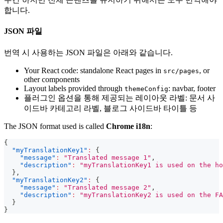
합니다.
JSON 파일
번역 시 사용하는 JSON 파일은 아래와 같습니다.
Your React code: standalone React pages in
, or
src/pages
other components
Layout labels provided through
: navbar, footer
themeConfig
플러그인 옵션을 통해 제공되는 레이아웃 라벨: 문서 사
이드바 카테고리 라벨, 블로그 사이드바 타이틀 등
The JSON format used is called
Chrome i18n
:
{
"myTranslationKey1"
:
{
"message"
:
"Translated message 1"
,
"description"
:
"myTranslationKey1 is used on the ho
}
,
"myTranslationKey2"
:
{
"message"
:
"Translated message 2"
,
"description"
:
"myTranslationKey2 is used on the FA
}
}