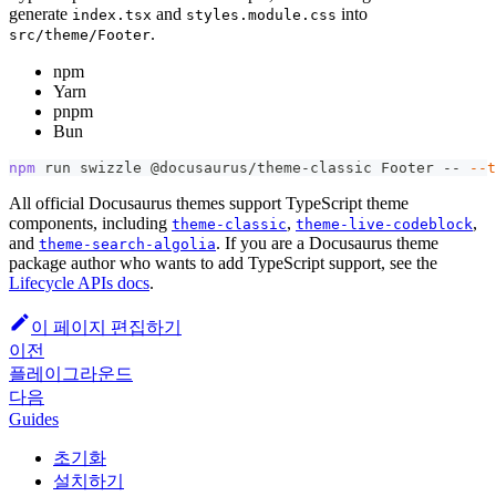
generate
and
into
index.tsx
styles.module.css
.
src/theme/Footer
npm
Yarn
pnpm
Bun
npm
 run swizzle @docusaurus/theme-classic Footer -- 
--t
All official Docusaurus themes support TypeScript theme
components, including
,
,
theme-classic
theme-live-codeblock
and
. If you are a Docusaurus theme
theme-search-algolia
package author who wants to add TypeScript support, see the
Lifecycle APIs docs
.
이 페이지 편집하기
이전
플레이그라운드
다음
Guides
초기화
설치하기