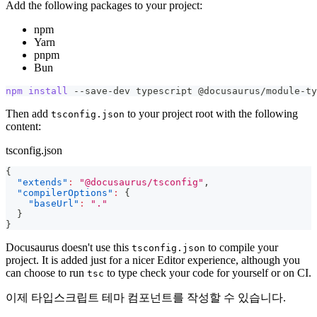
Add the following packages to your project:
npm
Yarn
pnpm
Bun
npm
install
 --save-dev typescript @docusaurus/module-ty
Then add
to your project root with the following
tsconfig.json
content:
tsconfig.json
{
"extends"
:
"@docusaurus/tsconfig"
,
"compilerOptions"
:
{
"baseUrl"
:
"."
}
}
Docusaurus doesn't use this
to compile your
tsconfig.json
project. It is added just for a nicer Editor experience, although you
can choose to run
to type check your code for yourself or on CI.
tsc
이제 타입스크립트 테마 컴포넌트를 작성할 수 있습니다.