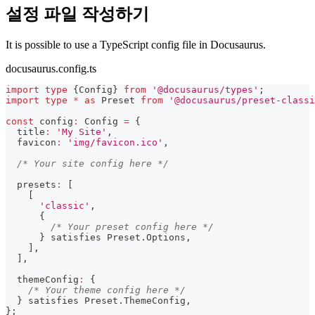
설정 파일 작성하기
It is possible to use a TypeScript config file in Docusaurus.
docusaurus.config.ts
import
type
{
Config
}
from
'@docusaurus/types'
;
import
type
*
as
 Preset 
from
'@docusaurus/preset-classi
const
 config
:
 Config 
=
{
  title
:
'My Site'
,
  favicon
:
'img/favicon.ico'
,
/* Your site config here */
  presets
:
[
[
'classic'
,
{
/* Your preset config here */
}
 satisfies Preset
.
Options
,
]
,
]
,
  themeConfig
:
{
/* Your theme config here */
}
 satisfies Preset
.
ThemeConfig
,
}
;