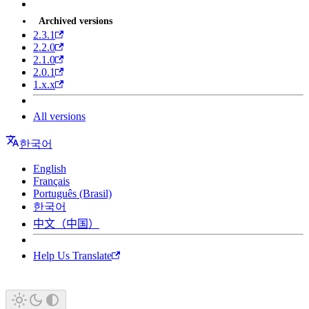
Archived versions
2.3.1
2.2.0
2.1.0
2.0.1
1.x.x
All versions
한국어
English
Français
Português (Brasil)
한국어
中文（中国）
Help Us Translate