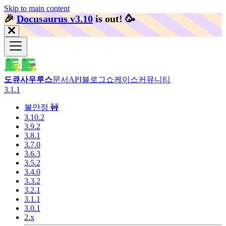
Skip to main content
🎉️
Docusaurus v3.10
is out!
🥳️
도큐사우루스
문서
API
블로그
쇼케이스
커뮤니티
3.1.1
불안정 🚧
3.10.2
3.9.2
3.8.1
3.7.0
3.6.3
3.5.2
3.4.0
3.3.2
3.2.1
3.1.1
3.0.1
2.x