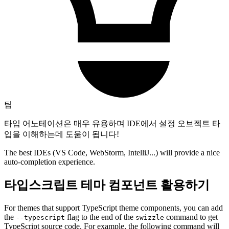
팁
타입 어노테이션은 매우 유용하며 IDE에서 설정 오브젝트 타
입을 이해하는데 도움이 됩니다!
The best IDEs (VS Code, WebStorm, IntelliJ...) will provide a nice
auto-completion experience.
타입스크립트 테마 컴포넌트 활용하기
For themes that support TypeScript theme components, you can add
the
flag to the end of the
command to get
--typescript
swizzle
TypeScript source code. For example, the following command will