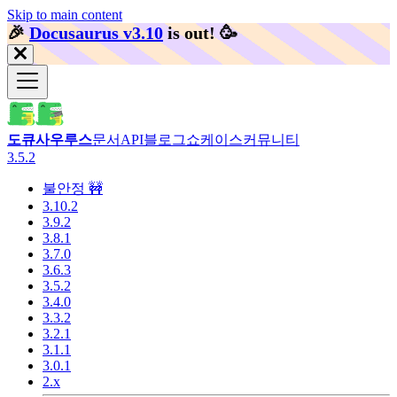
Skip to main content
🎉️
Docusaurus v3.10
is out!
🥳️
도큐사우루스
문서
API
블로그
쇼케이스
커뮤니티
3.5.2
불안정 🚧
3.10.2
3.9.2
3.8.1
3.7.0
3.6.3
3.5.2
3.4.0
3.3.2
3.2.1
3.1.1
3.0.1
2.x