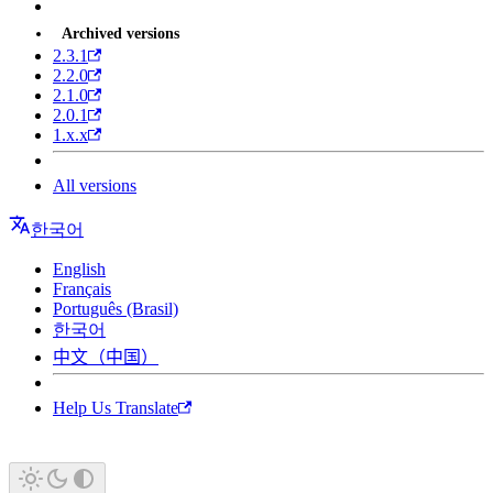
Archived versions
2.3.1
2.2.0
2.1.0
2.0.1
1.x.x
All versions
한국어
English
Français
Português (Brasil)
한국어
中文（中国）
Help Us Translate