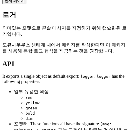
현재 페이지
로거
의미있는 포맷으로 콘솔 메시지를 지정하기 위해 캡슐화된 로
거입니다.
도큐사우루스 생태계 내에서 패키지를 작성한다면 이 패키지
를 사용해 통합 로그 형식을 제공하는 것을 권장합니다.
API
It exports a single object as default export:
.
has the
logger
logger
following properties:
일부 유용한 색상
red
yellow
green
bold
dim
포맷터. These functions all have the signature
(msg:
. 기능 구현이 보장되는 건 아니라는