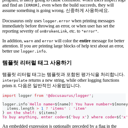
and find an
, even when the build succeeds, they will
[ERROR]
assume something is going wrong. 신중하게 사용하세요.
Docusaurus only uses
when printing messages
logger.error
immediately before throwing an error, or when user has set the
reporting severity of
, etc. to
.
onBrokenLink
"error"
In addition,
and
will color the
entire
message for better
warn
error
attention. If you are printing large blocks of help text about an error,
better use
.
logger.info
템플릿 리터럴 태그 사용하기
템플릿 리터럴 태그는 템플릿과 포함된 평가식을 처리합니다.
returns a new string, while other logging functions
interpolate
prints it. 다음은 일반적인 사용법입니다.
import
logger
from
'@docusaurus/logger'
;
logger
.
info
`
Hello name=
${
name
}
! You have number=
${
money
  items
.
length
>
1
?
'items'
:
'item'
}
 on the shelf: 
${
items
}
To buy anything, enter code=
${
'buy x'
}
 where code=
${
'x'
An embedded expression is optionally preceded by a flag in the