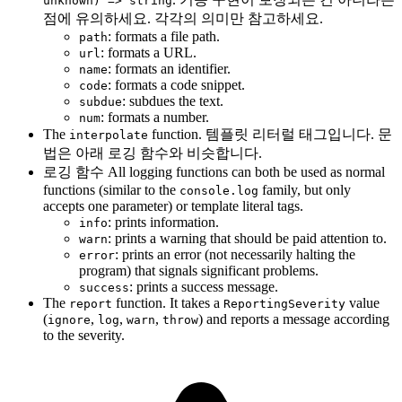
unknown) => string
점에 유의하세요. 각각의 의미만 참고하세요.
: formats a file path.
path
: formats a URL.
url
: formats an identifier.
name
: formats a code snippet.
code
: subdues the text.
subdue
: formats a number.
num
The
function. 템플릿 리터럴 태그입니다. 문
interpolate
법은 아래 로깅 함수와 비슷합니다.
로깅 함수 All logging functions can both be used as normal
functions (similar to the
family, but only
console.log
accepts one parameter) or template literal tags.
: prints information.
info
: prints a warning that should be paid attention to.
warn
: prints an error (not necessarily halting the
error
program) that signals significant problems.
: prints a success message.
success
The
function. It takes a
value
report
ReportingSeverity
(
,
,
,
) and reports a message according
ignore
log
warn
throw
to the severity.