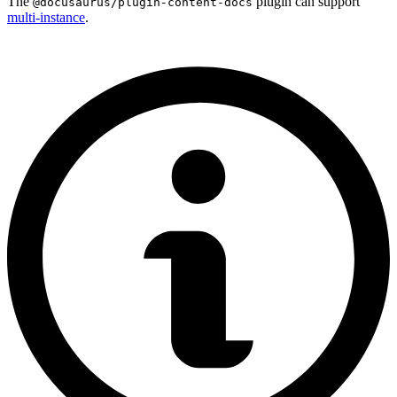
The
plugin can support
@docusaurus/plugin-content-docs
multi-instance
.