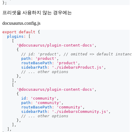
}
;
프리셋을 사용하지 않는 경우에는
docusaurus.config.js
export
default
{
plugins
:
[
[
'@docusaurus/plugin-content-docs'
,
{
// id: 'product', // omitted => default instanc
path
:
'product'
,
routeBasePath
:
'product'
,
sidebarPath
:
'./sidebarsProduct.js'
,
// ... other options
}
,
]
,
[
'@docusaurus/plugin-content-docs'
,
{
id
:
'community'
,
path
:
'community'
,
routeBasePath
:
'community'
,
sidebarPath
:
'./sidebarsCommunity.js'
,
// ... other options
}
,
]
,
]
,