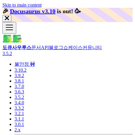
Skip to main content
🎉️
Docusaurus v3.10
is out!
🥳️
도큐사우루스
문서
API
블로그
쇼케이스
커뮤니티
3.5.2
불안정 🚧
3.10.2
3.9.2
3.8.1
3.7.0
3.6.3
3.5.2
3.4.0
3.3.2
3.2.1
3.1.1
3.0.1
2.x