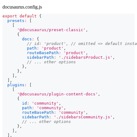
docusaurus.config.js
export
default
{
presets
:
[
[
'@docusaurus/preset-classic'
,
{
docs
:
{
// id: 'product', // omitted => default insta
path
:
'product'
,
routeBasePath
:
'product'
,
sidebarPath
:
'./sidebarsProduct.js'
,
// ... other options
}
,
}
,
]
,
]
,
plugins
:
[
[
'@docusaurus/plugin-content-docs'
,
{
id
:
'community'
,
path
:
'community'
,
routeBasePath
:
'community'
,
sidebarPath
:
'./sidebarsCommunity.js'
,
// ... other options
}
,
]
,
]
,