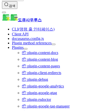
검색
도큐사우루스
CLI(명령 줄 인터페이스)
Client API
docusaurus.config.js
Plugin method references
Plugins
📦 plugin-content-docs
📦 plugin-content-blog
📦 plugin-content-pages
📦 plugin-client-redirects
📦 plugin-debug
📦 plugin-google-analytics
📦 plugin-google-gtag
📦 plugin-rsdoctor
📦 plugin-google-tag-manager