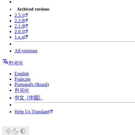
Archived versions
2.3.1
2.2.0
2.1.0
2.0.1
1.x.x
All versions
한국어
English
Français
Português (Brasil)
한국어
中文（中国）
Help Us Translate