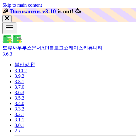
Skip to main content
🎉️
Docusaurus v3.10
is out!
🥳️
도큐사우루스
문서
API
블로그
쇼케이스
커뮤니티
3.6.3
불안정 🚧
3.10.2
3.9.2
3.8.1
3.7.0
3.6.3
3.5.2
3.4.0
3.3.2
3.2.1
3.1.1
3.0.1
2.x