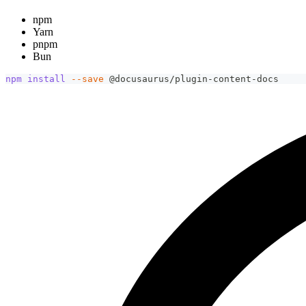
npm
Yarn
pnpm
Bun
npm
install
--save
 @docusaurus/plugin-content-docs