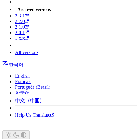
Archived versions
2.3.1
2.2.0
2.1.0
2.0.1
1.x.x
All versions
한국어
English
Français
Português (Brasil)
한국어
中文（中国）
Help Us Translate