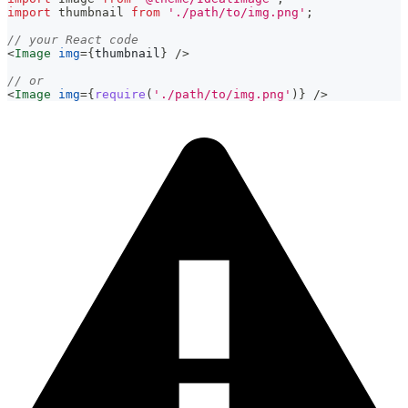
import
thumbnail
from
'./path/to/img.png'
;
// your React code
<
Image
img
=
{
thumbnail
}
/>
// or
<
Image
img
=
{
require
(
'./path/to/img.png'
)
}
/>