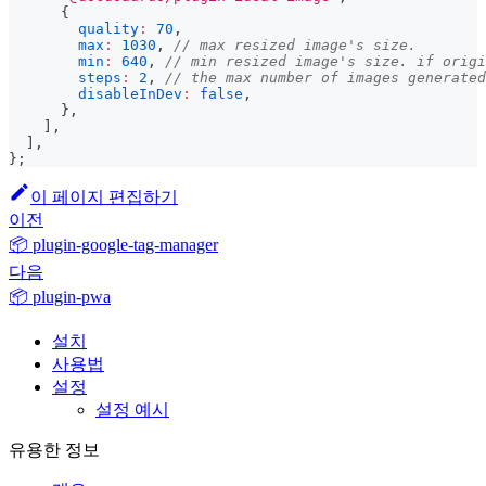
{
quality
:
70
,
max
:
1030
,
// max resized image's size.
min
:
640
,
// min resized image's size. if origi
steps
:
2
,
// the max number of images generated
disableInDev
:
false
,
}
,
]
,
]
,
}
;
이 페이지 편집하기
이전
📦 plugin-google-tag-manager
다음
📦 plugin-pwa
설치
사용법
설정
설정 예시
유용한 정보