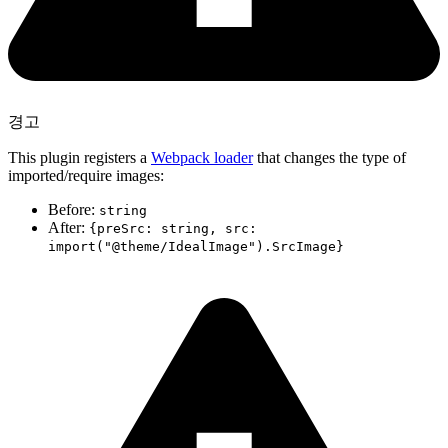
경고
This plugin registers a
Webpack loader
that changes the type of
imported/require images:
Before:
string
After:
{preSrc: string, src:
import("@theme/IdealImage").SrcImage}