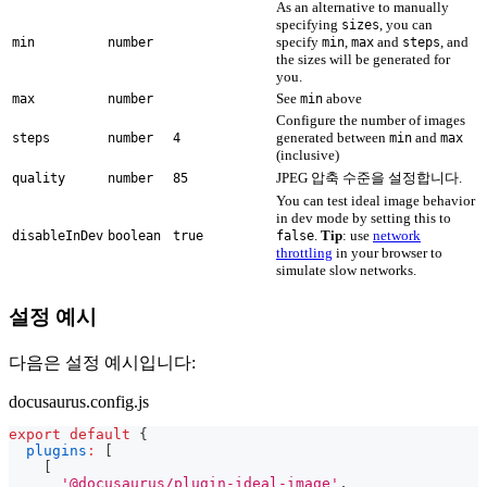
As an alternative to manually
specifying
, you can
sizes
specify
,
and
, and
min
number
min
max
steps
the sizes will be generated for
you.
See
above
max
number
min
Configure the number of images
generated between
and
steps
number
4
min
max
(inclusive)
JPEG 압축 수준을 설정합니다.
quality
number
85
You can test ideal image behavior
in dev mode by setting this to
.
Tip
: use
network
disableInDev
boolean
true
false
throttling
in your browser to
simulate slow networks.
설정 예시
다음은 설정 예시입니다:
docusaurus.config.js
export
default
{
plugins
:
[
[
'@docusaurus/plugin-ideal-image'
,