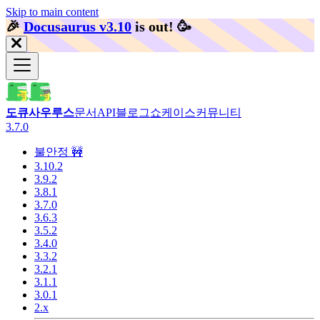
Skip to main content
🎉️
Docusaurus v3.10
is out!
🥳️
도큐사우루스
문서
API
블로그
쇼케이스
커뮤니티
3.7.0
불안정 🚧
3.10.2
3.9.2
3.8.1
3.7.0
3.6.3
3.5.2
3.4.0
3.3.2
3.2.1
3.1.1
3.0.1
2.x