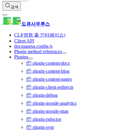
검색
도큐사우루스
CLI(명령 줄 인터페이스)
Client API
docusaurus.config.js
Plugin method references
Plugins
📦 plugin-content-docs
📦 plugin-content-blog
📦 plugin-content-pages
📦 plugin-client-redirects
📦 plugin-debug
📦 plugin-google-analytics
📦 plugin-google-gtag
📦 plugin-rsdoctor
📦 plugin-svgr