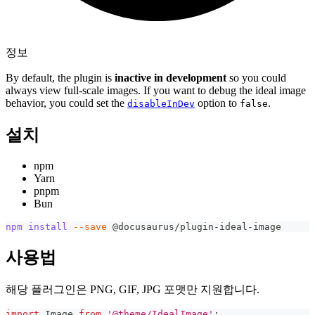
정보
By default, the plugin is
inactive in development
so you could
always view full-scale images. If you want to debug the ideal image
behavior, you could set the
option to
.
disableInDev
false
설치
npm
Yarn
pnpm
Bun
npm
install
--save
 @docusaurus/plugin-ideal-image
사용법
해당 플러그인은 PNG, GIF, JPG 포맷만 지원합니다.
import
Image
from
'@theme/IdealImage'
;