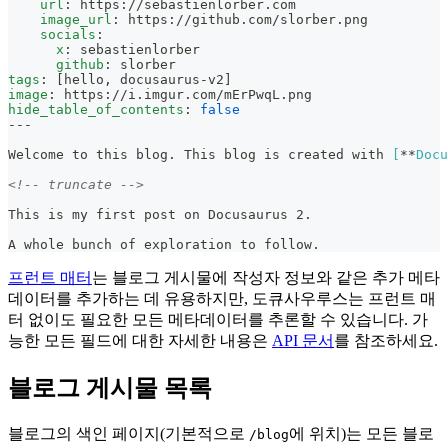
url
:
 https
:
//sebastienlorber.com
image_url
:
 https
:
//github.com/slorber.png
socials
:
x
:
 sebastienlorber
github
:
 slorber
tags
:
[
hello
,
 docusaurus
-
v2
]
image
:
 https
:
//i.imgur.com/mErPwqL.png
hide_table_of_contents
:
false
---
Welcome to this blog. This blog is created with 
[
**
Docu
<!-- truncate -->
This is my first post on Docusaurus 2.
A whole bunch of exploration to follow.
프런트 매터
는 블로그 게시물에 작성자 정보와 같은 추가 메타
데이터를 추가하는 데 유용하지만, 도큐사우루스는 프런트 매
터 없이도 필요한 모든 메타데이터를 추론할 수 있습니다. 가
능한 모든 필드에 대한 자세한 내용은
API 문서
를 참조하세요.
블로그 게시물 목록
블로그의 색인 페이지(기본적으로
에 위치)는 모든 블로
/blog