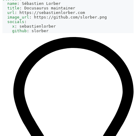
name
:
 Sébastien Lorber
title
:
 Docusaurus maintainer
url
:
 https
:
//sebastienlorber.com
image_url
:
 https
:
//github.com/slorber.png
socials
:
x
:
 sebastienlorber
github
:
 slorber