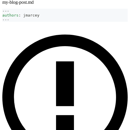
my-blog-post.md
---
authors
:
 jmarcey
---