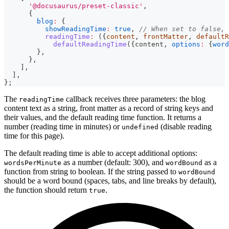
'@docusaurus/preset-classic'
,
{
blog
:
{
showReadingTime
:
true
,
// When set to false, 
readingTime
:
(
{
content
,
 frontMatter
,
 defaultR
defaultReadingTime
(
{
content
,
options
:
{
word
}
,
}
,
]
,
]
,
}
;
The
callback receives three parameters: the blog
readingTime
content text as a string, front matter as a record of string keys and
their values, and the default reading time function. It returns a
number (reading time in minutes) or
(disable reading
undefined
time for this page).
The default reading time is able to accept additional options:
as a number (default: 300), and
as a
wordsPerMinute
wordBound
function from string to boolean. If the string passed to
wordBound
should be a word bound (spaces, tabs, and line breaks by default),
the function should return
.
true