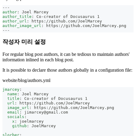
---
author
:
 Joel Marcey
author_title
:
 Co
-
creator of Docusaurus 1
author_url
:
 https
:
//github.com/JoelMarcey
author_image_url
:
 https
:
//github.com/JoelMarcey.png
---
작성자 미리 설정
For regular blog post authors, it can be tedious to maintain authors'
information inlined in each blog post.
It is possible to declare those authors globally in a configuration file:
website/blog/authors.yml
jmarcey
:
name
:
 Joel Marcey
title
:
 Co
-
creator of Docusaurus 1
url
:
 https
:
//github.com/JoelMarcey
image_url
:
 https
:
//github.com/JoelMarcey.png
email
:
jimarcey@gmail.com
socials
:
x
:
 joelmarcey
github
:
 JoelMarcey
slorber
: