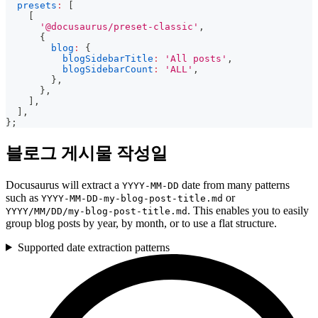
presets
:
[
[
'@docusaurus/preset-classic'
,
{
blog
:
{
blogSidebarTitle
:
'All posts'
,
blogSidebarCount
:
'ALL'
,
}
,
}
,
]
,
]
,
}
;
블로그 게시물 작성일
Docusaurus will extract a
date from many patterns
YYYY-MM-DD
such as
or
YYYY-MM-DD-my-blog-post-title.md
. This enables you to easily
YYYY/MM/DD/my-blog-post-title.md
group blog posts by year, by month, or to use a flat structure.
Supported date extraction patterns