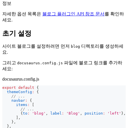
정보
자세한 옵션 목록은
블로그 플러그인 API 참조 문서
를 확인하
세요.
초기 설정
사이트 블로그를 설정하려면 먼저
디렉토리를 생성하세
blog
요.
그리고
파일에 블로그 링크를 추가하
docusaurus.config.js
세요:
docusaurus.config.js
export
default
{
themeConfig
:
{
// ...
navbar
:
{
items
:
[
// ...
{
to
:
'blog'
,
label
:
'Blog'
,
position
:
'left'
}
,
]
,
}
,
}
,