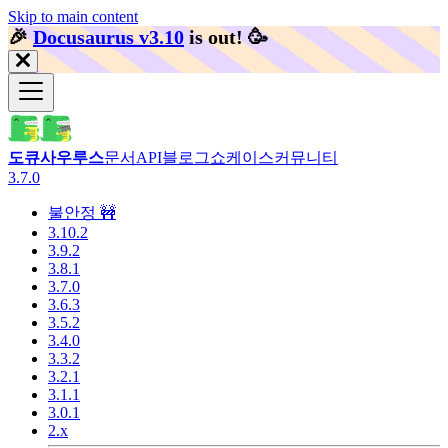
Skip to main content
🎉️
Docusaurus v3.10
is out!
🥳️
도큐사우루스
문서
API
블로그
쇼케이스
커뮤니티
3.7.0
불안정 🚧
3.10.2
3.9.2
3.8.1
3.7.0
3.6.3
3.5.2
3.4.0
3.3.2
3.2.1
3.1.1
3.0.1
2.x