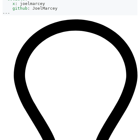
x
:
 joelmarcey
github
:
 JoelMarcey
---