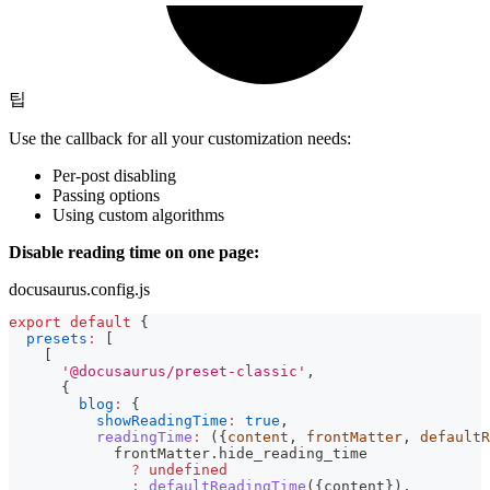
팁
Use the callback for all your customization needs:
Per-post disabling
Passing options
Using custom algorithms
Disable reading time on one page:
docusaurus.config.js
export
default
{
presets
:
[
[
'@docusaurus/preset-classic'
,
{
blog
:
{
showReadingTime
:
true
,
readingTime
:
(
{
content
,
 frontMatter
,
 defaultR
            frontMatter
.
hide_reading_time
?
undefined
:
defaultReadingTime
(
{
content
}
)
,