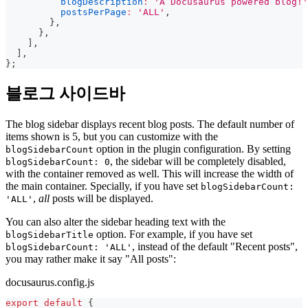
blogDescription
:
'A Docusaurus powered blog!'
postsPerPage
:
'ALL'
,
}
,
}
,
]
,
]
,
}
;
블로그 사이드바
The blog sidebar displays recent blog posts. The default number of
items shown is 5, but you can customize with the
option in the plugin configuration. By setting
blogSidebarCount
, the sidebar will be completely disabled,
blogSidebarCount: 0
with the container removed as well. This will increase the width of
the main container. Specially, if you have set
blogSidebarCount:
,
all
posts will be displayed.
'ALL'
You can also alter the sidebar heading text with the
option. For example, if you have set
blogSidebarTitle
, instead of the default "Recent posts",
blogSidebarCount: 'ALL'
you may rather make it say "All posts":
docusaurus.config.js
export
default
{