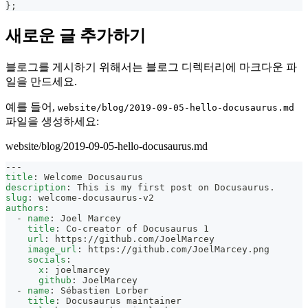
}
;
새로운 글 추가하기
블로그를 게시하기 위해서는 블로그 디렉터리에 마크다운 파
일을 만드세요.
예를 들어,
website/blog/2019-09-05-hello-docusaurus.md
파일을 생성하세요:
website/blog/2019-09-05-hello-docusaurus.md
---
title
:
 Welcome Docusaurus
description
:
 This is my first post on Docusaurus.
slug
:
 welcome
-
docusaurus
-
v2
authors
:
-
name
:
 Joel Marcey
title
:
 Co
-
creator of Docusaurus 1
url
:
 https
:
//github.com/JoelMarcey
image_url
:
 https
:
//github.com/JoelMarcey.png
socials
:
x
:
 joelmarcey
github
:
 JoelMarcey
-
name
:
 Sébastien Lorber
title
:
 Docusaurus maintainer