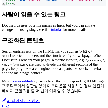
<
meta
name
=
"
robots
"
content
=
"
noindex, nofollow
"
/>
</
head
>
사람이 읽을 수 있는 링크
Docusaurus uses your file names as links, but you can always
change that using slugs, see this
tutorial
for more details.
구조화된 콘텐츠
Search engines rely on the HTML markup such as
,
\<h2>
\
, etc., to understand the structure of your webpage. When
<table>
Docusaurus renders your pages, semantic markup, e.g.
,
\<aside>
\
,
, are used to divide the different sections of the
<nav>
\<main>
page, helping the search engine to locate parts like sidebar, navbar,
and the main page content.
Most
CommonMark
syntaxes have their corresponding HTML tags.
프로젝트에서 일관성 있게 마크다운을 사용하면 검색 엔진이
페이지 콘텐츠를 좀 더 쉽게 이해할 수 있습니다.
이 페이지 편집하기
이전