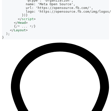
            '@type': 'Organization',
            name: 'Meta Open Source',
            url: 'https://opensource.fb.com/',
            logo: 'https://opensource.fb.com/img/logos/
          })}
</
script
>
</
Head
>
{
/* ... */
}
</
Layout
>
)
;
}