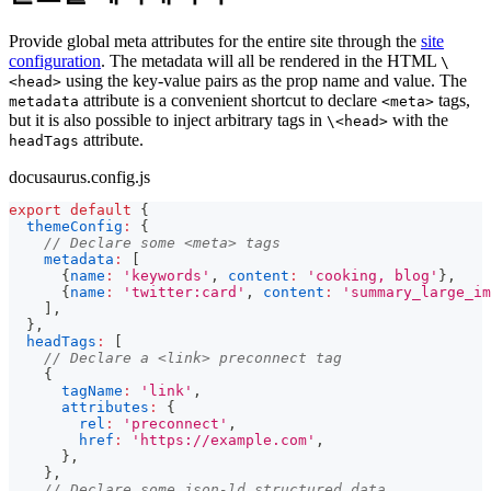
Provide global meta attributes for the entire site through the
site
configuration
. The metadata will all be rendered in the HTML
\
using the key-value pairs as the prop name and value. The
<head>
attribute is a convenient shortcut to declare
tags,
metadata
<meta>
but it is also possible to inject arbitrary tags in
with the
\<head>
attribute.
headTags
docusaurus.config.js
export
default
{
themeConfig
:
{
// Declare some <meta> tags
metadata
:
[
{
name
:
'keywords'
,
content
:
'cooking, blog'
}
,
{
name
:
'twitter:card'
,
content
:
'summary_large_im
]
,
}
,
headTags
:
[
// Declare a <link> preconnect tag
{
tagName
:
'link'
,
attributes
:
{
rel
:
'preconnect'
,
href
:
'https://example.com'
,
}
,
}
,
// Declare some json-ld structured data