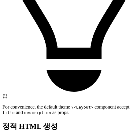
팁
For convenience, the default theme
component accept
\<Layout>
and
as props.
title
description
정적 HTML 생성