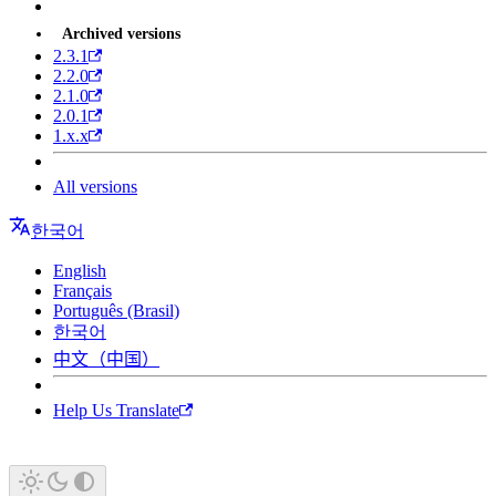
Archived versions
2.3.1
2.2.0
2.1.0
2.0.1
1.x.x
All versions
한국어
English
Français
Português (Brasil)
한국어
中文（中国）
Help Us Translate