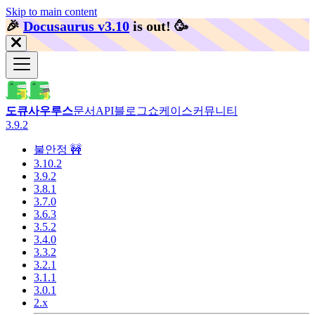
Skip to main content
🎉️
Docusaurus v3.10
is out!
🥳️
도큐사우루스
문서
API
블로그
쇼케이스
커뮤니티
3.9.2
불안정 🚧
3.10.2
3.9.2
3.8.1
3.7.0
3.6.3
3.5.2
3.4.0
3.3.2
3.2.1
3.1.1
3.0.1
2.x