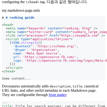
configuring the
tag. 다음과 같은 형태입니다.
\<head>
my-markdown-page.mdx
#
 A cooking guide
<
head
>
<
meta
name
=
"
keywords
"
content
=
"
cooking, blog
"
/>
<
meta
name
=
"
twitter:card
"
content
=
"
summary_large_imag
<
link
rel
=
"
preconnect
"
href
=
"
https://example.com
"
/>
<
script
type
=
"
application/ld+json
"
>
{
JSON
.
stringify
(
{
'@context'
:
'https://schema.org/'
,
'@type'
:
'Organization'
,
name
:
'Meta Open Source'
,
url
:
'https://opensource.fb.com/'
,
logo
:
'https://opensource.fb.com/img/logos/Meta-O
}
)
}
</
script
>
</
head
>
Some content...
Docusaurus automatically adds
,
, canonical
description
title
URL links, and other useful metadata to each Markdown page.
They are configurable through
front matter
:
---
title
:
 Title for search engines; can be different from 