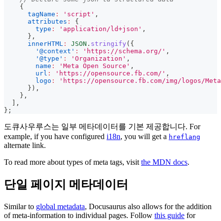
{
tagName
:
'script'
,
attributes
:
{
type
:
'application/ld+json'
,
}
,
innerHTML
:
JSON
.
stringify
(
{
'@context'
:
'https://schema.org/'
,
'@type'
:
'Organization'
,
name
:
'Meta Open Source'
,
url
:
'https://opensource.fb.com/'
,
logo
:
'https://opensource.fb.com/img/logos/Meta
}
)
,
}
,
]
,
}
;
도큐사우루스는 일부 메타데이터를 기본 제공합니다. For
example, if you have configured
i18n
, you will get a
hreflang
alternate link.
To read more about types of meta tags, visit
the MDN docs
.
단일 페이지 메타데이터
Similar to
global metadata
, Docusaurus also allows for the addition
of meta-information to individual pages. Follow
this guide
for