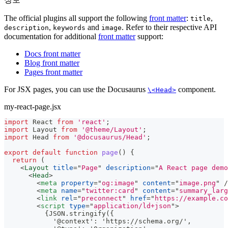
The official plugins all support the following
front matter
:
,
title
,
and
. Refer to their respective API
description
keywords
image
documentation for additional
front matter
support:
Docs front matter
Blog front matter
Pages front matter
For JSX pages, you can use the Docusaurus
component.
\<Head>
my-react-page.jsx
import
React
from
'react'
;
import
Layout
from
'@theme/Layout'
;
import
Head
from
'@docusaurus/Head'
;
export
default
function
page
(
)
{
return
(
<
Layout
title
=
"
Page
"
description
=
"
A React page demo
<
Head
>
<
meta
property
=
"
og:image
"
content
=
"
image.png
"
/
<
meta
name
=
"
twitter:card
"
content
=
"
summary_larg
<
link
rel
=
"
preconnect
"
href
=
"
https://example.co
<
script
type
=
"
application/ld+json
"
>
          {JSON.stringify({
            '@context': 'https://schema.org/',