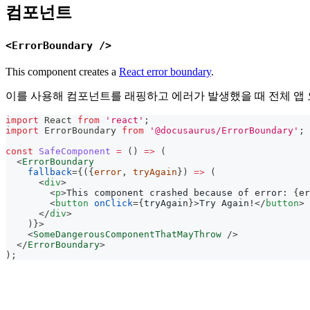
컴포넌트
<ErrorBoundary />
This component creates a
React error boundary
.
이를 사용해 컴포넌트를 래핑하고 에러가 발생했을 때 전체 앱 오
import
React
from
'react'
;
import
ErrorBoundary
from
'@docusaurus/ErrorBoundary'
;
const
SafeComponent
=
(
)
=>
(
<
ErrorBoundary
fallback
=
{
(
{
error
,
 tryAgain
}
)
=>
(
<
div
>
<
p
>
This component crashed because of error: 
{
er
<
button
onClick
=
{
tryAgain
}
>
Try Again!
</
button
>
</
div
>
)
}
>
<
SomeDangerousComponentThatMayThrow
/>
</
ErrorBoundary
>
)
;