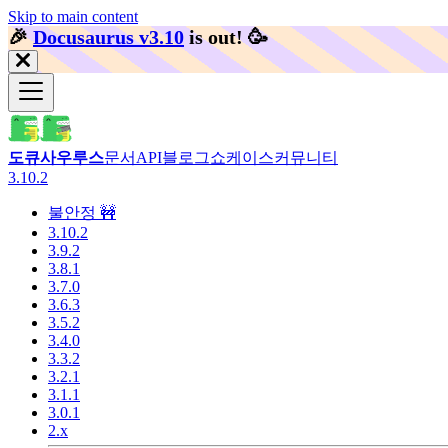
Skip to main content
🎉️
Docusaurus v3.10
is out!
🥳️
도큐사우루스
문서
API
블로그
쇼케이스
커뮤니티
3.10.2
불안정 🚧
3.10.2
3.9.2
3.8.1
3.7.0
3.6.3
3.5.2
3.4.0
3.3.2
3.2.1
3.1.1
3.0.1
2.x