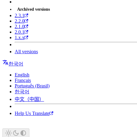
Archived versions
2.3.1
2.2.0
2.1.0
2.0.1
1.x.x
All versions
한국어
English
Français
Português (Brasil)
한국어
中文（中国）
Help Us Translate