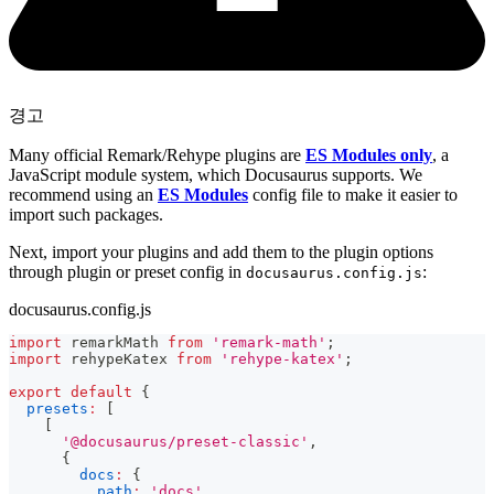
경고
Many official Remark/Rehype plugins are
ES Modules only
, a
JavaScript module system, which Docusaurus supports. We
recommend using an
ES Modules
config file to make it easier to
import such packages.
Next, import your plugins and add them to the plugin options
through plugin or preset config in
:
docusaurus.config.js
docusaurus.config.js
import
remarkMath
from
'remark-math'
;
import
rehypeKatex
from
'rehype-katex'
;
export
default
{
presets
:
[
[
'@docusaurus/preset-classic'
,
{
docs
:
{
path
:
'docs'
,