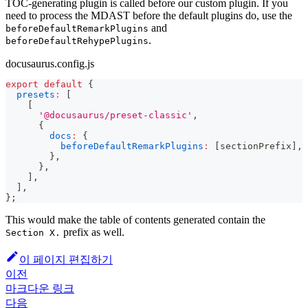
TOC-generating plugin is called before our custom plugin. If you
need to process the MDAST before the default plugins do, use the
and
beforeDefaultRemarkPlugins
.
beforeDefaultRehypePlugins
docusaurus.config.js
export
default
{
presets
:
[
[
'@docusaurus/preset-classic'
,
{
docs
:
{
beforeDefaultRemarkPlugins
:
[
sectionPrefix
]
,
}
,
}
,
]
,
]
,
}
;
This would make the table of contents generated contain the
prefix as well.
Section X.
이 페이지 편집하기
이전
마크다운 링크
다음