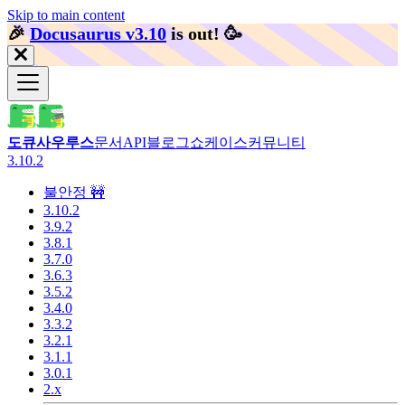
Skip to main content
🎉️
Docusaurus v3.10
is out!
🥳️
도큐사우루스
문서
API
블로그
쇼케이스
커뮤니티
3.10.2
불안정 🚧
3.10.2
3.9.2
3.8.1
3.7.0
3.6.3
3.5.2
3.4.0
3.3.2
3.2.1
3.1.1
3.0.1
2.x