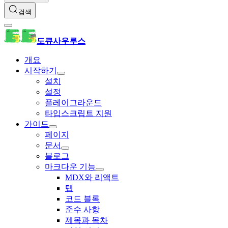
검색
도큐사우루스
개요
시작하기
설치
설정
플레이그라운드
타입스크립트 지원
가이드
페이지
문서
블로그
마크다운 기능
MDX와 리액트
탭
코드 블록
준수 사항
제목과 목차