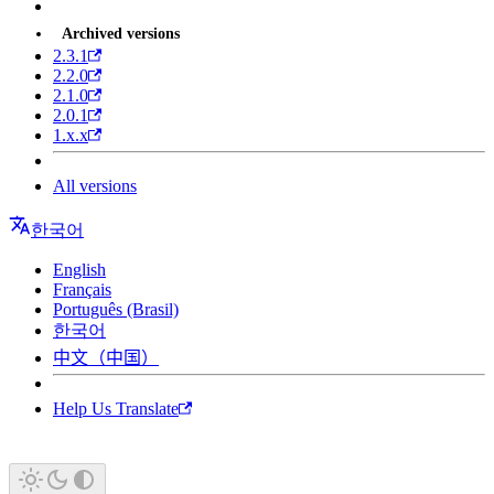
Archived versions
2.3.1
2.2.0
2.1.0
2.0.1
1.x.x
All versions
한국어
English
Français
Português (Brasil)
한국어
中文（中国）
Help Us Translate