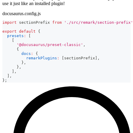
use it just like an installed plugin!
docusaurus.config.js
import
sectionPrefix
from
'./src/remark/section-prefix'
export
default
{
presets
:
[
[
'@docusaurus/preset-classic'
,
{
docs
:
{
remarkPlugins
:
[
sectionPrefix
]
,
}
,
}
,
]
,
]
,
}
;