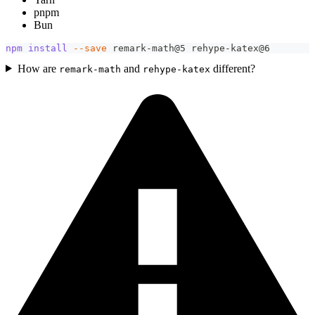
pnpm
Bun
npm
install
--save
 remark-math@5 rehype-katex@6
How are
and
different?
remark-math
rehype-katex