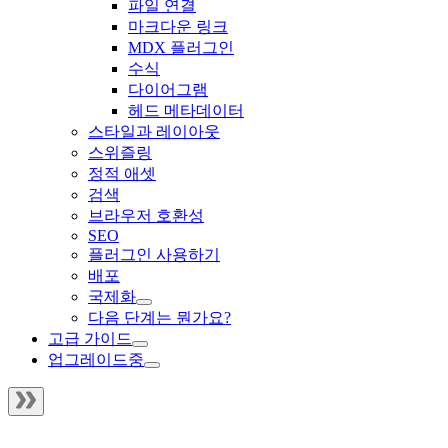
파일 연결
마크다운 링크
MDX 플러그인
수식
다이어그램
헤드 메타데이터
스타일과 레이아웃
스위즐링
정적 애셋
검색
브라우저 호환성
SEO
플러그인 사용하기
배포
국제화
다음 단계는 뭔가요?
고급 가이드
업그레이드중