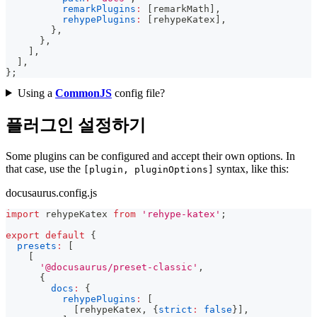
remarkPlugins
:
[
remarkMath
]
,
rehypePlugins
:
[
rehypeKatex
]
,
}
,
}
,
]
,
]
,
}
;
Using a
CommonJS
config file?
플러그인 설정하기
Some plugins can be configured and accept their own options. In
that case, use the
syntax, like this:
[plugin, pluginOptions]
docusaurus.config.js
import
rehypeKatex
from
'rehype-katex'
;
export
default
{
presets
:
[
[
'@docusaurus/preset-classic'
,
{
docs
:
{
rehypePlugins
:
[
[
rehypeKatex
,
{
strict
:
false
}
]
,