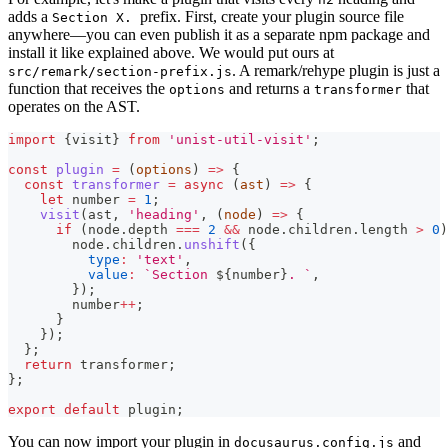
adds a
prefix. First, create your plugin source file
Section X.
anywhere—you can even publish it as a separate npm package and
install it like explained above. We would put ours at
. A remark/rehype plugin is just a
src/remark/section-prefix.js
function that receives the
and returns a
that
options
transformer
operates on the AST.
import
{
visit
}
from
'unist-util-visit'
;
const
plugin
=
(
options
)
=>
{
const
transformer
=
async
(
ast
)
=>
{
let
 number 
=
1
;
visit
(
ast
,
'heading'
,
(
node
)
=>
{
if
(
node
.
depth
===
2
&&
 node
.
children
.
length
>
0
)
        node
.
children
.
unshift
(
{
type
:
'text'
,
value
:
`
Section 
${
number
}
. 
`
,
}
)
;
        number
++
;
}
}
)
;
}
;
return
 transformer
;
}
;
export
default
 plugin
;
You can now import your plugin in
and
docusaurus.config.js