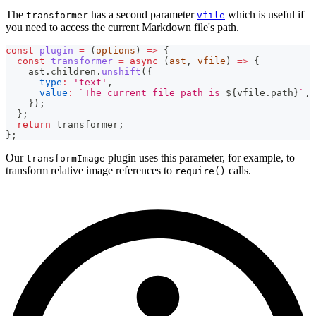
The
has a second parameter
which is useful if
transformer
vfile
you need to access the current Markdown file's path.
const
plugin
=
(
options
)
=>
{
const
transformer
=
async
(
ast
,
 vfile
)
=>
{
    ast
.
children
.
unshift
(
{
type
:
'text'
,
value
:
`
The current file path is 
${
vfile
.
path
}
`
,
}
)
;
}
;
return
 transformer
;
}
;
Our
plugin uses this parameter, for example, to
transformImage
transform relative image references to
calls.
require()