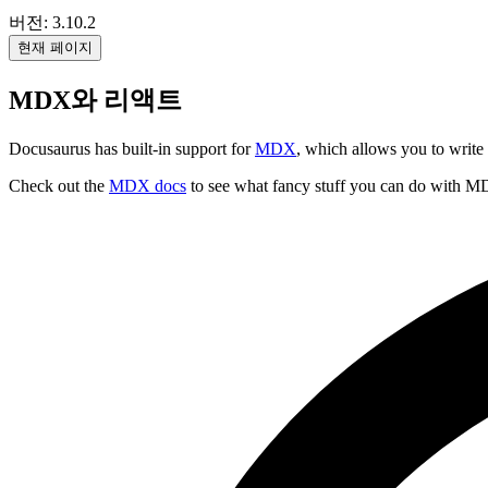
버전: 3.10.2
현재 페이지
MDX와 리액트
Docusaurus has built-in support for
MDX
, which allows you to writ
Check out the
MDX docs
to see what fancy stuff you can do with 