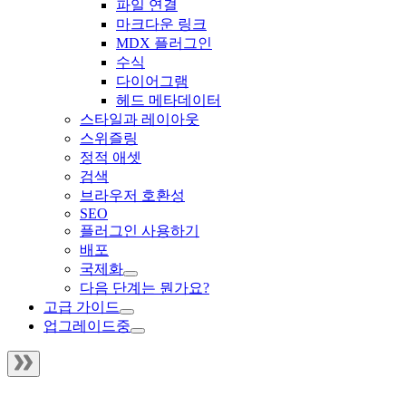
파일 연결
마크다운 링크
MDX 플러그인
수식
다이어그램
헤드 메타데이터
스타일과 레이아웃
스위즐링
정적 애셋
검색
브라우저 호환성
SEO
플러그인 사용하기
배포
국제화
다음 단계는 뭔가요?
고급 가이드
업그레이드중