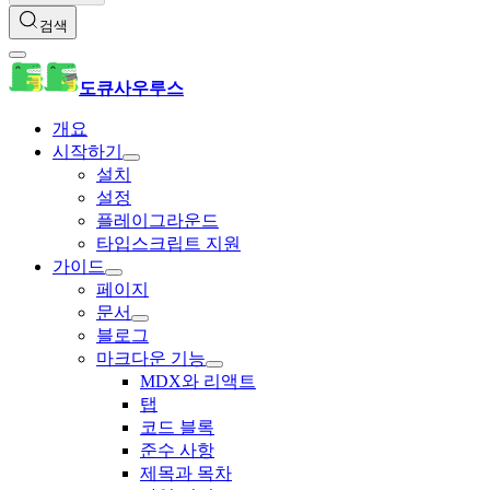
검색
도큐사우루스
개요
시작하기
설치
설정
플레이그라운드
타입스크립트 지원
가이드
페이지
문서
블로그
마크다운 기능
MDX와 리액트
탭
코드 블록
준수 사항
제목과 목차