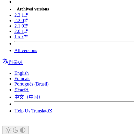
Archived versions
2.3.1
2.2.0
2.1.0
2.0.1
1.x.x
All versions
한국어
English
Français
Português (Brasil)
한국어
中文（中国）
Help Us Translate