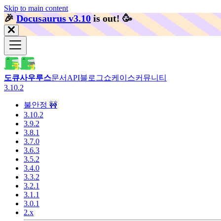
Skip to main content
🎉️
Docusaurus v3.10
is out!
🥳️
도큐사우루스
문서
API
블로그
쇼케이스
커뮤니티
3.10.2
불안정 🚧
3.10.2
3.9.2
3.8.1
3.7.0
3.6.3
3.5.2
3.4.0
3.3.2
3.2.1
3.1.1
3.0.1
2.x