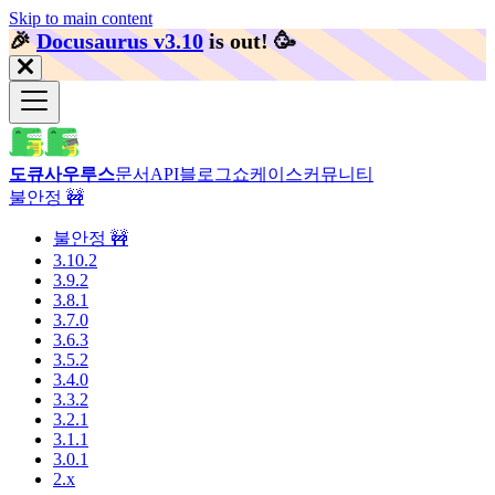
Skip to main content
🎉️
Docusaurus v3.10
is out!
🥳️
도큐사우루스
문서
API
블로그
쇼케이스
커뮤니티
불안정 🚧
불안정 🚧
3.10.2
3.9.2
3.8.1
3.7.0
3.6.3
3.5.2
3.4.0
3.3.2
3.2.1
3.1.1
3.0.1
2.x