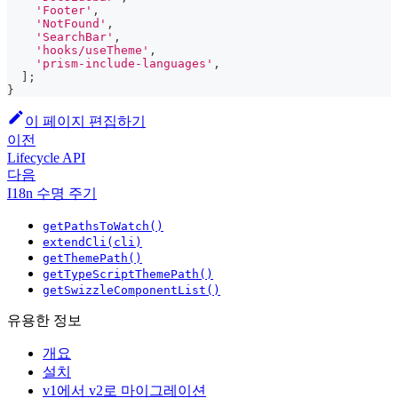
'Footer'
,
'NotFound'
,
'SearchBar'
,
'hooks/useTheme'
,
'prism-include-languages'
,
]
;
}
이 페이지 편집하기
이전
Lifecycle API
다음
I18n 수명 주기
getPathsToWatch()
extendCli(cli)
getThemePath()
getTypeScriptThemePath()
getSwizzleComponentList()
유용한 정보
개요
설치
v1에서 v2로 마이그레이션