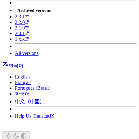
Archived versions
2.3.1
2.2.0
2.1.0
2.0.1
1.x.x
All versions
한국어
English
Français
Português (Brasil)
한국어
中文（中国）
Help Us Translate