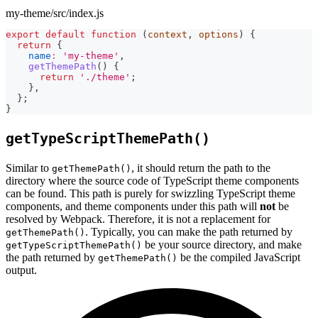
my-theme/src/index.js
export
default
function
(
context
,
 options
)
{
return
{
name
:
'my-theme'
,
getThemePath
(
)
{
return
'./theme'
;
}
,
}
;
}
getTypeScriptThemePath()
Similar to
, it should return the path to the
getThemePath()
directory where the source code of TypeScript theme components
can be found. This path is purely for swizzling TypeScript theme
components, and theme components under this path will
not
be
resolved by Webpack. Therefore, it is not a replacement for
. Typically, you can make the path returned by
getThemePath()
be your source directory, and make
getTypeScriptThemePath()
the path returned by
be the compiled JavaScript
getThemePath()
output.