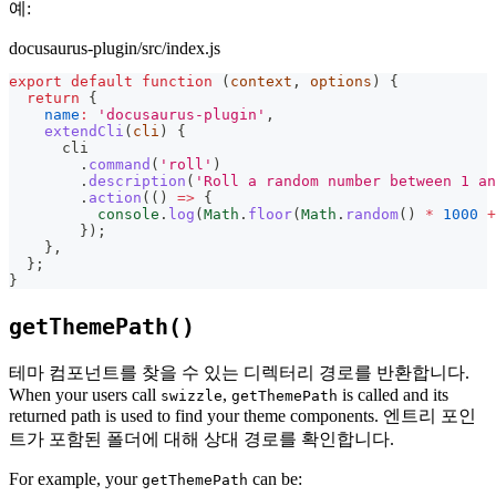
예:
docusaurus-plugin/src/index.js
export
default
function
(
context
,
 options
)
{
return
{
name
:
'docusaurus-plugin'
,
extendCli
(
cli
)
{
      cli
.
command
(
'roll'
)
.
description
(
'Roll a random number between 1 an
.
action
(
(
)
=>
{
console
.
log
(
Math
.
floor
(
Math
.
random
(
)
*
1000
+
}
)
;
}
,
}
;
}
getThemePath()
테마 컴포넌트를 찾을 수 있는 디렉터리 경로를 반환합니다.
When your users call
,
is called and its
swizzle
getThemePath
returned path is used to find your theme components. 엔트리 포인
트가 포함된 폴더에 대해 상대 경로를 확인합니다.
For example, your
can be:
getThemePath