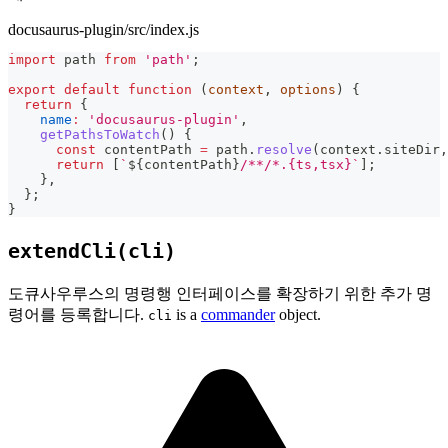
docusaurus-plugin/src/index.js
import
path
from
'path'
;
export
default
function
(
context
,
 options
)
{
return
{
name
:
'docusaurus-plugin'
,
getPathsToWatch
(
)
{
const
 contentPath 
=
 path
.
resolve
(
context
.
siteDir
,
return
[
`
${
contentPath
}
/**/*.{ts,tsx}
`
]
;
}
,
}
;
}
extendCli(cli)
도큐사우루스의 명령행 인터페이스를 확장하기 위한 추가 명
령어를 등록합니다.
is a
commander
object.
cli