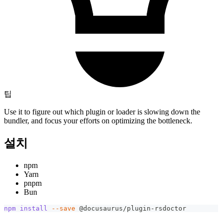
팁
Use it to figure out which plugin or loader is slowing down the
bundler, and focus your efforts on optimizing the bottleneck.
설치
npm
Yarn
pnpm
Bun
npm
install
--save
 @docusaurus/plugin-rsdoctor