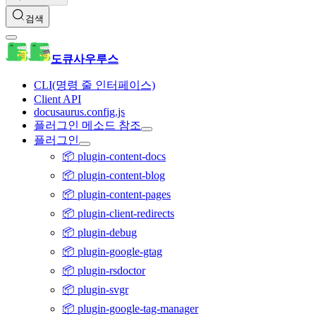
검색
도큐사우루스
CLI(명령 줄 인터페이스)
Client API
docusaurus.config.js
플러그인 메소드 참조
플러그인
📦 plugin-content-docs
📦 plugin-content-blog
📦 plugin-content-pages
📦 plugin-client-redirects
📦 plugin-debug
📦 plugin-google-gtag
📦 plugin-rsdoctor
📦 plugin-svgr
📦 plugin-google-tag-manager