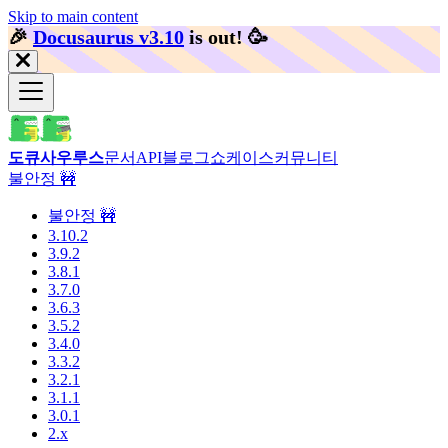
Skip to main content
🎉️
Docusaurus v3.10
is out!
🥳️
도큐사우루스
문서
API
블로그
쇼케이스
커뮤니티
불안정 🚧
불안정 🚧
3.10.2
3.9.2
3.8.1
3.7.0
3.6.3
3.5.2
3.4.0
3.3.2
3.2.1
3.1.1
3.0.1
2.x