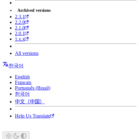
Archived versions
2.3.1
2.2.0
2.1.0
2.0.1
1.x.x
All versions
한국어
English
Français
Português (Brasil)
한국어
中文（中国）
Help Us Translate