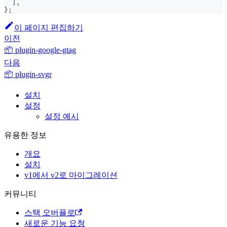
]
,
}
;
이 페이지 편집하기
이전
📦 plugin-google-gtag
다음
📦 plugin-svgr
설치
설정
설정 예시
유용한 정보
개요
설치
v1에서 v2로 마이그레이션
커뮤니티
스택 오버플로
새로운 기능 요청