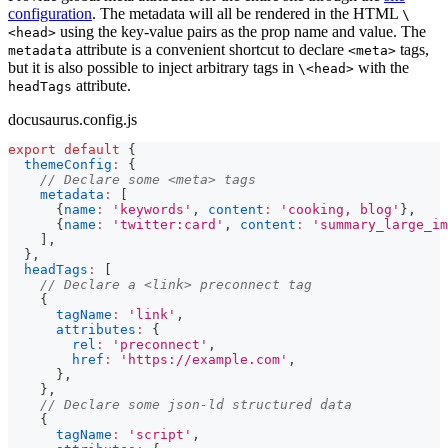
configuration
. The metadata will all be rendered in the HTML
\
using the key-value pairs as the prop name and value. The
<head>
attribute is a convenient shortcut to declare
tags,
metadata
<meta>
but it is also possible to inject arbitrary tags in
with the
\<head>
attribute.
headTags
docusaurus.config.js
export
default
{
themeConfig
:
{
// Declare some <meta> tags
metadata
:
[
{
name
:
'keywords'
,
content
:
'cooking, blog'
}
,
{
name
:
'twitter:card'
,
content
:
'summary_large_im
]
,
}
,
headTags
:
[
// Declare a <link> preconnect tag
{
tagName
:
'link'
,
attributes
:
{
rel
:
'preconnect'
,
href
:
'https://example.com'
,
}
,
}
,
// Declare some json-ld structured data
{
tagName
:
'script'
,