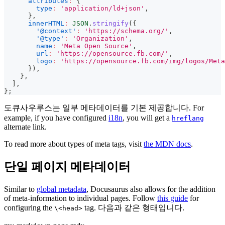
attributes
:
{
type
:
'application/ld+json'
,
}
,
innerHTML
:
JSON
.
stringify
(
{
'@context'
:
'https://schema.org/'
,
'@type'
:
'Organization'
,
name
:
'Meta Open Source'
,
url
:
'https://opensource.fb.com/'
,
logo
:
'https://opensource.fb.com/img/logos/Meta
}
)
,
}
,
]
,
}
;
도큐사우루스는 일부 메타데이터를 기본 제공합니다. For
example, if you have configured
i18n
, you will get a
hreflang
alternate link.
To read more about types of meta tags, visit
the MDN docs
.
단일 페이지 메타데이터
Similar to
global metadata
, Docusaurus also allows for the addition
of meta-information to individual pages. Follow
this guide
for
configuring the
tag. 다음과 같은 형태입니다.
\<head>