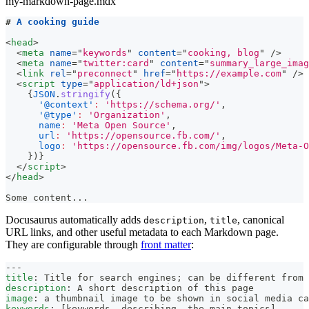
my-markdown-page.mdx
#
 A cooking guide
<
head
>
<
meta
name
=
"
keywords
"
content
=
"
cooking, blog
"
/>
<
meta
name
=
"
twitter:card
"
content
=
"
summary_large_imag
<
link
rel
=
"
preconnect
"
href
=
"
https://example.com
"
/>
<
script
type
=
"
application/ld+json
"
>
{
JSON
.
stringify
(
{
'@context'
:
'https://schema.org/'
,
'@type'
:
'Organization'
,
name
:
'Meta Open Source'
,
url
:
'https://opensource.fb.com/'
,
logo
:
'https://opensource.fb.com/img/logos/Meta-O
}
)
}
</
script
>
</
head
>
Some content...
Docusaurus automatically adds
,
, canonical
description
title
URL links, and other useful metadata to each Markdown page.
They are configurable through
front matter
:
---
title
:
 Title for search engines; can be different from 
description
:
 A short description of this page
image
:
 a thumbnail image to be shown in social media ca
keywords
:
[
keywords
,
 describing
,
 the main topics
]