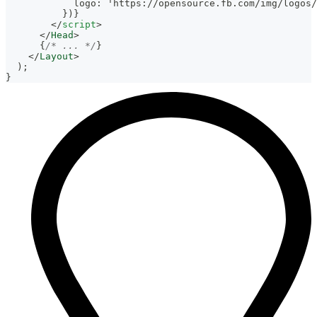
            logo: 'https://opensource.fb.com/img/logos/
          })}
</
script
>
</
Head
>
{
/* ... */
}
</
Layout
>
)
;
}