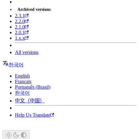
Archived versions
2.3.1
2.2.0
2.1.0
2.0.1
1.x.x
All versions
한국어
English
Français
Português (Brasil)
한국어
中文（中国）
Help Us Translate