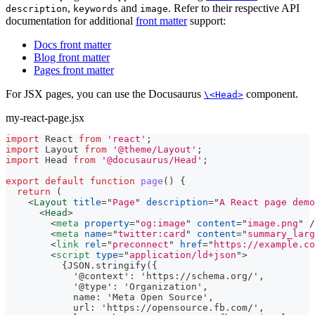
,
and
. Refer to their respective API
description
keywords
image
documentation for additional
front matter
support:
Docs front matter
Blog front matter
Pages front matter
For JSX pages, you can use the Docusaurus
component.
\<Head>
my-react-page.jsx
import
React
from
'react'
;
import
Layout
from
'@theme/Layout'
;
import
Head
from
'@docusaurus/Head'
;
export
default
function
page
(
)
{
return
(
<
Layout
title
=
"
Page
"
description
=
"
A React page demo
<
Head
>
<
meta
property
=
"
og:image
"
content
=
"
image.png
"
/
<
meta
name
=
"
twitter:card
"
content
=
"
summary_larg
<
link
rel
=
"
preconnect
"
href
=
"
https://example.co
<
script
type
=
"
application/ld+json
"
>
          {JSON.stringify({
            '@context': 'https://schema.org/',
            '@type': 'Organization',
            name: 'Meta Open Source',
            url: 'https://opensource.fb.com/',