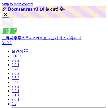
Skip to main content
🎉️
Docusaurus v3.10
is out!
🥳️
도큐사우루스
문서
API
블로그
쇼케이스
커뮤니티
3.10.2
불안정 🚧
3.10.2
3.9.2
3.8.1
3.7.0
3.6.3
3.5.2
3.4.0
3.3.2
3.2.1
3.1.1
3.0.1
2.x