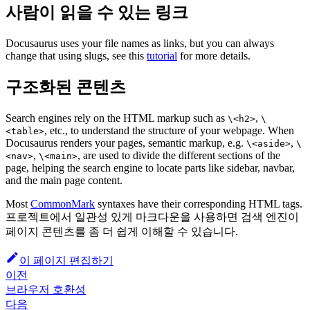
사람이 읽을 수 있는 링크
Docusaurus uses your file names as links, but you can always
change that using slugs, see this
tutorial
for more details.
구조화된 콘텐츠
Search engines rely on the HTML markup such as
,
\<h2>
\
, etc., to understand the structure of your webpage. When
<table>
Docusaurus renders your pages, semantic markup, e.g.
,
\<aside>
\
,
, are used to divide the different sections of the
<nav>
\<main>
page, helping the search engine to locate parts like sidebar, navbar,
and the main page content.
Most
CommonMark
syntaxes have their corresponding HTML tags.
프로젝트에서 일관성 있게 마크다운을 사용하면 검색 엔진이
페이지 콘텐츠를 좀 더 쉽게 이해할 수 있습니다.
이 페이지 편집하기
이전
브라우저 호환성
다음