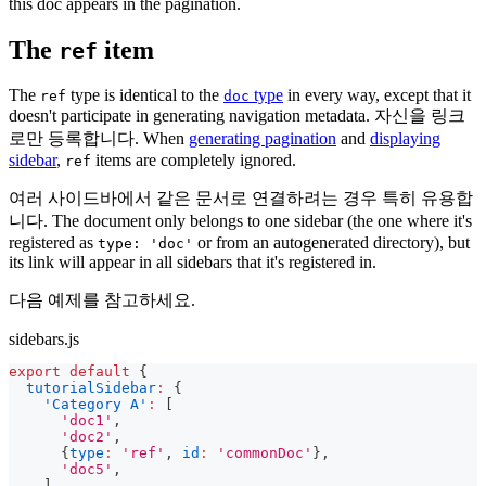
this doc appears in the pagination.
The
item
ref
The
type is identical to the
type
in every way, except that it
ref
doc
doesn't participate in generating navigation metadata. 자신을 링크
로만 등록합니다. When
generating pagination
and
displaying
sidebar
,
items are completely ignored.
ref
여러 사이드바에서 같은 문서로 연결하려는 경우 특히 유용합
니다. The document only belongs to one sidebar (the one where it's
registered as
or from an autogenerated directory), but
type: 'doc'
its link will appear in all sidebars that it's registered in.
다음 예제를 참고하세요.
sidebars.js
export
default
{
tutorialSidebar
:
{
'Category A'
:
[
'doc1'
,
'doc2'
,
{
type
:
'ref'
,
id
:
'commonDoc'
}
,
'doc5'
,
]
,