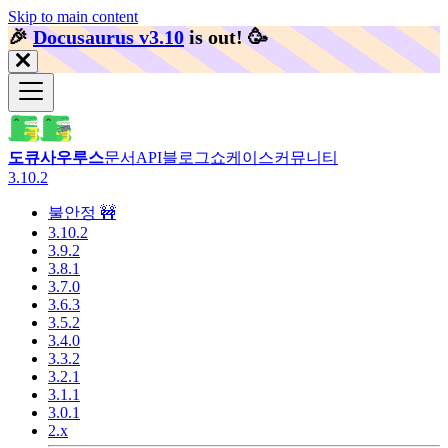
Skip to main content
🎉️
Docusaurus v3.10
is out!
🥳️
도큐사우루스
문서
API
블로그
쇼케이스
커뮤니티
3.10.2
불안정 🚧
3.10.2
3.9.2
3.8.1
3.7.0
3.6.3
3.5.2
3.4.0
3.3.2
3.2.1
3.1.1
3.0.1
2.x