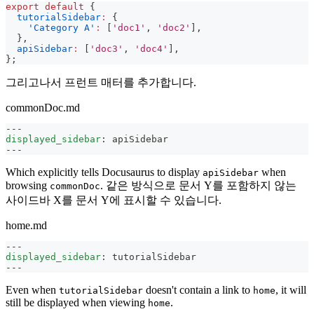
export
default
{
tutorialSidebar
:
{
'Category A'
:
[
'doc1'
,
'doc2'
]
,
}
,
apiSidebar
:
[
'doc3'
,
'doc4'
]
,
}
;
그리고나서 프런트 매터를 추가합니다.
commonDoc.md
---
displayed_sidebar
:
 apiSidebar
---
Which explicitly tells Docusaurus to display
when
apiSidebar
browsing
. 같은 방식으로 문서 Y를 포함하지 않는
commonDoc
사이드바 X를 문서 Y에 표시할 수 있습니다.
home.md
---
displayed_sidebar
:
 tutorialSidebar
---
Even when
doesn't contain a link to
, it will
tutorialSidebar
home
still be displayed when viewing
.
home