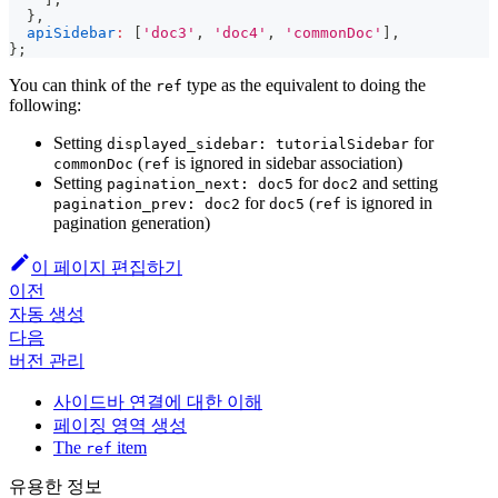
}
,
apiSidebar
:
[
'doc3'
,
'doc4'
,
'commonDoc'
]
,
}
;
You can think of the
type as the equivalent to doing the
ref
following:
Setting
for
displayed_sidebar: tutorialSidebar
(
is ignored in sidebar association)
commonDoc
ref
Setting
for
and setting
pagination_next: doc5
doc2
for
(
is ignored in
pagination_prev: doc2
doc5
ref
pagination generation)
이 페이지 편집하기
이전
자동 생성
다음
버전 관리
사이드바 연결에 대한 이해
페이징 영역 생성
The
item
ref
유용한 정보