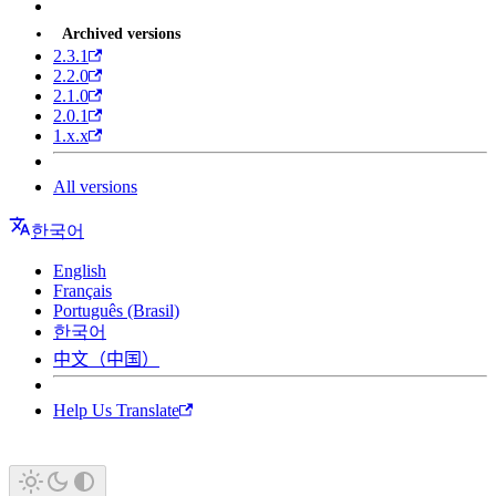
Archived versions
2.3.1
2.2.0
2.1.0
2.0.1
1.x.x
All versions
한국어
English
Français
Português (Brasil)
한국어
中文（中国）
Help Us Translate