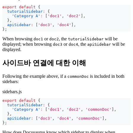
export
default
{
tutorialSidebar
:
{
'Category A'
:
[
'doc1'
,
'doc2'
]
,
}
,
apiSidebar
:
[
'doc3'
,
'doc4'
]
,
}
;
When browsing
or
, the
will be
doc1
doc2
tutorialSidebar
displayed; when browsing
or
, the
will be
doc3
doc4
apiSidebar
displayed.
사이드바 연결에 대한 이해
Following the example above, if a
is included in both
commonDoc
sidebars:
sidebars.js
export
default
{
tutorialSidebar
:
{
'Category A'
:
[
'doc1'
,
'doc2'
,
'commonDoc'
]
,
}
,
apiSidebar
:
[
'doc3'
,
'doc4'
,
'commonDoc'
]
,
}
;
How does Docusaurus know which sidebar to display when