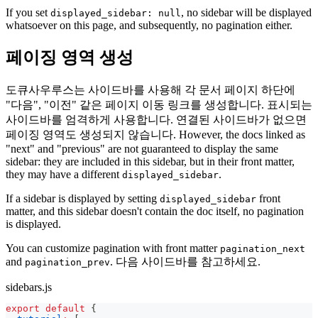
If you set
, no sidebar will be displayed
displayed_sidebar: null
whatsoever on this page, and subsequently, no pagination either.
페이징 영역 생성
도큐사우루스는 사이드바를 사용해 각 문서 페이지 하단에
"다음", "이전" 같은 페이지 이동 링크를 생성합니다. 표시되는
사이드바를 엄격하게 사용합니다. 연결된 사이드바가 없으면
페이징 영역도 생성되지 않습니다. However, the docs linked as
"next" and "previous" are not guaranteed to display the same
sidebar: they are included in this sidebar, but in their front matter,
they may have a different
.
displayed_sidebar
If a sidebar is displayed by setting
front
displayed_sidebar
matter, and this sidebar doesn't contain the doc itself, no pagination
is displayed.
You can customize pagination with front matter
pagination_next
and
. 다음 사이드바를 참고하세요.
pagination_prev
sidebars.js
export
default
{