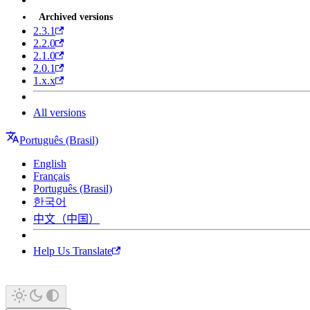
Archived versions
2.3.1
2.2.0
2.1.0
2.0.1
1.x.x
All versions
Português (Brasil)
English
Français
Português (Brasil)
한국어
中文（中国）
Help Us Translate