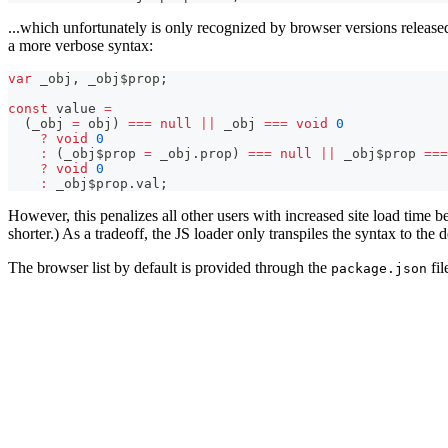
...which unfortunately is only recognized by browser versions released
a more verbose syntax:
var
 _obj
,
 _obj$prop
;
const
 value 
=
(
_obj 
=
 obj
)
===
null
||
 _obj 
===
void
0
?
void
0
:
(
_obj$prop 
=
 _obj
.
prop
)
===
null
||
 _obj$prop 
===
?
void
0
:
 _obj$prop
.
val
;
However, this penalizes all other users with increased site load time 
shorter.) As a tradeoff, the JS loader only transpiles the syntax to the 
The browser list by default is provided through the
fil
package.json