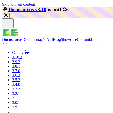
Skip to main content
🎉️
Docusaurus v3.10
is out!
🥳️
Docusaurus
Documentação
API
Blog
Showcase
Comunidade
3.2.1
Canary 🚧
3.10.2
3.9.2
3.8.1
3.7.0
3.6.3
3.5.2
3.4.0
3.3.2
3.2.1
3.1.1
3.0.1
2.x