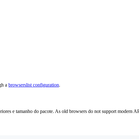
ugh a
browserslist configuration
.
teriores e tamanho do pacote. As old browsers do not support modern A