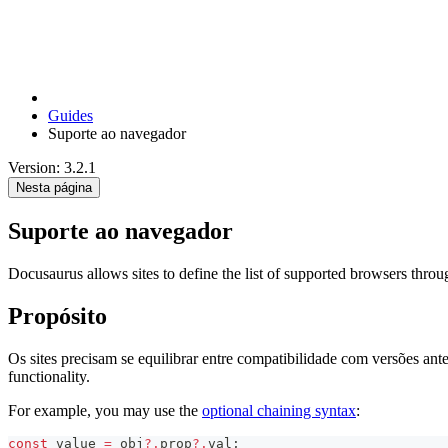
Guides
Suporte ao navegador
Version: 3.2.1
Nesta página
Suporte ao navegador
Docusaurus allows sites to define the list of supported browsers thro
Propósito
Os sites precisam se equilibrar entre compatibilidade com versões an
functionality.
For example, you may use the
optional chaining syntax
:
const
 value 
=
 obj
?.
prop
?.
val
;