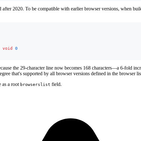
 after 2020. To be compatible with earlier browser versions, when buildi
void
0
because the 29-character line now becomes 168 characters—a 6-fold increa
degree that's supported by all browser versions defined in the browser lis
e as a root
field.
browserslist