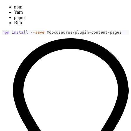
npm
Yarn
pnpm
Bun
npm
install
--save
 @docusaurus/plugin-content-pages