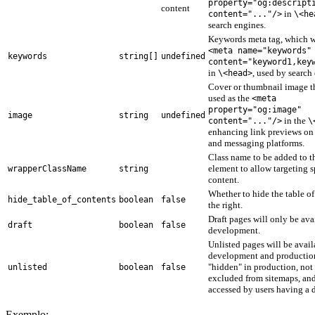
property="og:descript
content
in
content="..."/>
\<he
search engines.
Keywords meta tag, which w
<meta name="keywords"
keywords
string[]
undefined
content="keyword1,key
in
, used by search
\<head>
Cover or thumbnail image th
used as the
<meta
property="og:image"
image
string
undefined
in the
content="..."/>
\
enhancing link previews on
and messaging platforms.
Class name to be added to t
element to allow targeting s
wrapperClassName
string
content.
Whether to hide the table of
hide_table_of_contents
boolean
false
the right.
Draft pages will only be ava
draft
boolean
false
development.
Unlisted pages will be avail
development and production
"hidden" in production, not
unlisted
boolean
false
excluded from sitemaps, an
accessed by users having a d
Exemplo: