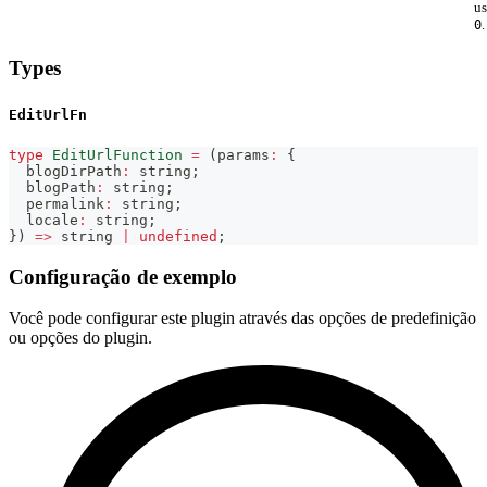
us
.
0
Types
EditUrlFn
type
EditUrlFunction
=
(
params
:
{
  blogDirPath
:
string
;
  blogPath
:
string
;
  permalink
:
string
;
  locale
:
string
;
}
)
=>
string
|
undefined
;
Configuração de exemplo
Você pode configurar este plugin através das opções de predefinição
ou opções do plugin.