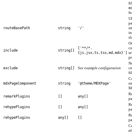
fi
e
fu
UR
pa
si
routeBasePath
string
'/'
in
sl
Os
co
['**/*.
include
string[]
se
{js,jsx,ts,tsx,md,mdx}']
pr
No
See example configuration
cr
exclude
string[]
fi
C
em
mdxPageComponent
string
'@theme/MDXPage'
M
R
remarkPlugins
[]
any[]
p
R
rehypePlugins
[]
any[]
p
R
rehypePlugins
any[]
[]
p
C
pl