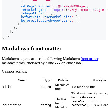
]
,
mdxPageComponent
:
'@theme/MDXPage'
,
remarkPlugins
:
[
require
(
'./my-remark-plugin'
)
rehypePlugins
:
[
]
,
beforeDefaultRemarkPlugins
:
[
]
,
beforeDefaultRehypePlugins
:
[
]
,
}
,
}
,
]
,
]
,
}
;
Markdown front matter
Markdown pages can use the following Markdown
front matter
metadata fields, enclosed by a line
on either side.
---
Campos aceitos:
Nome
Type
Padrão
Descrição
Markdown
The blog post title.
title
string
title
The description of your pag
become the
<meta
The first
name="description"
line of
and
description
string
content="..."/>
<me
Markdown