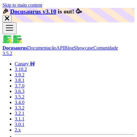
Skip to main content
🎉️
Docusaurus v3.10
is out!
🥳️
Docusaurus
Documentação
API
Blog
Showcase
Comunidade
3.5.2
Canary 🚧
3.10.2
3.9.2
3.8.1
3.7.0
3.6.3
3.5.2
3.4.0
3.3.2
3.2.1
3.1.1
3.0.1
2.x