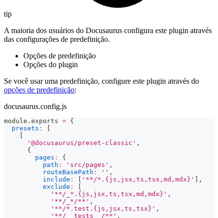
tip
A maioria dos usuários do Docusaurus configura este plugin através
das configurações de predefinição.
Opções de predefinição
Opções do plugin
Se você usar uma predefinição, configure este plugin através do
opções de predefinição
:
docusaurus.config.js
module
.
exports
=
{
presets
:
[
[
'@docusaurus/preset-classic'
,
{
pages
:
{
path
:
'src/pages'
,
routeBasePath
:
''
,
include
:
[
'**/*.{js,jsx,ts,tsx,md,mdx}'
]
,
exclude
:
[
'**/_*.{js,jsx,ts,tsx,md,mdx}'
,
'**/_*/**'
,
'**/*.test.{js,jsx,ts,tsx}'
,
'**/__tests__/**'
,