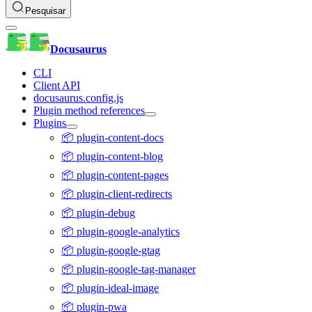
Pesquisar
Docusaurus
CLI
Client API
docusaurus.config.js
Plugin method references
Plugins
📦 plugin-content-docs
📦 plugin-content-blog
📦 plugin-content-pages
📦 plugin-client-redirects
📦 plugin-debug
📦 plugin-google-analytics
📦 plugin-google-gtag
📦 plugin-google-tag-manager
📦 plugin-ideal-image
📦 plugin-pwa