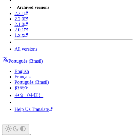
Archived versions
2.3.1
2.2.0
2.1.0
2.0.1
1.x.x
All versions
Português (Brasil)
English
Français
Português (Brasil)
한국어
中文（中国）
Help Us Translate