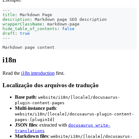
---
title
:
 Markdown Page
description
:
 Markdown page SEO description
wrapperClassName
:
 markdown
-
page
hide_table_of_contents
:
false
draft
:
true
---
Markdown page content
i18n
Read the
i18n introduction
first.
Localização dos arquivos de tradução
Base path
:
website/i18n/[locale]/docusaurus-
plugin-content-pages
Multi-instance path
:
website/i18n/[locale]/docusaurus-plugin-content-
pages-[pluginId]
JSON files
: extracted with
docusaurus write-
translations
Markdown files
:
website/i18n/[locale]/docusaurus-