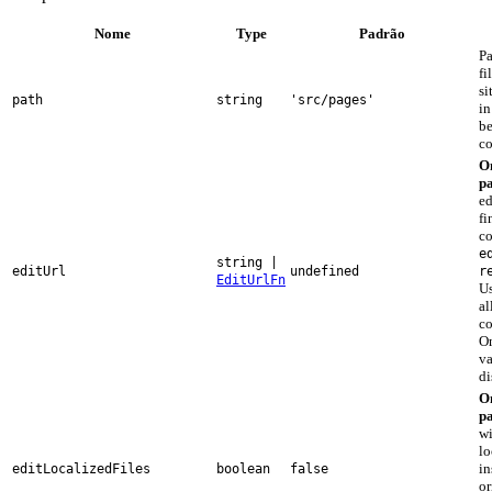
Nome
Type
Padrão
Pa
fi
si
path
string
'src/pages'
in
be
co
O
p
ed
fi
c
e
string |
editUrl
undefined
r
EditUrlFn
Us
al
co
Om
va
di
O
p
wi
lo
in
editLocalizedFiles
boolean
false
or