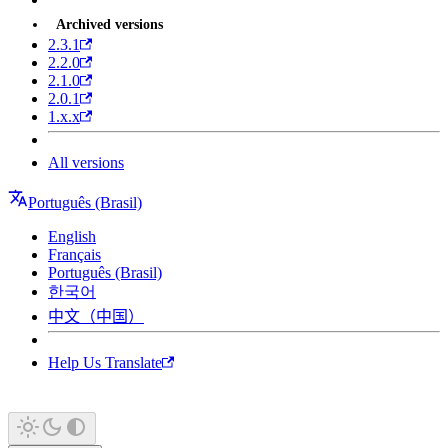
Archived versions
2.3.1
2.2.0
2.1.0
2.0.1
1.x.x
All versions
Português (Brasil)
English
Français
Português (Brasil)
한국어
中文（中国）
Help Us Translate