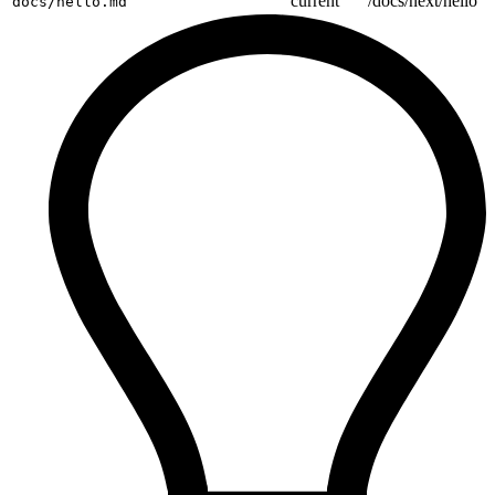
current
/docs/next/hello
docs/hello.md