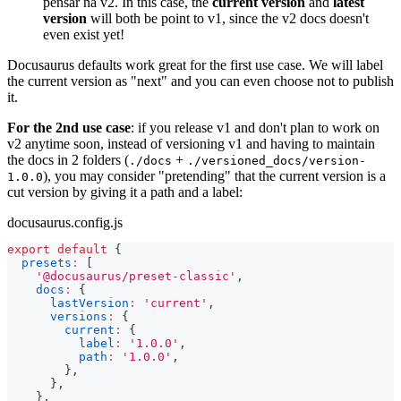
pensar na v2. In this case, the
current version
and
latest
version
will both be point to v1, since the v2 docs doesn't
even exist yet!
Docusaurus defaults work great for the first use case. We will label
the current version as "next" and you can even choose not to publish
it.
For the 2nd use case
: if you release v1 and don't plan to work on
v2 anytime soon, instead of versioning v1 and having to maintain
the docs in 2 folders (
+
./docs
./versioned_docs/version-
), you may consider "pretending" that the current version is a
1.0.0
cut version by giving it a path and a label:
docusaurus.config.js
export
default
{
presets
:
[
'@docusaurus/preset-classic'
,
docs
:
{
lastVersion
:
'current'
,
versions
:
{
current
:
{
label
:
'1.0.0'
,
path
:
'1.0.0'
,
}
,
}
,
}
,