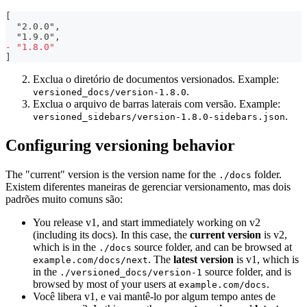
[
 "2.0.0",
 "1.9.0",
-
 "1.8.0"
]
Exclua o diretório de documentos versionados. Example:
.
versioned_docs/version-1.8.0
Exclua o arquivo de barras laterais com versão. Example:
.
versioned_sidebars/version-1.8.0-sidebars.json
Configuring versioning behavior
The "current" version is the version name for the
folder.
./docs
Existem diferentes maneiras de gerenciar versionamento, mas dois
padrões muito comuns são:
You release v1, and start immediately working on v2
(including its docs). In this case, the
current version
is v2,
which is in the
source folder, and can be browsed at
./docs
. The
latest version
is v1, which is
example.com/docs/next
in the
source folder, and is
./versioned_docs/version-1
browsed by most of your users at
.
example.com/docs
Você libera v1, e vai mantê-lo por algum tempo antes de