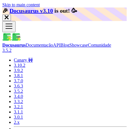
Skip to main content
🎉️
Docusaurus v3.10
is out!
🥳️
Docusaurus
Documentação
API
Blog
Showcase
Comunidade
3.5.2
Canary 🚧
3.10.2
3.9.2
3.8.1
3.7.0
3.6.3
3.5.2
3.4.0
3.3.2
3.2.1
3.1.1
3.0.1
2.x