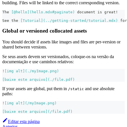
building. Files will be linked to the correct corresponding version.
The 
[
@hello
](
hello.mdx#paginate
)
 document is great!
See the 
[
Tutorial
](
../getting-started/tutorial.mdx
)
 for
Global or versioned collocated assets
You should decide if assets like images and files are per-version or
shared between versions.
Se seus assets devem ser versionados, coloque-os na versão da
documentação e use caminhos relativos:
!
[
img alt
](
./myImage.png
)
[
baixe este arquivo
](
./file.pdf
)
If your assets are global, put them in
and use absolute
/static
paths:
!
[
img alt
](
/myImage.png
)
[
baixe este arquivo
](
/file.pdf
)
Editar esta página
Anterior