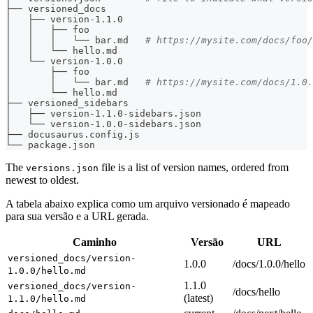
├── versioned_docs
│   ├── version-1.1.0
│   │   ├── foo
│   │   │   └── bar.md   
# https://mysite.com/docs/foo/
│   │   └── hello.md
│   └── version-1.0.0
│       ├── foo
│       │   └── bar.md   
# https://mysite.com/docs/1.0.
│       └── hello.md
├── versioned_sidebars
│   ├── version-1.1.0-sidebars.json
│   └── version-1.0.0-sidebars.json
├── docusaurus.config.js
└── package.json
The
file is a list of version names, ordered from
versions.json
newest to oldest.
A tabela abaixo explica como um arquivo versionado é mapeado
para sua versão e a URL gerada.
Caminho
Versão
URL
versioned_docs/version-
1.0.0
/docs/1.0.0/hello
1.0.0/hello.md
1.1.0
versioned_docs/version-
/docs/hello
(latest)
1.1.0/hello.md