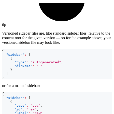
tip
Versioned sidebar files are, like standard sidebar files, relative to the
content root for the given version — so for the example above, your
versioned sidebar file may look like:
{
"sidebar"
:
[
{
"type"
:
"autogenerated"
,
"dirName"
:
"."
}
]
}
or for a manual sidebar:
{
"sidebar"
:
[
{
"type"
:
"doc"
,
"id"
:
"new"
,
"label"
:
"New"