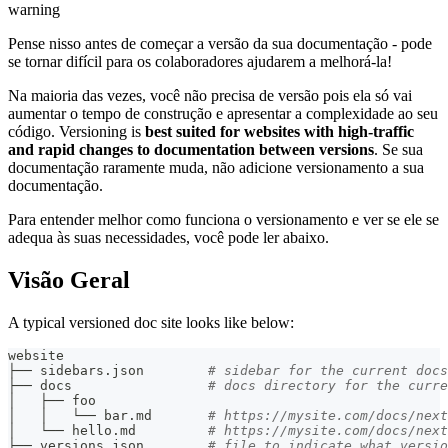
warning
Pense nisso antes de começar a versão da sua documentação - pode
se tornar difícil para os colaboradores ajudarem a melhorá-la!
Na maioria das vezes, você não precisa de versão pois ela só vai
aumentar o tempo de construção e apresentar a complexidade ao seu
código. Versioning is
best suited for websites with high-traffic
and rapid changes to documentation between versions
. Se sua
documentação raramente muda, não adicione versionamento a sua
documentação.
Para entender melhor como funciona o versionamento e ver se ele se
adequa às suas necessidades, você pode ler abaixo.
Visão Geral
A typical versioned doc site looks like below:
website
├── sidebars.json        
# sidebar for the current docs
├── docs                 
# docs directory for the curre
│   ├── foo
│   │   └── bar.md       
# https://mysite.com/docs/next
│   └── hello.md         
# https://mysite.com/docs/next
├── versions.json        
# file to indicate what versio