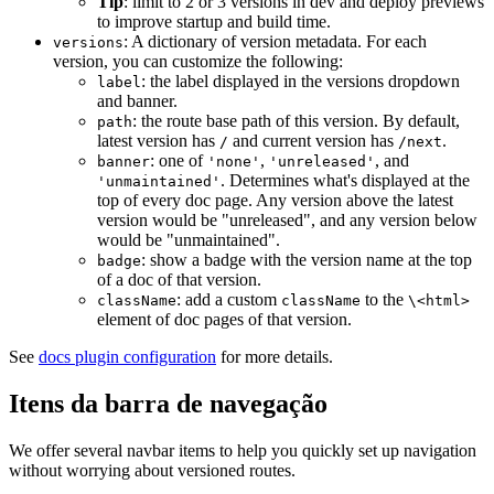
Tip
: limit to 2 or 3 versions in dev and deploy previews
to improve startup and build time.
: A dictionary of version metadata. For each
versions
version, you can customize the following:
: the label displayed in the versions dropdown
label
and banner.
: the route base path of this version. By default,
path
latest version has
and current version has
.
/
/next
: one of
,
, and
banner
'none'
'unreleased'
. Determines what's displayed at the
'unmaintained'
top of every doc page. Any version above the latest
version would be "unreleased", and any version below
would be "unmaintained".
: show a badge with the version name at the top
badge
of a doc of that version.
: add a custom
to the
className
className
\<html>
element of doc pages of that version.
See
docs plugin configuration
for more details.
Itens da barra de navegação
We offer several navbar items to help you quickly set up navigation
without worrying about versioned routes.