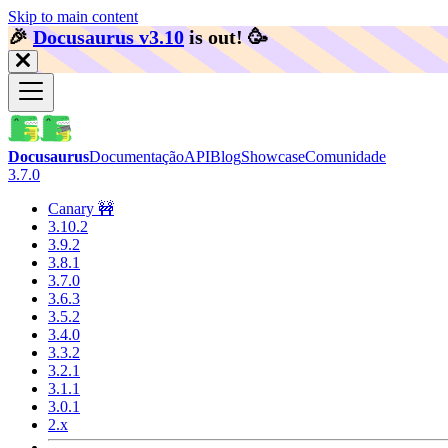
Skip to main content
🎉️
Docusaurus v3.10
is out!
🥳️
Docusaurus
Documentação
API
Blog
Showcase
Comunidade
3.7.0
Canary 🚧
3.10.2
3.9.2
3.8.1
3.7.0
3.6.3
3.5.2
3.4.0
3.3.2
3.2.1
3.1.1
3.0.1
2.x