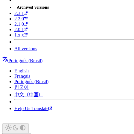
Archived versions
2.3.1
2.2.0
2.1.0
2.0.1
1.x.x
All versions
Português (Brasil)
English
Français
Português (Brasil)
한국어
中文（中国）
Help Us Translate