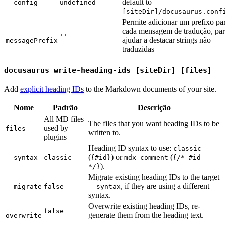
default to
--config
undefined
[siteDir]/docusaurus.conf
Permite adicionar um prefixo pa
cada mensagem de tradução, pa
--
''
ajudar a destacar strings não
messagePrefix
traduzidas
docusaurus write-heading-ids [siteDir] [files]
Add
explicit heading IDs
to the Markdown documents of your site.
Nome
Padrão
Descrição
All MD files
The files that you want heading IDs to be
used by
files
written to.
plugins
Heading ID syntax to use:
classic
(
) or
(
--syntax
classic
{#id}
mdx-comment
{/* #id
).
*/}
Migrate existing heading IDs to the target
, if they are using a different
--migrate
false
--syntax
syntax.
Overwrite existing heading IDs, re-
--
false
generate them from the heading text.
overwrite