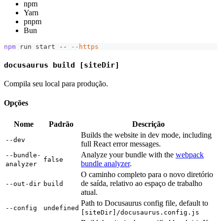
npm
Yarn
pnpm
Bun
npm
 run start -- 
--https
docusaurus build [siteDir]
Compila seu local para produção.
Opções
Nome
Padrão
Descrição
Builds the website in dev mode, including
--dev
full React error messages.
Analyze your bundle with the
webpack
--bundle-
false
bundle analyzer
.
analyzer
O caminho completo para o novo diretório
de saída, relativo ao espaço de trabalho
--out-dir
build
atual.
Path to Docusaurus config file, default to
--config
undefined
[siteDir]/docusaurus.config.js