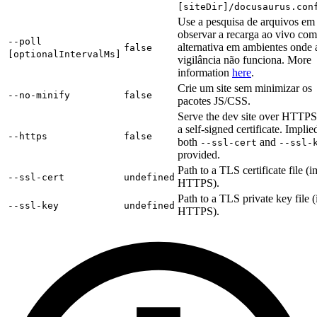
[siteDir]/docusaurus.con
Use a pesquisa de arquivos em
observar a recarga ao vivo co
--poll
alternativa em ambientes onde 
false
[optionalIntervalMs]
vigilância não funciona. More
information
here
.
Crie um site sem minimizar os
--no-minify
false
pacotes JS/CSS.
Serve the dev site over HTTPS
a self-signed certificate. Impli
--https
false
both
and
--ssl-cert
--ssl-
provided.
Path to a TLS certificate file (i
--ssl-cert
undefined
HTTPS).
Path to a TLS private key file (
--ssl-key
undefined
HTTPS).