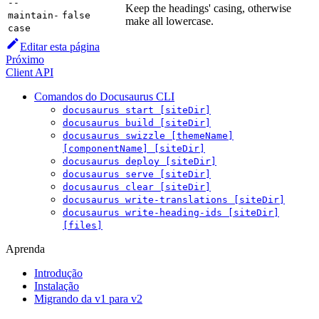
--
Keep the headings' casing, otherwise
maintain-
false
make all lowercase.
case
Editar esta página
Próximo
Client API
Comandos do Docusaurus CLI
docusaurus start [siteDir]
docusaurus build [siteDir]
docusaurus swizzle [themeName]
[componentName] [siteDir]
docusaurus deploy [siteDir]
docusaurus serve [siteDir]
docusaurus clear [siteDir]
docusaurus write-translations [siteDir]
docusaurus write-heading-ids [siteDir]
[files]
Aprenda
Introdução
Instalação
Migrando da v1 para v2