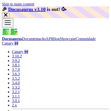
Skip to main content
🎉️
Docusaurus v3.10
is out!
🥳️
Docusaurus
Documentação
API
Blog
Showcase
Comunidade
Canary 🚧
Canary 🚧
3.10.2
3.9.2
3.8.1
3.7.0
3.6.3
3.5.2
3.4.0
3.3.2
3.2.1
3.1.1
3.0.1
2.x