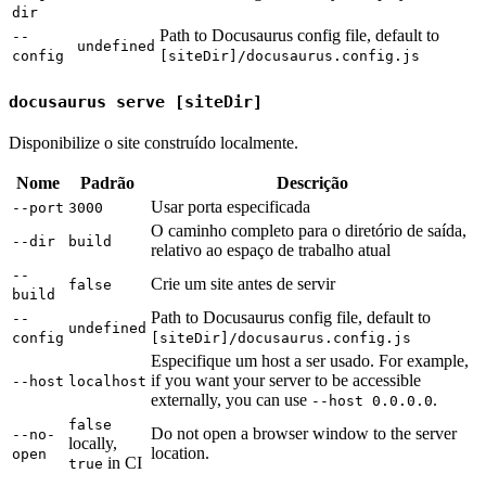
dir
Path to Docusaurus config file, default to
--
undefined
config
[siteDir]/docusaurus.config.js
docusaurus serve [siteDir]
Disponibilize o site construído localmente.
Nome
Padrão
Descrição
Usar porta especificada
--port
3000
O caminho completo para o diretório de saída,
--dir
build
relativo ao espaço de trabalho atual
--
Crie um site antes de servir
false
build
Path to Docusaurus config file, default to
--
undefined
config
[siteDir]/docusaurus.config.js
Especifique um host a ser usado. For example,
if you want your server to be accessible
--host
localhost
externally, you can use
.
--host 0.0.0.0
false
Do not open a browser window to the server
--no-
locally,
location.
open
in CI
true