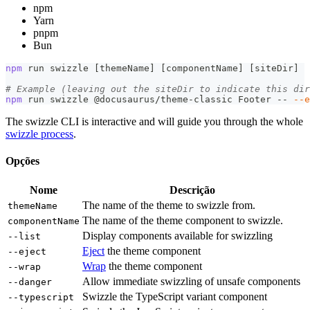
npm
Yarn
pnpm
Bun
npm
 run swizzle 
[
themeName
]
[
componentName
]
[
siteDir
]
# Example (leaving out the siteDir to indicate this dir
npm
 run swizzle @docusaurus/theme-classic Footer -- 
--e
The swizzle CLI is interactive and will guide you through the whole
swizzle process
.
Opções
Nome
Descrição
The name of the theme to swizzle from.
themeName
The name of the theme component to swizzle.
componentName
Display components available for swizzling
--list
Eject
the theme component
--eject
Wrap
the theme component
--wrap
Allow immediate swizzling of unsafe components
--danger
Swizzle the TypeScript variant component
--typescript