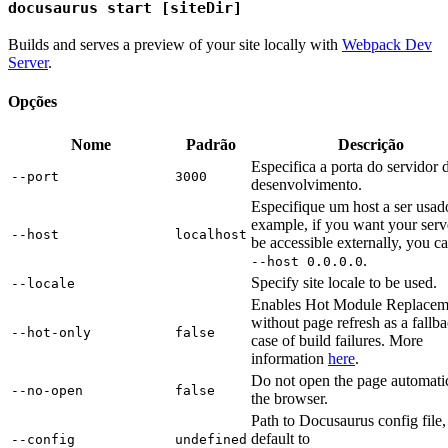
docusaurus start [siteDir]
Builds and serves a preview of your site locally with
Webpack Dev
Server
.
Opções
Nome
Padrão
Descrição
Especifica a porta do servidor 
--port
3000
desenvolvimento.
Especifique um host a ser usad
example, if you want your serv
--host
localhost
be accessible externally, you c
.
--host 0.0.0.0
Specify site locale to be used.
--locale
Enables Hot Module Replacem
without page refresh as a fallba
--hot-only
false
case of build failures. More
information
here
.
Do not open the page automatic
--no-open
false
the browser.
Path to Docusaurus config file,
default to
--config
undefined