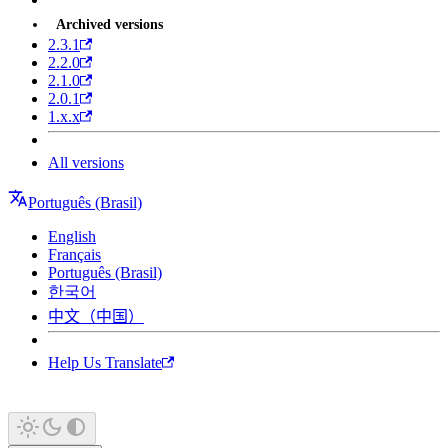
Archived versions
2.3.1
2.2.0
2.1.0
2.0.1
1.x.x
All versions
Português (Brasil)
English
Français
Português (Brasil)
한국어
中文（中国）
Help Us Translate