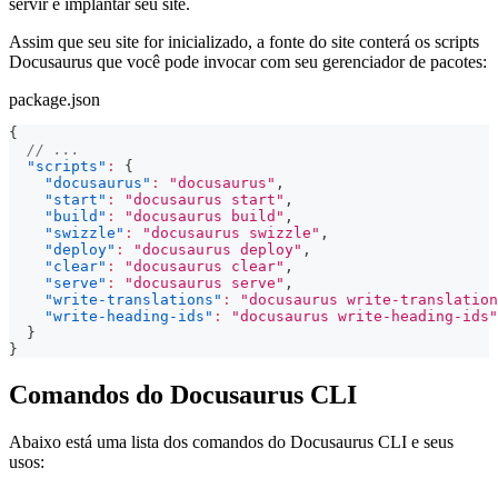
servir e implantar seu site.
Assim que seu site for inicializado, a fonte do site conterá os scripts
Docusaurus que você pode invocar com seu gerenciador de pacotes:
package.json
{
// ...
"scripts"
:
{
"docusaurus"
:
"docusaurus"
,
"start"
:
"docusaurus start"
,
"build"
:
"docusaurus build"
,
"swizzle"
:
"docusaurus swizzle"
,
"deploy"
:
"docusaurus deploy"
,
"clear"
:
"docusaurus clear"
,
"serve"
:
"docusaurus serve"
,
"write-translations"
:
"docusaurus write-translation
"write-heading-ids"
:
"docusaurus write-heading-ids"
}
}
Comandos do Docusaurus CLI
Abaixo está uma lista dos comandos do Docusaurus CLI e seus
usos: