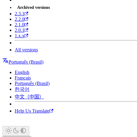
Archived versions
2.3.1
2.2.0
2.1.0
2.0.1
1.x.x
All versions
Português (Brasil)
English
Français
Português (Brasil)
한국어
中文（中国）
Help Us Translate