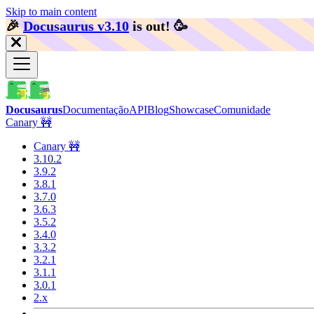
Skip to main content
🎉️
Docusaurus v3.10
is out!
🥳️
Docusaurus
Documentação
API
Blog
Showcase
Comunidade
Canary 🚧
Canary 🚧
3.10.2
3.9.2
3.8.1
3.7.0
3.6.3
3.5.2
3.4.0
3.3.2
3.2.1
3.1.1
3.0.1
2.x