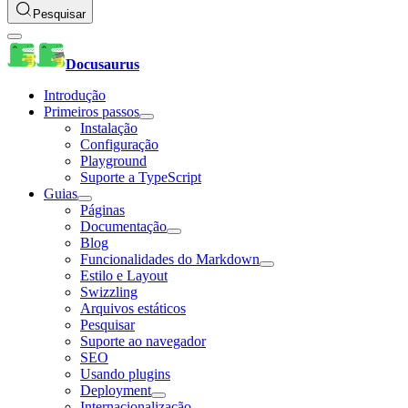
Pesquisar
Docusaurus
Introdução
Primeiros passos
Instalação
Configuração
Playground
Suporte a TypeScript
Guias
Páginas
Documentação
Blog
Funcionalidades do Markdown
Estilo e Layout
Swizzling
Arquivos estáticos
Pesquisar
Suporte ao navegador
SEO
Usando plugins
Deployment
Internacionalização