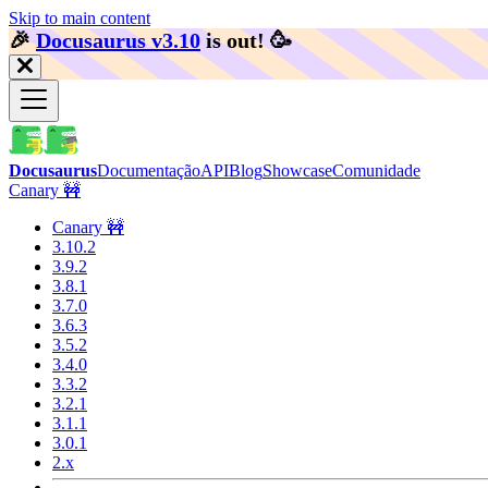
Skip to main content
🎉️
Docusaurus v3.10
is out!
🥳️
Docusaurus
Documentação
API
Blog
Showcase
Comunidade
Canary 🚧
Canary 🚧
3.10.2
3.9.2
3.8.1
3.7.0
3.6.3
3.5.2
3.4.0
3.3.2
3.2.1
3.1.1
3.0.1
2.x