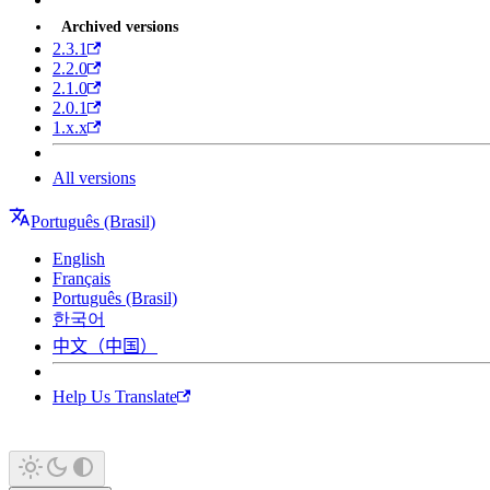
Archived versions
2.3.1
2.2.0
2.1.0
2.0.1
1.x.x
All versions
Português (Brasil)
English
Français
Português (Brasil)
한국어
中文（中国）
Help Us Translate