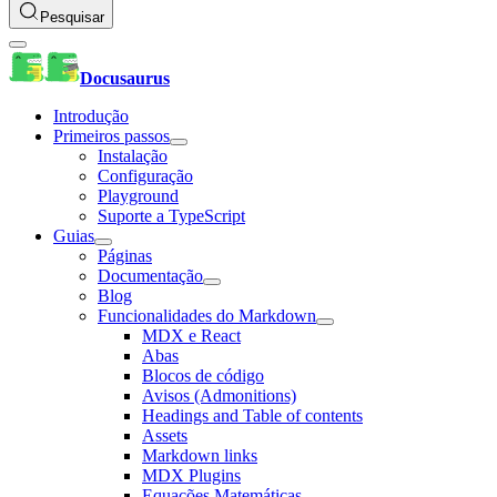
Pesquisar
Docusaurus
Introdução
Primeiros passos
Instalação
Configuração
Playground
Suporte a TypeScript
Guias
Páginas
Documentação
Blog
Funcionalidades do Markdown
MDX e React
Abas
Blocos de código
Avisos (Admonitions)
Headings and Table of contents
Assets
Markdown links
MDX Plugins
Equações Matemáticas