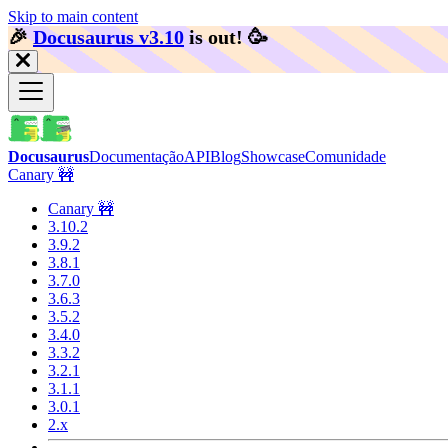
Skip to main content
🎉️
Docusaurus v3.10
is out!
🥳️
Docusaurus
Documentação
API
Blog
Showcase
Comunidade
Canary 🚧
Canary 🚧
3.10.2
3.9.2
3.8.1
3.7.0
3.6.3
3.5.2
3.4.0
3.3.2
3.2.1
3.1.1
3.0.1
2.x