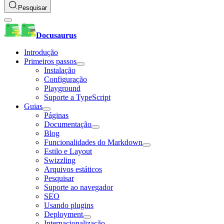
Pesquisar
Docusaurus
Introdução
Primeiros passos
Instalação
Configuração
Playground
Suporte a TypeScript
Guias
Páginas
Documentação
Blog
Funcionalidades do Markdown
Estilo e Layout
Swizzling
Arquivos estáticos
Pesquisar
Suporte ao navegador
SEO
Usando plugins
Deployment
Internacionalização