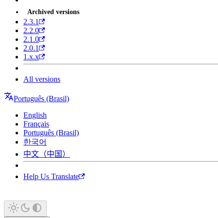
Archived versions
2.3.1
2.2.0
2.1.0
2.0.1
1.x.x
All versions
Português (Brasil)
English
Français
Português (Brasil)
한국어
中文（中国）
Help Us Translate