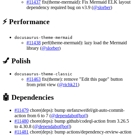
#11437
fix(theme-mermaid): Fix Mermaid ELK layout
dependency required bug on v3.9 (
@slorber
)
⚡ Performance
docusaurus-theme-mermaid
#11438
perf(theme-mermaid): lazy load the Mermaid
library (
@slorber
)
💅 Polish
docusaurus-theme-classic
#11463
fix(theme): remove "Edit this page" button
from print view (
@richk21
)
🤖 Dependencies
#11479
chore(deps): bump stefanzweifel/git-auto-commit-
action from 6 to 7 (
@dependabot[bot]
)
#11480
chore(deps): bump github/codeql-action from 3.26.5
to 4.30.8 (
@dependabot[bot]
)
#11481
chore(deps): bump actions/dependency-review-action