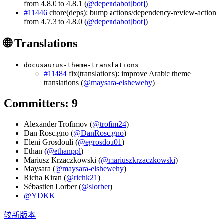
from 4.8.0 to 4.8.1 (
@dependabot[bot]
)
#11446
chore(deps): bump actions/dependency-review-action
from 4.7.3 to 4.8.0 (
@dependabot[bot]
)
🌐 Translations
docusaurus-theme-translations
#11484
fix(translations): improve Arabic theme
translations (
@maysara-elshewehy
)
Committers: 9
Alexander Trofimov (
@trofim24
)
Dan Roscigno (
@DanRoscigno
)
Eleni Grosdouli (
@egrosdou01
)
Ethan (
@ethanppl
)
Mariusz Krzaczkowski (
@mariuszkrzaczkowski
)
Maysara (
@maysara-elshewehy
)
Richa Kiran (
@richk21
)
Sébastien Lorber (
@slorber
)
@YDKK
较新版本