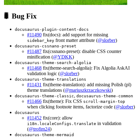
🐛 Bug Fix
docusaurus-plugin-content-docs
#11490
fix(docs): add support for missing
front matter attribute (
@slorber
)
sidebar_key
docusaurus-cssnano-preset
#11487
fix(cssnano-preset): disable CSS counter
minification (
@YDKK
)
docusaurus-theme-search-algolia
#11468
fix(theme-search-algolia): Fix Algolia AskAI
validation logic (
@slorber
)
docusaurus-theme-translations
#11431
fix(theme-translation): add missing Polish (pl)
theme translations (
@mariuszkrzaczkowski
)
,
docusaurus-theme-classic
docusaurus-theme-common
#11466
fix(theme): Fix CSS
scroll-margin-top
when clicking footnote items, factorize code (
@slorber
)
docusaurus
#11452
fix(core): allow
in validation
i18n.localeConfigs.translate
(
@trofim24
)
docusaurus-theme-mermaid