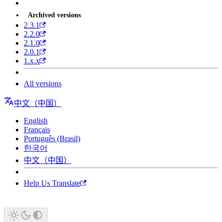
Archived versions
2.3.1
2.2.0
2.1.0
2.0.1
1.x.x
All versions
中文（中国）
English
Français
Português (Brasil)
한국어
中文（中国）
Help Us Translate