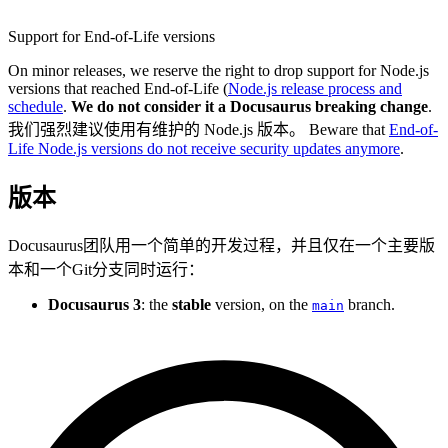
Support for End-of-Life versions
On minor releases, we reserve the right to drop support for Node.js
versions that reached End-of-Life (
Node.js release process and
schedule
.
We do not consider it a Docusaurus breaking change
.
我们强烈建议使用有维护的 Node.js 版本。 Beware that
End-of-
Life Node.js versions do not receive security updates anymore
.
版本
Docusaurus团队用一个简单的开发过程，并且仅在一个主要版
本和一个Git分支同时运行：
Docusaurus
3
: the
stable
version, on the
branch.
main