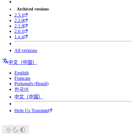
Archived versions
2.3.1
2.2.0
2.1.0
2.0.1
1.x.x
All versions
中文（中国）
English
Français
Português (Brasil)
한국어
中文（中国）
Help Us Translate