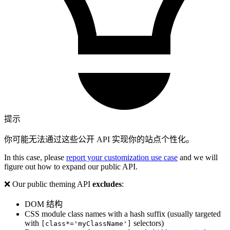
提示
你可能无法通过这些公开 API 实现你的站点个性化。
In this case, please
report your customization use case
and we will
figure out how to expand our public API.
❌ Our public theming API
excludes
:
DOM 结构
CSS module class names with a hash suffix (usually targeted
with
selectors)
[class*='myClassName']