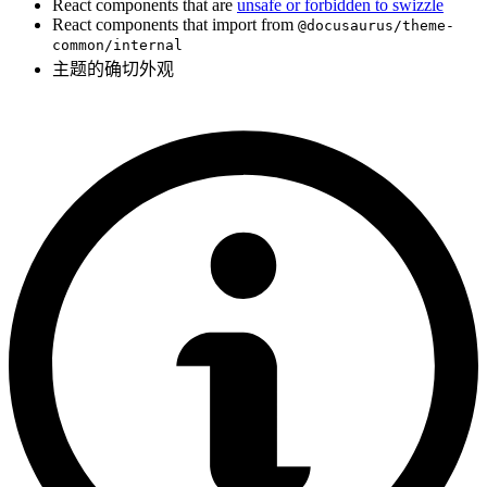
React components that are
unsafe or forbidden to swizzle
React components that import from
@docusaurus/theme-
common/internal
主题的确切外观