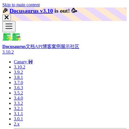
Skip to main content
🎉️
Docusaurus v3.10
is out!
🥳️
Docusaurus
文档
API
博客
案例展示
社区
3.10.2
Canary 🚧
3.10.2
3.9.2
3.8.1
3.7.0
3.6.3
3.5.2
3.4.0
3.3.2
3.2.1
3.1.1
3.0.1
2.x