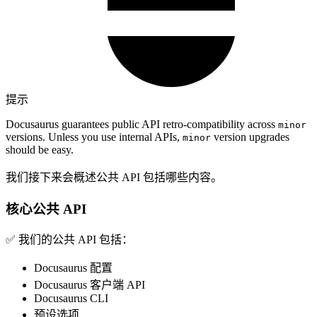
提示
Docusaurus guarantees public API retro-compatibility across
minor
versions. Unless you use internal APIs,
version upgrades
minor
should be easy.
我们接下来会概述公共 API 包括哪些内容。
核心公共 API
✅ 我们的公共 API 包括：
Docusaurus 配置
Docusaurus 客户端 API
Docusaurus CLI
预设选项