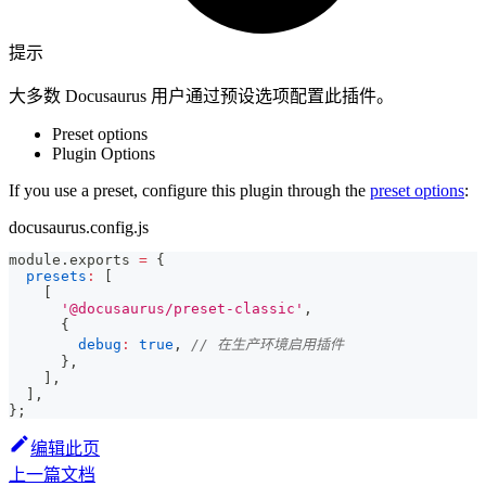
提示
大多数 Docusaurus 用户通过预设选项配置此插件。
Preset options
Plugin Options
If you use a preset, configure this plugin through the
preset options
:
docusaurus.config.js
module
.
exports
=
{
presets
:
[
[
'@docusaurus/preset-classic'
,
{
debug
:
true
,
// 在生产环境启用插件
}
,
]
,
]
,
}
;
编辑此页
上一篇文档