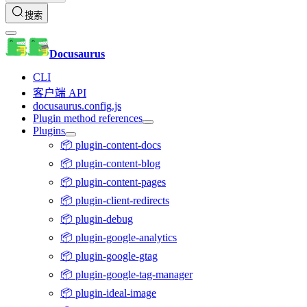
搜索
Docusaurus
CLI
客户端 API
docusaurus.config.js
Plugin method references
Plugins
📦 plugin-content-docs
📦 plugin-content-blog
📦 plugin-content-pages
📦 plugin-client-redirects
📦 plugin-debug
📦 plugin-google-analytics
📦 plugin-google-gtag
📦 plugin-google-tag-manager
📦 plugin-ideal-image