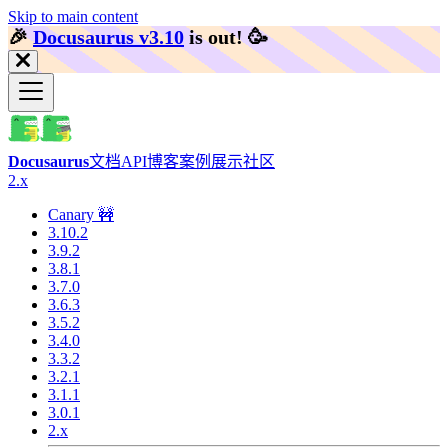
Skip to main content
🎉️
Docusaurus v3.10
is out!
🥳️
Docusaurus
文档
API
博客
案例展示
社区
2.x
Canary 🚧
3.10.2
3.9.2
3.8.1
3.7.0
3.6.3
3.5.2
3.4.0
3.3.2
3.2.1
3.1.1
3.0.1
2.x