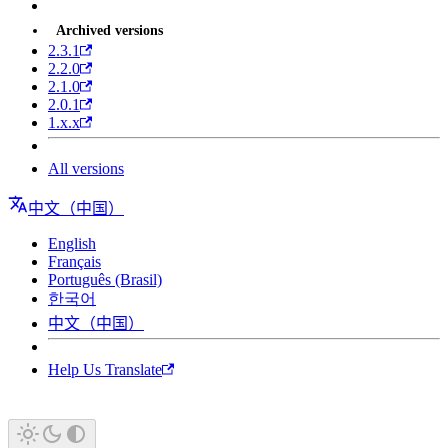
Archived versions
2.3.1
2.2.0
2.1.0
2.0.1
1.x.x
All versions
中文（中国）
English
Français
Português (Brasil)
한국어
中文（中国）
Help Us Translate