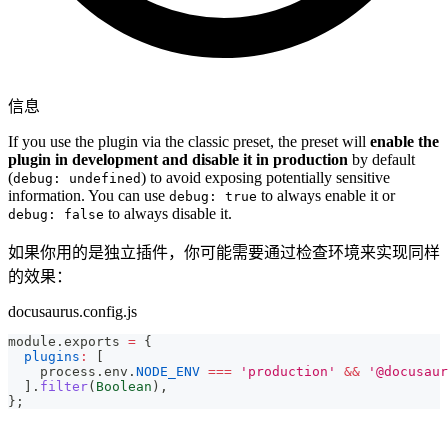
信息
If you use the plugin via the classic preset, the preset will
enable the
plugin in development and disable it in production
by default
(
) to avoid exposing potentially sensitive
debug: undefined
information. You can use
to always enable it or
debug: true
to always disable it.
debug: false
如果你用的是独立插件，你可能需要通过检查环境来实现同样
的效果：
docusaurus.config.js
module
.
exports
=
{
plugins
:
[
    process
.
env
.
NODE_ENV
===
'production'
&&
'@docusaur
]
.
filter
(
Boolean
)
,
}
;