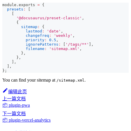
module
.
exports
=
{
presets
:
[
[
'@docusaurus/preset-classic'
,
{
sitemap
:
{
lastmod
:
'date'
,
changefreq
:
'weekly'
,
priority
:
0.5
,
ignorePatterns
:
[
'/tags/**'
]
,
filename
:
'sitemap.xml'
,
}
,
}
,
]
,
]
,
}
;
You can find your sitemap at
.
/sitemap.xml
编辑此页
上一篇文档
📦 plugin-pwa
下一篇文档
📦 plugin-vercel-analytics