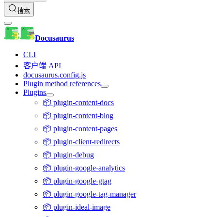
搜索
Docusaurus
CLI
客户端 API
docusaurus.config.js
Plugin method references
Plugins
📦 plugin-content-docs
📦 plugin-content-blog
📦 plugin-content-pages
📦 plugin-client-redirects
📦 plugin-debug
📦 plugin-google-analytics
📦 plugin-google-gtag
📦 plugin-google-tag-manager
📦 plugin-ideal-image