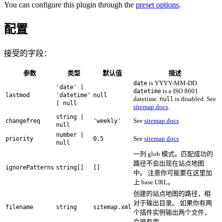
You can configure this plugin through the
preset options
.
配置
接受的字段：
参数
类型
默认值
描述
is YYYY-MM-DD.
date
'date' |
is a ISO 8601
datetime
lastmod
'datetime'
null
datetime.
is disabled. See
null
| null
sitemap docs
.
string |
See
sitemap docs
changefreq
'weekly'
null
number |
See
sitemap docs
priority
0.5
null
一列 glob 模式。匹配成功的
路径不会出现在站点地图
ignorePatterns
string[]
[]
中。 注意你可能要在这里加
上 base URL。
创建的站点地图的路径，相
对于输出目录。 如果你有两
filename
string
sitemap.xml
个插件实例输出两个文件，
会很有用。