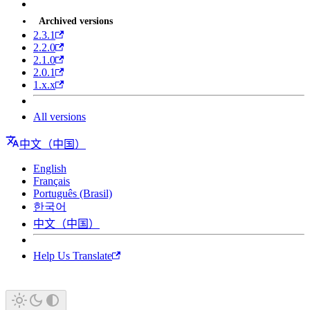
Archived versions
2.3.1
2.2.0
2.1.0
2.0.1
1.x.x
All versions
中文（中国）
English
Français
Português (Brasil)
한국어
中文（中国）
Help Us Translate