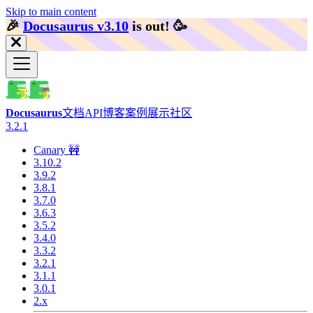
Skip to main content
🎉️
Docusaurus v3.10
is out!
🥳️
Docusaurus
文档
API
博客
案例展示
社区
3.2.1
Canary 🚧
3.10.2
3.9.2
3.8.1
3.7.0
3.6.3
3.5.2
3.4.0
3.3.2
3.2.1
3.1.1
3.0.1
2.x