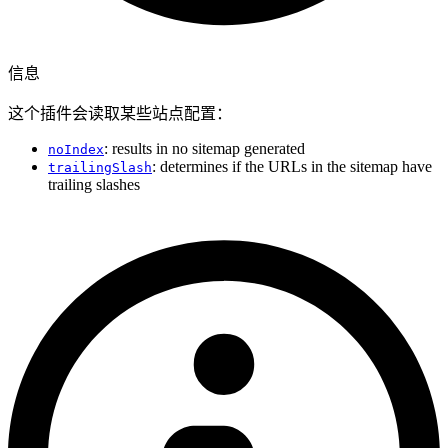
信息
这个插件会读取某些站点配置：
: results in no sitemap generated
noIndex
: determines if the URLs in the sitemap have
trailingSlash
trailing slashes