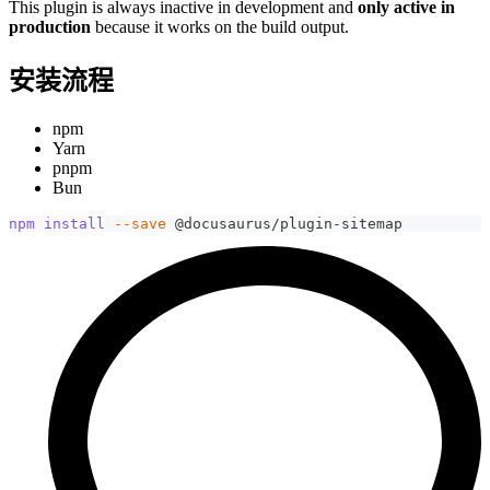
This plugin is always inactive in development and
only active in
production
because it works on the build output.
安装流程
npm
Yarn
pnpm
Bun
npm
install
--save
 @docusaurus/plugin-sitemap