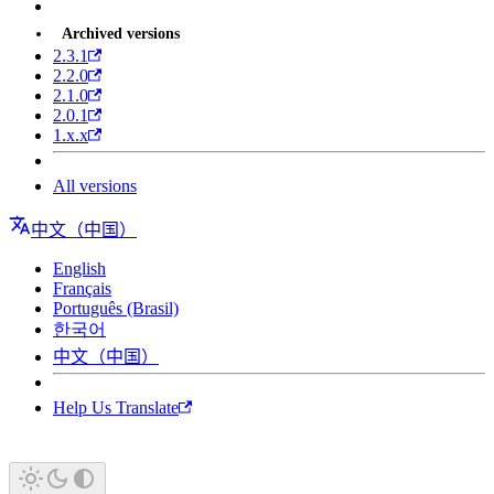
Archived versions
2.3.1
2.2.0
2.1.0
2.0.1
1.x.x
All versions
中文（中国）
English
Français
Português (Brasil)
한국어
中文（中国）
Help Us Translate