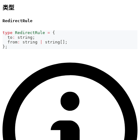
类型
RedirectRule
type
RedirectRule
=
{
  to
:
string
;
  from
:
string
|
string
[
]
;
}
;