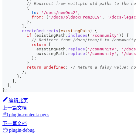
// Redirect from multiple old paths to the ne
{
to
:
'/docs/newDoc2'
,
from
:
[
'/docs/oldDocFrom2019'
,
'/docs/legac
}
,
]
,
createRedirects
(
existingPath
)
{
if
(
existingPath
.
includes
(
'/community'
)
)
{
// Redirect from /docs/team/X to /community
return
[
              existingPath
.
replace
(
'/community'
,
'/docs
              existingPath
.
replace
(
'/community'
,
'/docs
]
;
}
return
undefined
;
// Return a falsy value: no
}
,
}
,
]
,
]
,
}
;
编辑此页
上一篇文档
📦 plugin-content-pages
下一篇文档
📦 plugin-debug