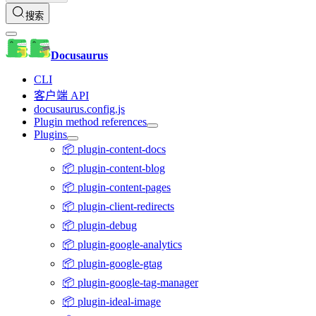
搜索
Docusaurus
CLI
客户端 API
docusaurus.config.js
Plugin method references
Plugins
📦 plugin-content-docs
📦 plugin-content-blog
📦 plugin-content-pages
📦 plugin-client-redirects
📦 plugin-debug
📦 plugin-google-analytics
📦 plugin-google-gtag
📦 plugin-google-tag-manager
📦 plugin-ideal-image