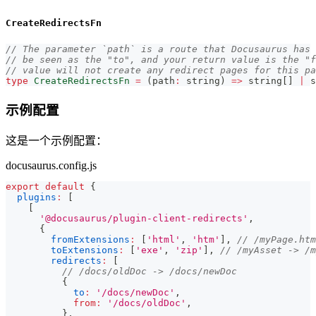
CreateRedirectsFn
// The parameter `path` is a route that Docusaurus has 
// be seen as the "to", and your return value is the "f
// value will not create any redirect pages for this pa
type
CreateRedirectsFn
=
(
path
:
string
)
=>
string
[
]
|
s
示例配置
这是一个示例配置：
docusaurus.config.js
export
default
{
plugins
:
[
[
'@docusaurus/plugin-client-redirects'
,
{
fromExtensions
:
[
'html'
,
'htm'
]
,
// /myPage.htm
toExtensions
:
[
'exe'
,
'zip'
]
,
// /myAsset -> /m
redirects
:
[
// /docs/oldDoc -> /docs/newDoc
{
to
:
'/docs/newDoc'
,
from
:
'/docs/oldDoc'
,
}
,