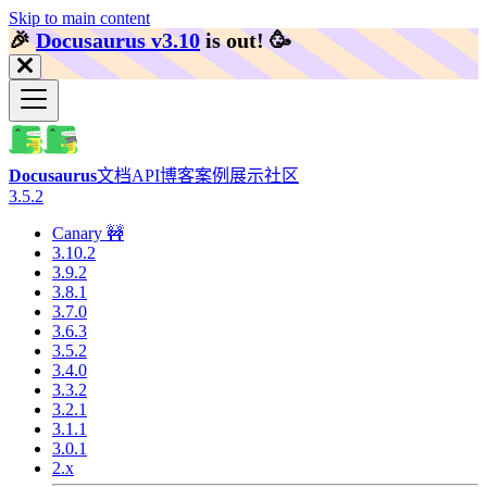
Skip to main content
🎉️
Docusaurus v3.10
is out!
🥳️
Docusaurus
文档
API
博客
案例展示
社区
3.5.2
Canary 🚧
3.10.2
3.9.2
3.8.1
3.7.0
3.6.3
3.5.2
3.4.0
3.3.2
3.2.1
3.1.1
3.0.1
2.x