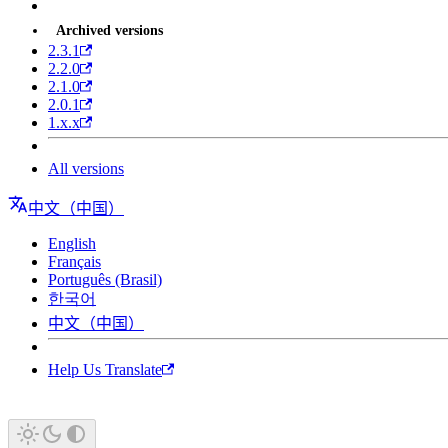
Archived versions
2.3.1
2.2.0
2.1.0
2.0.1
1.x.x
All versions
中文（中国）
English
Français
Português (Brasil)
한국어
中文（中国）
Help Us Translate