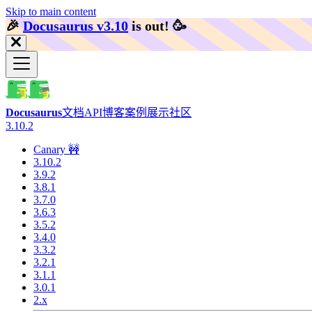
Skip to main content
🎉️
Docusaurus v3.10
is out!
🥳️
Docusaurus
文档
API
博客
案例展示
社区
3.10.2
Canary 🚧
3.10.2
3.9.2
3.8.1
3.7.0
3.6.3
3.5.2
3.4.0
3.3.2
3.2.1
3.1.1
3.0.1
2.x