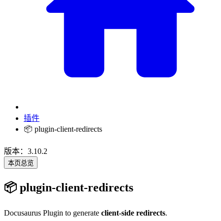
插件
📦 plugin-client-redirects
版本：3.10.2
本页总览
📦 plugin-client-redirects
Docusaurus Plugin to generate
client-side redirects
.