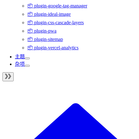
📦 plugin-google-tag-manager
📦 plugin-ideal-image
📦 plugin-css-cascade-layers
📦 plugin-pwa
📦 plugin-sitemap
📦 plugin-vercel-analytics
主题
杂项