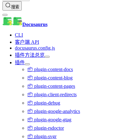
搜索
Docusaurus
CLI
客户端 API
docusaurus.config.js
插件方法总览
插件
📦 plugin-content-docs
📦 plugin-content-blog
📦 plugin-content-pages
📦 plugin-client-redirects
📦 plugin-debug
📦 plugin-google-analytics
📦 plugin-google-gtag
📦 plugin-rsdoctor
📦 plugin-svgr