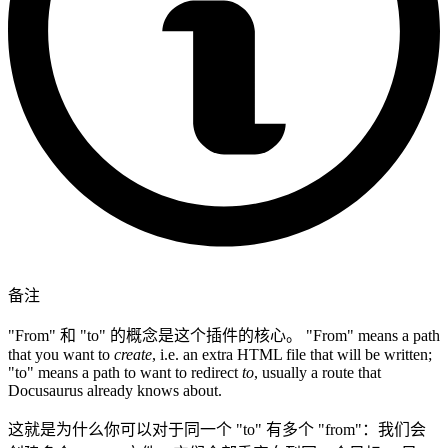
备注
"From" 和 "to" 的概念是这个插件的核心。 "From" means a path
that you want to
create
, i.e. an extra HTML file that will be written;
"to" means a path to want to redirect
to
, usually a route that
Docusaurus already knows about.
这就是为什么你可以对于同一个 "to" 有多个 "from"：我们会