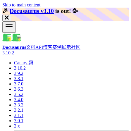
Skip to main content
🎉️
Docusaurus v3.10
is out!
🥳️
Docusaurus
文档
API
博客
案例展示
社区
3.10.2
Canary 🚧
3.10.2
3.9.2
3.8.1
3.7.0
3.6.3
3.5.2
3.4.0
3.3.2
3.2.1
3.1.1
3.0.1
2.x