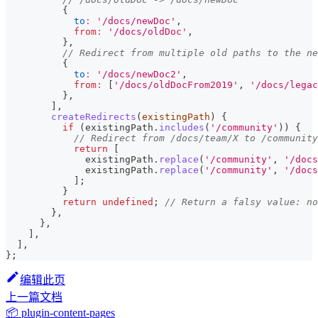
{
to
:
'/docs/newDoc'
,
from
:
'/docs/oldDoc'
,
}
,
// Redirect from multiple old paths to the ne
{
to
:
'/docs/newDoc2'
,
from
:
[
'/docs/oldDocFrom2019'
,
'/docs/legac
}
,
]
,
createRedirects
(
existingPath
)
{
if
(
existingPath
.
includes
(
'/community'
)
)
{
// Redirect from /docs/team/X to /community
return
[
              existingPath
.
replace
(
'/community'
,
'/docs
              existingPath
.
replace
(
'/community'
,
'/docs
]
;
}
return
undefined
;
// Return a falsy value: no
}
,
}
,
]
,
]
,
}
;
编辑此页
上一篇文档
📦 plugin-content-pages