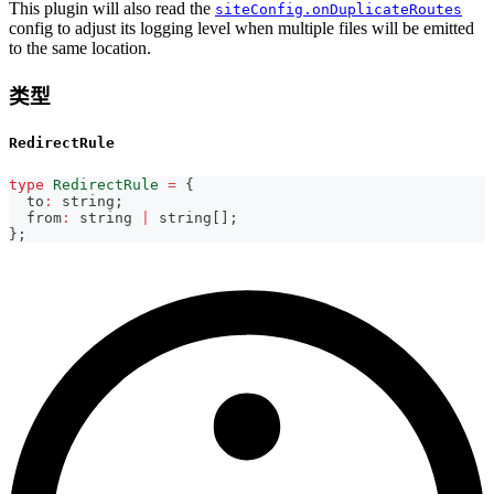
This plugin will also read the
siteConfig.onDuplicateRoutes
config to adjust its logging level when multiple files will be emitted
to the same location.
类型
RedirectRule
type
RedirectRule
=
{
  to
:
string
;
  from
:
string
|
string
[
]
;
}
;