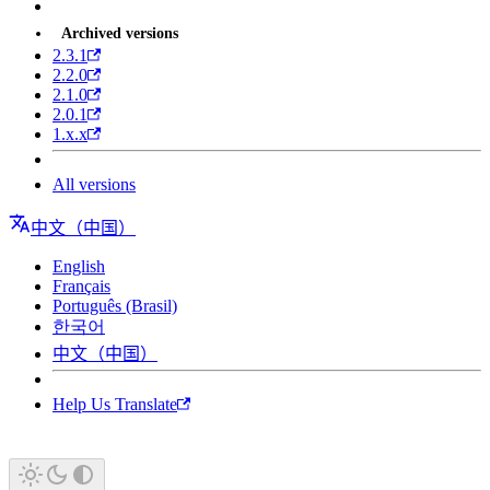
Archived versions
2.3.1
2.2.0
2.1.0
2.0.1
1.x.x
All versions
中文（中国）
English
Français
Português (Brasil)
한국어
中文（中国）
Help Us Translate