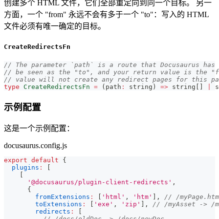
创建多个 HTML 文件，它们全部重定向到同一个目标。 另一
方面，一个 "from" 永远不会有多于一个 "to"：写入的 HTML
文件必须有唯一确定的目标。
CreateRedirectsFn
// The parameter `path` is a route that Docusaurus has 
// be seen as the "to", and your return value is the "f
// value will not create any redirect pages for this pa
type
CreateRedirectsFn
=
(
path
:
string
)
=>
string
[
]
|
s
示例配置
这是一个示例配置：
docusaurus.config.js
export
default
{
plugins
:
[
[
'@docusaurus/plugin-client-redirects'
,
{
fromExtensions
:
[
'html'
,
'htm'
]
,
// /myPage.htm
toExtensions
:
[
'exe'
,
'zip'
]
,
// /myAsset -> /m
redirects
:
[
// /docs/oldDoc -> /docs/newDoc