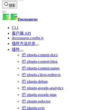
搜索
Docusaurus
CLI
客户端 API
docusaurus.config.js
插件方法总览
插件
📦 plugin-content-docs
📦 plugin-content-blog
📦 plugin-content-pages
📦 plugin-client-redirects
📦 plugin-debug
📦 plugin-google-analytics
📦 plugin-google-gtag
📦 plugin-rsdoctor
📦 plugin-svgr