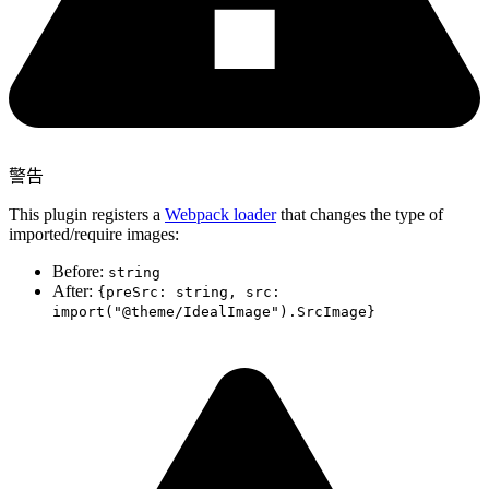
警告
This plugin registers a
Webpack loader
that changes the type of
imported/require images:
Before:
string
After:
{preSrc: string, src:
import("@theme/IdealImage").SrcImage}