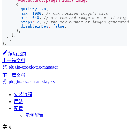
'@docusaurus/plugin-ideal-image'
,
{
quality
:
70
,
max
:
1030
,
// max resized image's size.
min
:
640
,
// min resized image's size. if origi
steps
:
2
,
// the max number of images generated
disableInDev
:
false
,
}
,
]
,
]
,
}
;
编辑此页
上一篇文档
📦 plugin-google-tag-manager
下一篇文档
📦 plugin-css-cascade-layers
安装流程
用法
配置
示例配置
学习