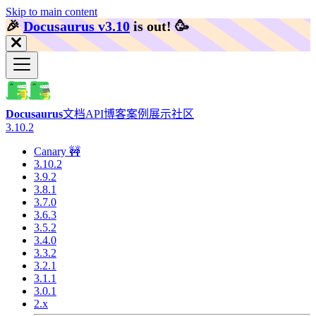
Skip to main content
🎉️
Docusaurus v3.10
is out!
🥳️
Docusaurus
文档
API
博客
案例展示
社区
3.10.2
Canary 🚧
3.10.2
3.9.2
3.8.1
3.7.0
3.6.3
3.5.2
3.4.0
3.3.2
3.2.1
3.1.1
3.0.1
2.x