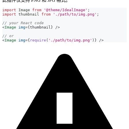
此插件仅支持 PNG 和 JPG 格式。
import
Image
from
'@theme/IdealImage'
;
import
thumbnail
from
'./path/to/img.png'
;
// your React code
<
Image
img
=
{
thumbnail
}
/>
// or
<
Image
img
=
{
require
(
'./path/to/img.png'
)
}
/>