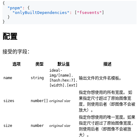
{
"pnpm"
:
{
"onlyBuiltDependencies"
:
[
"fsevents"
]
}
}
配置
接受的字段：
选项
类型
默认值
描述
ideal-
img/[name].
name
string
输出文件的文件名模板。
[hash:hex:7].
[width].[ext]
指定你想使用的所有宽度。 如
果指定尺寸超过了原始图像宽
original size
sizes
number[]
度，则使用后者（即图像不会被
放大）。
指定你想使用的唯一宽度。如果
指定尺寸超过了原始图像宽度，
original size
size
number
则使用后者（即图像不会被放
大）。