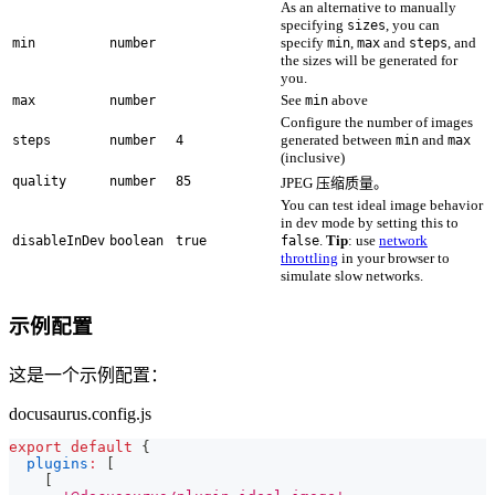
As an alternative to manually
specifying
, you can
sizes
specify
,
and
, and
min
number
min
max
steps
the sizes will be generated for
you.
See
above
max
number
min
Configure the number of images
generated between
and
steps
number
4
min
max
(inclusive)
quality
number
85
JPEG 压缩质量。
You can test ideal image behavior
in dev mode by setting this to
.
Tip
: use
network
disableInDev
boolean
true
false
throttling
in your browser to
simulate slow networks.
示例配置
这是一个示例配置：
docusaurus.config.js
export
default
{
plugins
:
[
[