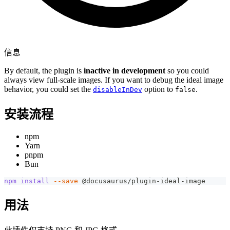
信息
By default, the plugin is
inactive in development
so you could
always view full-scale images. If you want to debug the ideal image
behavior, you could set the
option to
.
disableInDev
false
安装流程
npm
Yarn
pnpm
Bun
npm
install
--save
 @docusaurus/plugin-ideal-image
用法