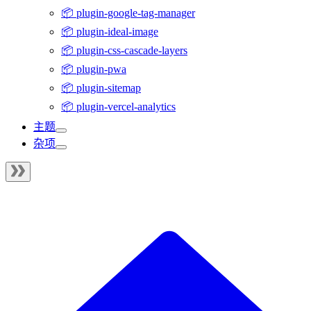
📦 plugin-google-tag-manager
📦 plugin-ideal-image
📦 plugin-css-cascade-layers
📦 plugin-pwa
📦 plugin-sitemap
📦 plugin-vercel-analytics
主题
杂项