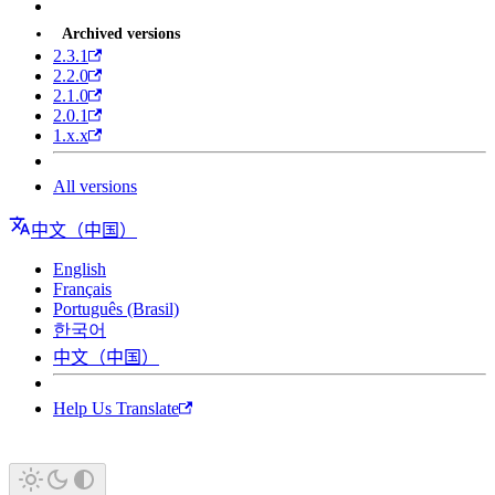
Archived versions
2.3.1
2.2.0
2.1.0
2.0.1
1.x.x
All versions
中文（中国）
English
Français
Português (Brasil)
한국어
中文（中国）
Help Us Translate