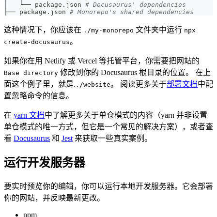
│   └── package.json 
# Docusaurus' dependencies
├── package.json 
# Monorepo's shared dependencies
这种情况下，你应该在
文件夹中运行
./my-monorepo
npx
。
create-docusaurus
如果你在用 Netlify 或 Vercel 等托管平台，你需要把网站的
修改到你的 Docusaurus 根目录的位置。 在上
Base directory
面这个例子里，就是.
。 阅读更多关于
部署文档
中配
./website
置忽略命令的信息。
在
yarn 文档
中了解更多关于单仓模式的内容（yarn 并非设置
单仓模式的唯一方式，但它是一个常见的解决方案），或者查
看
Docusaurus
和
Jest
来获取一些真实案例。
运行开发服务器
要实时预览你的编辑，你可以运行本地开发服务器。它会部署
你的网站，并反映最新更改。
npm