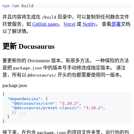
npm
 run build
并且内容将生成在
目录中，可以复制到任何静态文件
/build
托管服务，如
GitHub pages
、
Vercel
或
Netlify
。 查看
部署
文档
以了解详情。
更新 Docusaurus
要更新你的 Docusaurus 版本，有很多方法。 一种保险的方法
是把
中的版本号手动修改成指定版本。 请注
package.json
意，所有以
开头的包都需要使用同一版本。
@docusaurus/
package.json
{
"dependencies"
:
{
"@docusaurus/core"
:
"3.10.2"
,
"@docusaurus/preset-classic"
:
"3.10.2"
,
// ...
}
}
接下来，在包含
的项目文件夹里，运行你的包
package.json