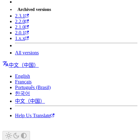
Archived versions
2.3.1
2.2.0
2.1.0
2.0.1
1.x.x
All versions
中文（中国）
English
Français
Português (Brasil)
한국어
中文（中国）
Help Us Translate