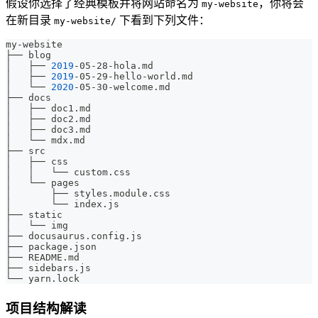
假设你选择了经典模板并将网站命名为
，你将会
my-website
在新目录
下看到下列文件：
my-website/
my-website
├── blog
│   ├── 
2019
-05-28-hola.md
│   ├── 
2019
-05-29-hello-world.md
│   └── 
2020
-05-30-welcome.md
├── docs
│   ├── doc1.md
│   ├── doc2.md
│   ├── doc3.md
│   └── mdx.md
├── src
│   ├── css
│   │   └── custom.css
│   └── pages
│       ├── styles.module.css
│       └── index.js
├── static
│   └── img
├── docusaurus.config.js
├── package.json
├── README.md
├── sidebars.js
└── yarn.lock
项目结构解读