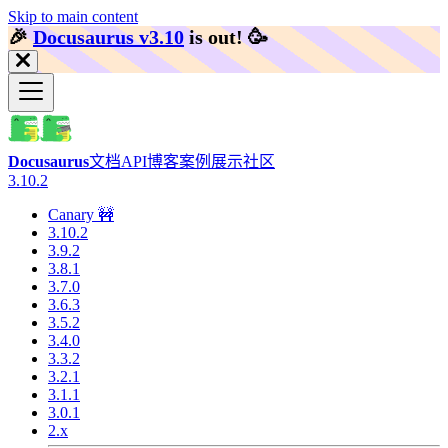
Skip to main content
🎉️
Docusaurus v3.10
is out!
🥳️
Docusaurus
文档
API
博客
案例展示
社区
3.10.2
Canary 🚧
3.10.2
3.9.2
3.8.1
3.7.0
3.6.3
3.5.2
3.4.0
3.3.2
3.2.1
3.1.1
3.0.1
2.x