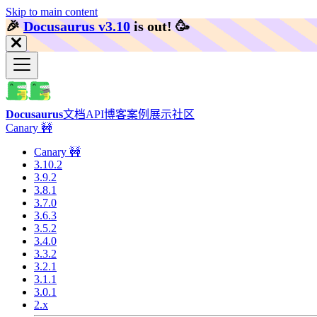
Skip to main content
🎉️
Docusaurus v3.10
is out!
🥳️
Docusaurus
文档
API
博客
案例展示
社区
Canary 🚧
Canary 🚧
3.10.2
3.9.2
3.8.1
3.7.0
3.6.3
3.5.2
3.4.0
3.3.2
3.2.1
3.1.1
3.0.1
2.x