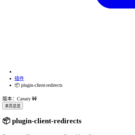
插件
📦 plugin-client-redirects
版本：Canary 🚧
本页总览
📦 plugin-client-redirects