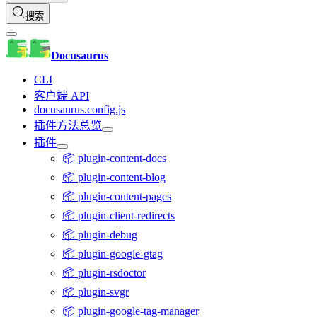
搜索
Docusaurus
CLI
客户端 API
docusaurus.config.js
插件方法总览
插件
📦 plugin-content-docs
📦 plugin-content-blog
📦 plugin-content-pages
📦 plugin-client-redirects
📦 plugin-debug
📦 plugin-google-gtag
📦 plugin-rsdoctor
📦 plugin-svgr
📦 plugin-google-tag-manager