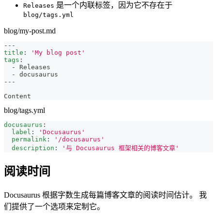
是一个内联标签，因为它不存在于
Releases
blog/tags.yml
blog/my-post.md
---
title
:
'My blog post'
tags
:
-
 Releases
-
 docusaurus
---
Content
blog/tags.yml
docusaurus
:
label
:
'Docusaurus'
permalink
:
'/docusaurus'
description
:
'与 Docusaurus 框架相关的博客文章'
阅读时间
Docusaurus 根据字数生成每篇博客文章的阅读时间估计。 我
们提供了一个选项来定制它。