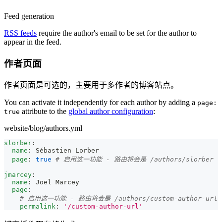
Feed generation
RSS feeds
require the author's email to be set for the author to
appear in the feed.
作者页面
作者页面是可选的，主要用于多作者的博客站点。
You can activate it independently for each author by adding a
page:
attribute to the
global author configuration
:
true
website/blog/authors.yml
slorber
:
name
:
 Sébastien Lorber
page
:
true
# 启用这一功能 - 路由将会是 /authors/slorber
jmarcey
:
name
:
 Joel Marcey
page
:
# 启用这一功能 - 路由将会是 /authors/custom-author-url
permalink
:
'/custom-author-url'