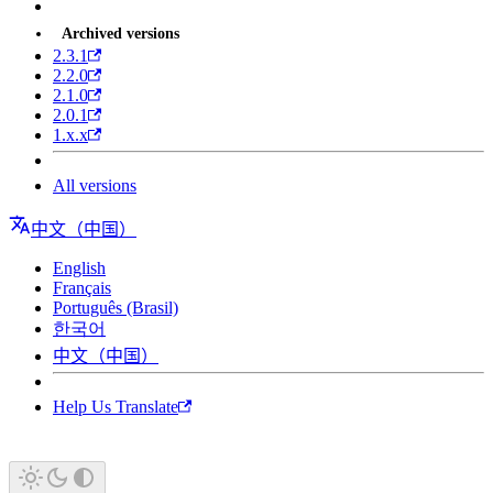
Archived versions
2.3.1
2.2.0
2.1.0
2.0.1
1.x.x
All versions
中文（中国）
English
Français
Português (Brasil)
한국어
中文（中国）
Help Us Translate