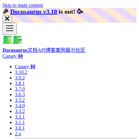
Skip to main content
🎉️
Docusaurus v3.10
is out!
🥳️
Docusaurus
文档
API
博客
案例展示
社区
Canary 🚧
Canary 🚧
3.10.2
3.9.2
3.8.1
3.7.0
3.6.3
3.5.2
3.4.0
3.3.2
3.2.1
3.1.1
3.0.1
2.x