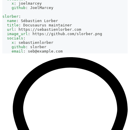
x
:
 joelmarcey
github
:
 JoelMarcey
slorber
:
name
:
 Sébastien Lorber
title
:
 Docusaurus maintainer
url
:
 https
:
//sebastienlorber.com
image_url
:
 https
:
//github.com/slorber.png
socials
:
x
:
 sebastienlorber
github
:
 slorber
email
:
seb@example.com