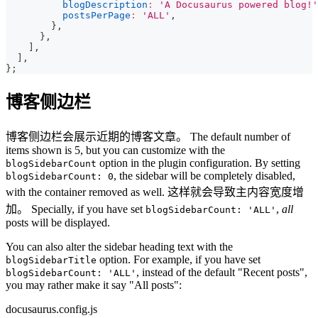
blogDescription
:
'A Docusaurus powered blog!'
postsPerPage
:
'ALL'
,
}
,
}
,
]
,
]
,
}
;
博客侧边栏
博客侧边栏会展示近期的博客文章。 The default number of
items shown is 5, but you can customize with the
option in the plugin configuration. By setting
blogSidebarCount
, the sidebar will be completely disabled,
blogSidebarCount: 0
with the container removed as well. 这样就会导致主内容宽度增
加。 Specially, if you have set
,
all
blogSidebarCount: 'ALL'
posts will be displayed.
You can also alter the sidebar heading text with the
option. For example, if you have set
blogSidebarTitle
, instead of the default "Recent posts",
blogSidebarCount: 'ALL'
you may rather make it say "All posts":
docusaurus.config.js