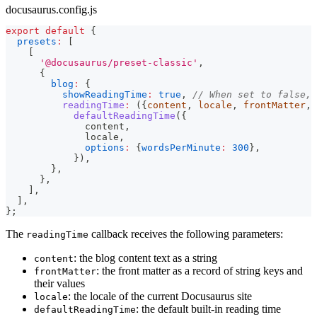
docusaurus.config.js
export
default
{
presets
:
[
[
'@docusaurus/preset-classic'
,
{
blog
:
{
showReadingTime
:
true
,
// When set to false, 
readingTime
:
(
{
content
,
 locale
,
 frontMatter
,
 
defaultReadingTime
(
{
              content
,
              locale
,
options
:
{
wordsPerMinute
:
300
}
,
}
)
,
}
,
}
,
]
,
]
,
}
;
The
callback receives the following parameters:
readingTime
: the blog content text as a string
content
: the front matter as a record of string keys and
frontMatter
their values
: the locale of the current Docusaurus site
locale
: the default built-in reading time
defaultReadingTime