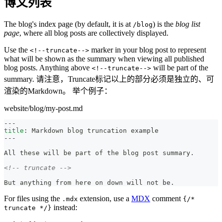
博文列表
The blog's index page (by default, it is at
) is the
blog list
/blog
page
, where all blog posts are collectively displayed.
Use the
marker in your blog post to represent
<!--truncate-->
what will be shown as the summary when viewing all published
blog posts. Anything above
will be part of the
<!--truncate-->
summary. 请注意，Truncate标记以上的部分必须是独立的、可
渲染的Markdown。 举个例子：
website/blog/my-post.md
---
title
:
 Markdown blog truncation example
---
All these will be part of the blog post summary.
<!-- truncate -->
But anything from here on down will not be.
For files using the
extension, use a
MDX
comment
.mdx
{/*
instead:
truncate */}