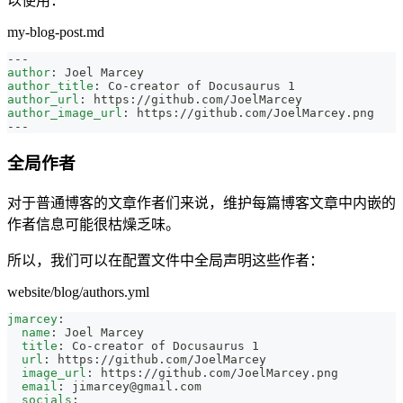
以使用：
my-blog-post.md
---
author
:
 Joel Marcey
author_title
:
 Co
-
creator of Docusaurus 1
author_url
:
 https
:
//github.com/JoelMarcey
author_image_url
:
 https
:
//github.com/JoelMarcey.png
---
全局作者
对于普通博客的文章作者们来说，维护每篇博客文章中内嵌的
作者信息可能很枯燥乏味。
所以，我们可以在配置文件中全局声明这些作者：
website/blog/authors.yml
jmarcey
:
name
:
 Joel Marcey
title
:
 Co
-
creator of Docusaurus 1
url
:
 https
:
//github.com/JoelMarcey
image_url
:
 https
:
//github.com/JoelMarcey.png
email
:
jimarcey@gmail.com
socials
: