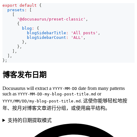
export
default
{
presets
:
[
[
'@docusaurus/preset-classic'
,
{
blog
:
{
blogSidebarTitle
:
'All posts'
,
blogSidebarCount
:
'ALL'
,
}
,
}
,
]
,
]
,
}
;
博客发布日期
Docusaurus will extract a
date from many patterns
YYYY-MM-DD
such as
or
YYYY-MM-DD-my-blog-post-title.md
. 这使你能够轻松地按
YYYY/MM/DD/my-blog-post-title.md
年、按月对博客文章进行分组，或使用扁平结构。
支持的日期提取模式