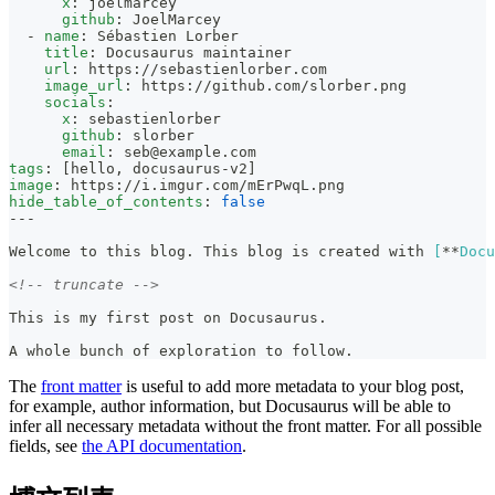
x
:
 joelmarcey
github
:
 JoelMarcey
-
name
:
 Sébastien Lorber
title
:
 Docusaurus maintainer
url
:
 https
:
//sebastienlorber.com
image_url
:
 https
:
//github.com/slorber.png
socials
:
x
:
 sebastienlorber
github
:
 slorber
email
:
seb@example.com
tags
:
[
hello
,
 docusaurus
-
v2
]
image
:
 https
:
//i.imgur.com/mErPwqL.png
hide_table_of_contents
:
false
---
Welcome to this blog. This blog is created with 
[
**
Docu
<!-- truncate -->
This is my first post on Docusaurus.
A whole bunch of exploration to follow.
The
front matter
is useful to add more metadata to your blog post,
for example, author information, but Docusaurus will be able to
infer all necessary metadata without the front matter. For all possible
fields, see
the API documentation
.