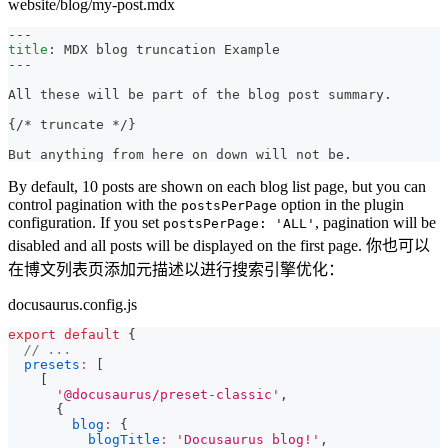
website/blog/my-post.mdx
---
title
:
 MDX blog truncation Example
---
All these will be part of the blog post summary.
{/
*
 truncate 
*
/}
But anything from here on down will not be.
By default, 10 posts are shown on each blog list page, but you can
control pagination with the
option in the plugin
postsPerPage
configuration. If you set
, pagination will be
postsPerPage: 'ALL'
disabled and all posts will be displayed on the first page. 你也可以
在博文列表页添加元描述以进行搜索引擎优化：
docusaurus.config.js
export
default
{
// ...
presets
:
[
[
'@docusaurus/preset-classic'
,
{
blog
:
{
blogTitle
:
'Docusaurus blog!'
,