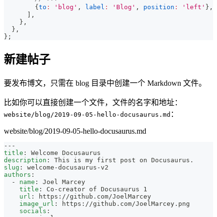
{
to
:
'blog'
,
label
:
'Blog'
,
position
:
'left'
}
,
]
,
}
,
}
,
}
;
新建帖子
要发布博文，只需在 blog 目录中创建一个 Markdown 文件。
比如你可以直接创建一个文件，文件的名字和地址：
：
website/blog/2019-09-05-hello-docusaurus.md
website/blog/2019-09-05-hello-docusaurus.md
---
title
:
 Welcome Docusaurus
description
:
 This is my first post on Docusaurus.
slug
:
 welcome
-
docusaurus
-
v2
authors
:
-
name
:
 Joel Marcey
title
:
 Co
-
creator of Docusaurus 1
url
:
 https
:
//github.com/JoelMarcey
image_url
:
 https
:
//github.com/JoelMarcey.png
socials
: