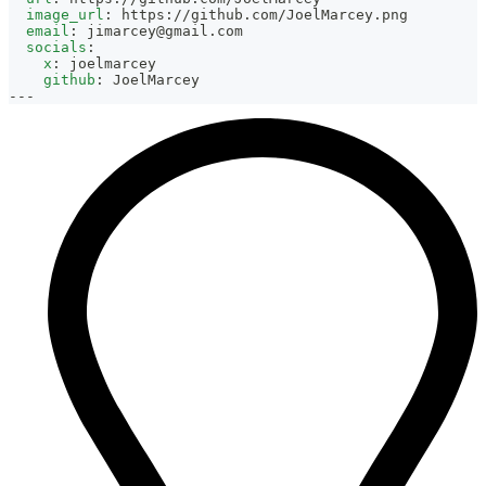
image_url
:
 https
:
//github.com/JoelMarcey.png
email
:
jimarcey@gmail.com
socials
:
x
:
 joelmarcey
github
:
 JoelMarcey
---