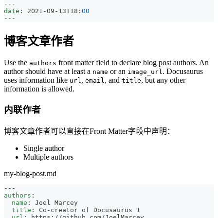
---
date
:
 2021
-
09
-
13T18
:
00
---
博客文章作者
Use the
front matter field to declare blog post authors. An
authors
author should have at least a
or an
. Docusaurus
name
image_url
uses information like
,
, and
, but any other
url
email
title
information is allowed.
内联作者
博客文章作者可以直接在Front Matter字段中声明：
Single author
Multiple authors
my-blog-post.md
---
authors
:
name
:
 Joel Marcey
title
:
 Co
-
creator of Docusaurus 1
url
:
 https
:
//github.com/JoelMarcey