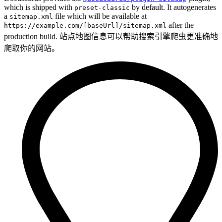
which is shipped with
by default. It autogenerates
preset-classic
a
file which will be available at
sitemap.xml
after the
https://example.com/[baseUrl]/sitemap.xml
production build. 站点地图信息可以帮助搜索引擎爬虫更准确地
爬取你的网站。