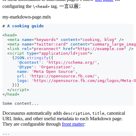
configuring the
tag. 一言以蔽：
\<head>
my-markdown-page.mdx
#
 A cooking guide
<
head
>
<
meta
name
=
"
keywords
"
content
=
"
cooking, blog
"
/>
<
meta
name
=
"
twitter:card
"
content
=
"
summary_large_imag
<
link
rel
=
"
preconnect
"
href
=
"
https://example.com
"
/>
<
script
type
=
"
application/ld+json
"
>
{
JSON
.
stringify
(
{
'@context'
:
'https://schema.org/'
,
'@type'
:
'Organization'
,
name
:
'Meta Open Source'
,
url
:
'https://opensource.fb.com/'
,
logo
:
'https://opensource.fb.com/img/logos/Meta-O
}
)
}
</
script
>
</
head
>
Some content...
Docusaurus automatically adds
,
, canonical
description
title
URL links, and other useful metadata to each Markdown page.
They are configurable through
front matter
:
---