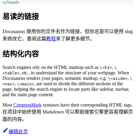
</
head
>
易读的链接
Docusaurus 使用你的文件名作为链接，但你总是可以使用 slug
来修改它，查阅这篇
教程
来了解更多细节。
结构化内容
Search engines rely on the HTML markup such as
,
\<h2>
\
, etc., to understand the structure of your webpage. When
<table>
Docusaurus renders your pages, semantic markup, e.g.
,
\<aside>
\
,
, are used to divide the different sections of the
<nav>
\<main>
page, helping the search engine to locate parts like sidebar, navbar,
and the main page content.
Most
CommonMark
syntaxes have their corresponding HTML tags.
在项目中始终使用 Markdown 可以帮助搜索引擎更容易理解页
面的内容。
编辑此页