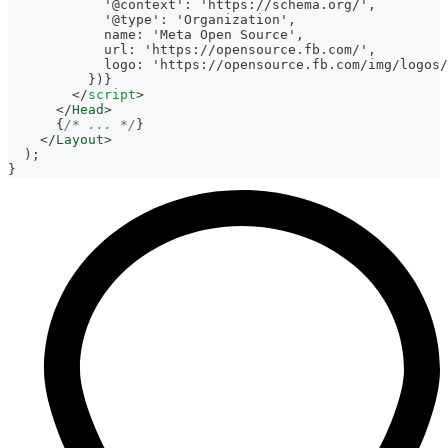
            '@context': 'https://schema.org/',
            '@type': 'Organization',
            name: 'Meta Open Source',
            url: 'https://opensource.fb.com/',
            logo: 'https://opensource.fb.com/img/logos/
          })}
</
script
>
</
Head
>
{
/* ... */
}
</
Layout
>
)
;
}