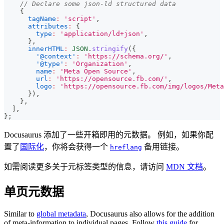
// Declare some json-ld structured data
{
tagName
:
'script'
,
attributes
:
{
type
:
'application/ld+json'
,
}
,
innerHTML
:
JSON
.
stringify
(
{
'@context'
:
'https://schema.org/'
,
'@type'
:
'Organization'
,
name
:
'Meta Open Source'
,
url
:
'https://opensource.fb.com/'
,
logo
:
'https://opensource.fb.com/img/logos/Meta
}
)
,
}
,
]
,
}
;
Docusaurus 添加了一些开箱即用的元数据。 例如，如果你配
置了
国际化
，你将会获得一个
备用链接。
hreflang
如需阅读更多关于元标签类型的信息，请访问
MDN 文档
。
单页元数据
Similar to
global metadata
, Docusaurus also allows for the addition
of meta-information to individual pages. Follow
this guide
for