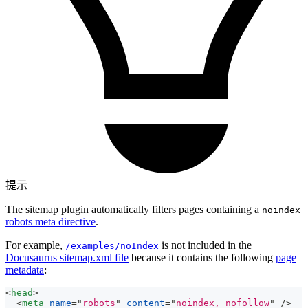
提示
The sitemap plugin automatically filters pages containing a
noindex
robots meta directive
.
For example,
is not included in the
/examples/noIndex
Docusaurus sitemap.xml file
because it contains the following
page
metadata
:
<
head
>
<
meta
name
=
"
robots
"
content
=
"
noindex, nofollow
"
/>