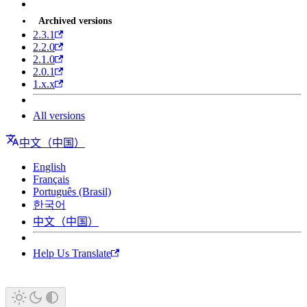
Archived versions
2.3.1
2.2.0
2.1.0
2.0.1
1.x.x
All versions
中文（中国）
English
Français
Português (Brasil)
한국어
中文（中国）
Help Us Translate