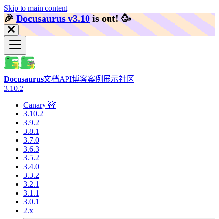
Skip to main content
🎉️
Docusaurus v3.10
is out!
🥳️
Docusaurus
文档
API
博客
案例展示
社区
3.10.2
Canary 🚧
3.10.2
3.9.2
3.8.1
3.7.0
3.6.3
3.5.2
3.4.0
3.3.2
3.2.1
3.1.1
3.0.1
2.x