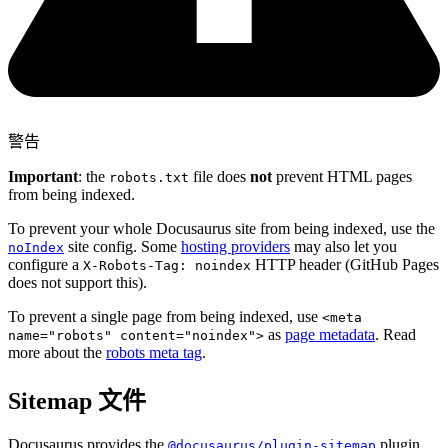
警告
Important
: the
file does
not
prevent HTML pages
robots.txt
from being indexed.
To prevent your whole Docusaurus site from being indexed, use the
site config. Some
hosting providers
may also let you
noIndex
configure a
HTTP header (GitHub Pages
X-Robots-Tag: noindex
does not support this).
To prevent a single page from being indexed, use
<meta
as
page metadata
. Read
name="robots" content="noindex">
more about the
robots meta tag
.
Sitemap 文件
Docusaurus provides the
plugin,
@docusaurus/plugin-sitemap