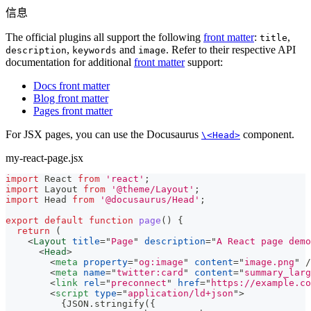
信息
The official plugins all support the following
front matter
:
,
title
,
and
. Refer to their respective API
description
keywords
image
documentation for additional
front matter
support:
Docs front matter
Blog front matter
Pages front matter
For JSX pages, you can use the Docusaurus
component.
\<Head>
my-react-page.jsx
import
React
from
'react'
;
import
Layout
from
'@theme/Layout'
;
import
Head
from
'@docusaurus/Head'
;
export
default
function
page
(
)
{
return
(
<
Layout
title
=
"
Page
"
description
=
"
A React page demo
<
Head
>
<
meta
property
=
"
og:image
"
content
=
"
image.png
"
/
<
meta
name
=
"
twitter:card
"
content
=
"
summary_larg
<
link
rel
=
"
preconnect
"
href
=
"
https://example.co
<
script
type
=
"
application/ld+json
"
>
          {JSON.stringify({