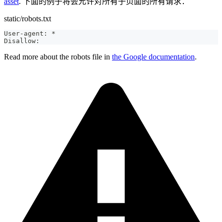
asset
. 下面的例子将会允许对所有子页面的所有请求：
static/robots.txt
User-agent: *
Disallow:
Read more about the robots file in
the Google documentation
.