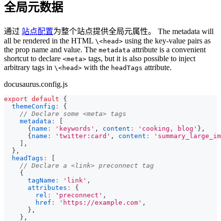
全局元数据
通过
站点配置
为整个站点提供全局元属性。 The metadata will
all be rendered in the HTML
using the key-value pairs as
\<head>
the prop name and value. The
attribute is a convenient
metadata
shortcut to declare
tags, but it is also possible to inject
<meta>
arbitrary tags in
with the
attribute.
\<head>
headTags
docusaurus.config.js
export
default
{
themeConfig
:
{
// Declare some <meta> tags
metadata
:
[
{
name
:
'keywords'
,
content
:
'cooking, blog'
}
,
{
name
:
'twitter:card'
,
content
:
'summary_large_im
]
,
}
,
headTags
:
[
// Declare a <link> preconnect tag
{
tagName
:
'link'
,
attributes
:
{
rel
:
'preconnect'
,
href
:
'https://example.com'
,
}
,
}
,