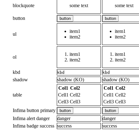
blockquote
some text
some text
button
button
button
item1
item1
ul
item2
item2
item1
item1
ol
item2
item2
kbd
kbd
kbd
shadow
shadow (KO)
shadow (KO)
Col1
Col2
Col1
Col2
table
Cell1
Cell2
Cell1
Cell2
Cell3
Cell3
Cell3
Cell3
Infima button primary
button
button
Infima alert danger
danger
danger
Infima badge success
success
success