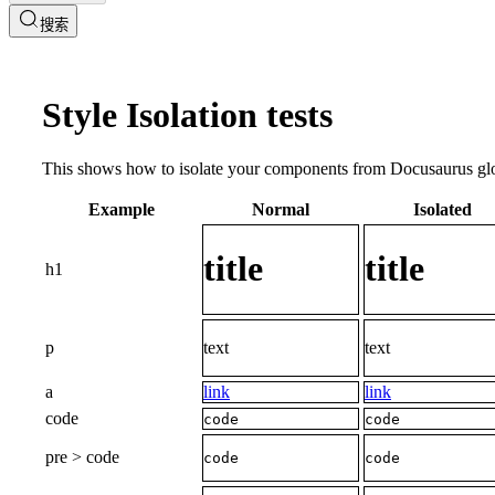
搜索
Style Isolation tests
This shows how to isolate your components from Docusaurus glo
Example
Normal
Isolated
title
title
h1
p
text
text
a
link
link
code
code
code
pre > code
code
code