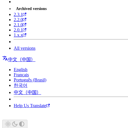
Archived versions
2.3.1
2.2.0
2.1.0
2.0.1
1.x.x
All versions
中文（中国）
English
Français
Português (Brasil)
한국어
中文（中国）
Help Us Translate