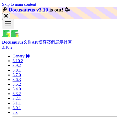
Skip to main content
🎉️
Docusaurus v3.10
is out!
🥳️
Docusaurus
文档
API
博客
案例展示
社区
3.10.2
Canary 🚧
3.10.2
3.9.2
3.8.1
3.7.0
3.6.3
3.5.2
3.4.0
3.3.2
3.2.1
3.1.1
3.0.1
2.x