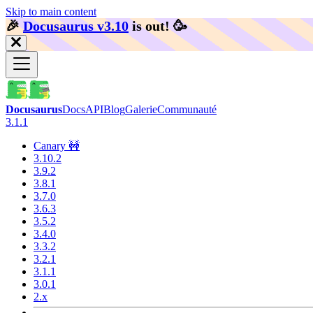
Skip to main content
🎉️
Docusaurus v3.10
is out!
🥳️
Docusaurus
Docs
API
Blog
Galerie
Communauté
3.1.1
Canary 🚧
3.10.2
3.9.2
3.8.1
3.7.0
3.6.3
3.5.2
3.4.0
3.3.2
3.2.1
3.1.1
3.0.1
2.x