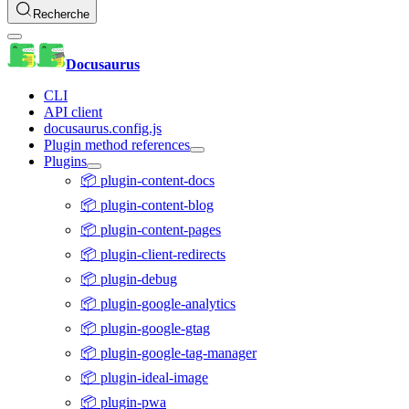
Recherche
Docusaurus
CLI
API client
docusaurus.config.js
Plugin method references
Plugins
📦 plugin-content-docs
📦 plugin-content-blog
📦 plugin-content-pages
📦 plugin-client-redirects
📦 plugin-debug
📦 plugin-google-analytics
📦 plugin-google-gtag
📦 plugin-google-tag-manager
📦 plugin-ideal-image
📦 plugin-pwa