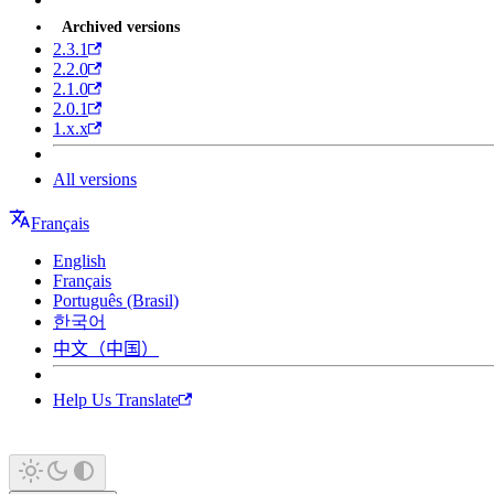
Archived versions
2.3.1
2.2.0
2.1.0
2.0.1
1.x.x
All versions
Français
English
Français
Português (Brasil)
한국어
中文（中国）
Help Us Translate