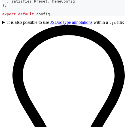
}
 satisfies Preset
.
ThemeConfig
,
}
;
export
default
 config
;
It is also possible to use
JSDoc type annotations
within a
file:
.js