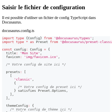
Saisir le fichier de configuration
Il est possible d'utiliser un fichier de config TypeScript dans
Docusaurus.
docusaurus.config.ts
import
type
{
Config
}
from
'@docusaurus/types'
;
import
type
*
as
 Preset 
from
'@docusaurus/preset-classi
const
 config
:
 Config 
=
{
  title
:
'Mon Site'
,
  favicon
:
'img/favicon.ico'
,
/* Votre config de site ici */
  presets
:
[
[
'classic'
,
{
/* Votre config de preset ici */
}
 satisfies Preset
.
Options
,
]
,
]
,
  themeConfig
:
{
/* Votre config de thème ici */