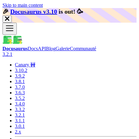
Skip to main content
🎉️
Docusaurus v3.10
is out!
🥳️
Docusaurus
Docs
API
Blog
Galerie
Communauté
3.2.1
Canary 🚧
3.10.2
3.9.2
3.8.1
3.7.0
3.6.3
3.5.2
3.4.0
3.3.2
3.2.1
3.1.1
3.0.1
2.x