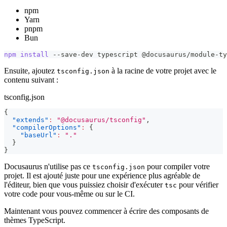
npm
Yarn
pnpm
Bun
npm
install
 --save-dev typescript @docusaurus/module-ty
Ensuite, ajoutez
à la racine de votre projet avec le
tsconfig.json
contenu suivant :
tsconfig.json
{
"extends"
:
"@docusaurus/tsconfig"
,
"compilerOptions"
:
{
"baseUrl"
:
"."
}
}
Docusaurus n'utilise pas ce
pour compiler votre
tsconfig.json
projet. Il est ajouté juste pour une expérience plus agréable de
l'éditeur, bien que vous puissiez choisir d'exécuter
pour vérifier
tsc
votre code pour vous-même ou sur le CI.
Maintenant vous pouvez commencer à écrire des composants de
thèmes TypeScript.