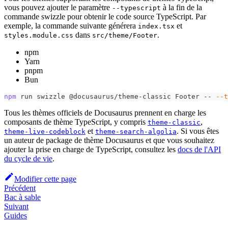
vous pouvez ajouter le paramètre
à la fin de la
--typescript
commande swizzle pour obtenir le code source TypeScript. Par
exemple, la commande suivante générera
et
index.tsx
dans
.
styles.module.css
src/theme/Footer
npm
Yarn
pnpm
Bun
npm
 run swizzle @docusaurus/theme-classic Footer -- 
--t
Tous les thèmes officiels de Docusaurus prennent en charge les
composants de thème TypeScript, y compris
,
theme-classic
et
. Si vous êtes
theme-live-codeblock
theme-search-algolia
un auteur de package de thème Docusaurus et que vous souhaitez
ajouter la prise en charge de TypeScript, consultez les
docs de l'API
du cycle de vie
.
Modifier cette page
Précédent
Bac à sable
Suivant
Guides