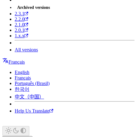
Archived versions
2.3.1
2.2.0
2.1.0
2.0.1
1.x.x
All versions
Français
English
Français
Português (Brasil)
한국어
中文（中国）
Help Us Translate