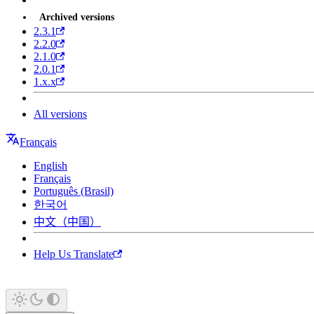
Archived versions
2.3.1
2.2.0
2.1.0
2.0.1
1.x.x
All versions
Français
English
Français
Português (Brasil)
한국어
中文（中国）
Help Us Translate