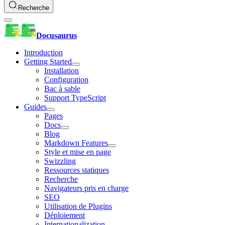
Recherche
Docusaurus
Introduction
Getting Started
Installation
Configuration
Bac à sable
Support TypeScript
Guides
Pages
Docs
Blog
Markdown Features
Style et mise en page
Swizzling
Ressources statiques
Recherche
Navigateurs pris en charge
SEO
Utilisation de Plugins
Déploiement
Internationalization