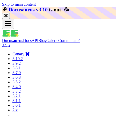
Skip to main content
🎉️
Docusaurus v3.10
is out!
🥳️
Docusaurus
Docs
API
Blog
Galerie
Communauté
3.5.2
Canary 🚧
3.10.2
3.9.2
3.8.1
3.7.0
3.6.3
3.5.2
3.4.0
3.3.2
3.2.1
3.1.1
3.0.1
2.x