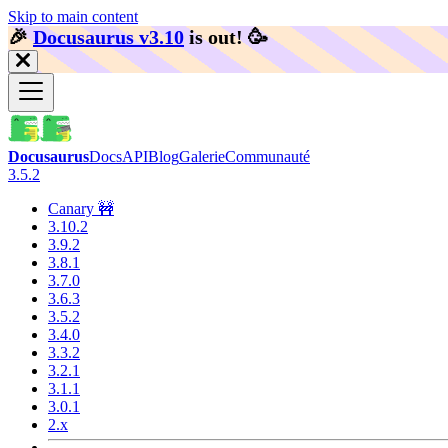
Skip to main content
🎉️
Docusaurus v3.10
is out!
🥳️
Docusaurus
Docs
API
Blog
Galerie
Communauté
3.5.2
Canary 🚧
3.10.2
3.9.2
3.8.1
3.7.0
3.6.3
3.5.2
3.4.0
3.3.2
3.2.1
3.1.1
3.0.1
2.x