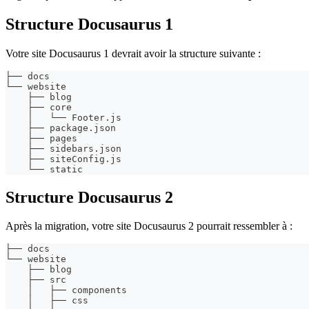
Structure Docusaurus 1
Votre site Docusaurus 1 devrait avoir la structure suivante :
├── docs
└── website
    ├── blog
    ├── core
    │   └── Footer.js
    ├── package.json
    ├── pages
    ├── sidebars.json
    ├── siteConfig.js
    └── static
Structure Docusaurus 2
Après la migration, votre site Docusaurus 2 pourrait ressembler à :
├── docs
└── website
    ├── blog
    ├── src
    │   ├── components
    │   ├── css