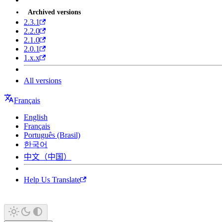
Archived versions
2.3.1
2.2.0
2.1.0
2.0.1
1.x.x
All versions
Français
English
Français
Português (Brasil)
한국어
中文（中国）
Help Us Translate